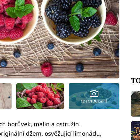
TO
12 FOTOGRAFIÍ
ch borůvek, malin a ostružin.
originální džem, osvěžující limonádu,