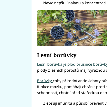
Navíc zlepšují náladu a koncentraci
Lesní borůvky
Lesní borůvka je plod brusnice borůvk
plody z lesních porostů mají výraznou 
Borůvky
coby přírodní antioxidanty půs
funkce mozku, pomáhají chránit proti 
schopností, chrání před stařeckou dem
Zlepšují imunitu a působí preventiv