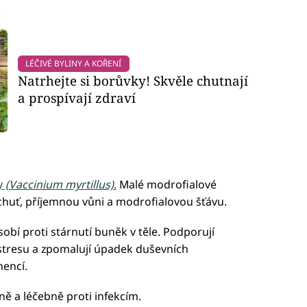
.
LÉČIVÉ BYLINY A KOŘENÍ
Natrhejte si borůvky! Skvěle chutnají
a prospívají zdraví
y
(Vaccinium myrtillus)
.
Malé modrofialové
chuť, příjemnou vůni a modrofialovou šťávu.
obí proti stárnutí buněk v těle. Podporují
stresu a zpomalují úpadek duševních
encí.
ně a léčebně proti infekcím.