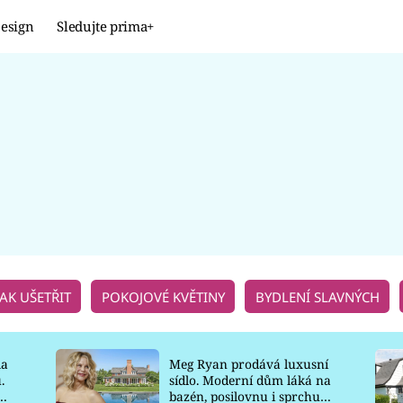
esign
Sledujte prima+
Design
TRENDY
JAK NA TO
PROMĚNY
NAŠE TIPY
JAK UŠETŘIT
POKOJOVÉ KVĚTINY
BYDLENÍ SLAVNÝCH
la
Meg Ryan prodává luxusní
.
sídlo. Moderní dům láká na
o
bazén, posilovnu i sprchu