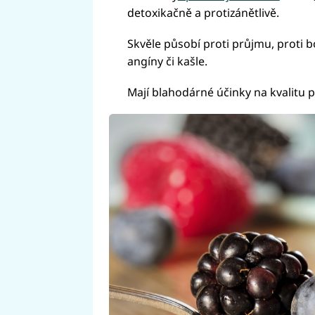
detoxikačně a protizánětlivě.
Skvěle působí proti průjmu, proti bo
angíny či kašle.
Mají blahodárné účinky na kvalitu p