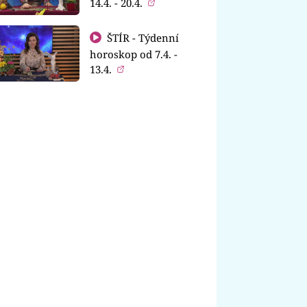
14.4. - 20.4.
ŠTÍR - Týdenní
horoskop od 7.4. -
13.4.