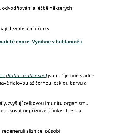
, odvodňování a léčbě některých
mají dezinfekční účinky.
nabité ovoce. Vynikne v bublanině i
ého
(Rubus fruticosus)
jsou příjemně sladce
mavě fialovou až černou lesklou barvu a
ikály, zvyšují celkovou imunitu organismu,
redukovat nepříznivé účinky stresu a
 regenerují sliznice, působí