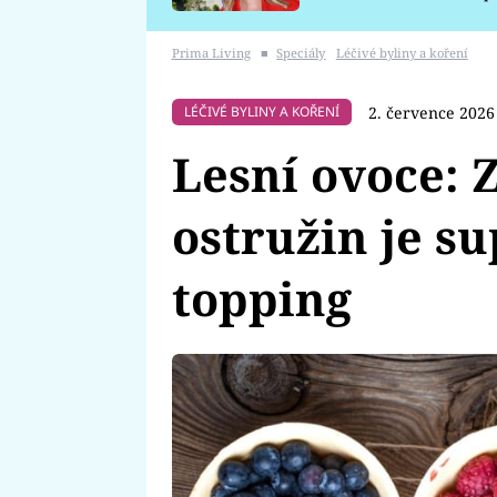
požáru
Prima Living
■
Speciály
Léčivé byliny a koření
2. července 2026
LÉČIVÉ BYLINY A KOŘENÍ
Lesní ovoce: 
ostružin je s
topping