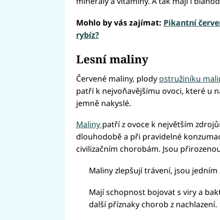
minerály a vitaminy. A tak mají i blahod
Mohlo by vás zajímat:
Pikantní červen
rybíz?
Lesní maliny
Červené maliny, plody
ostružiníku mali
patří k nejvoňavějšímu ovoci, které u n
jemně nakyslé.
Maliny
patří z ovoce k největším zdrojů
dlouhodobě a při pravidelné konzumaci 
civilizačním chorobám. Jsou přirozeno
Maliny zlepšují trávení, jsou jedním
Mají schopnost bojovat s viry a ba
další příznaky chorob z nachlazení.