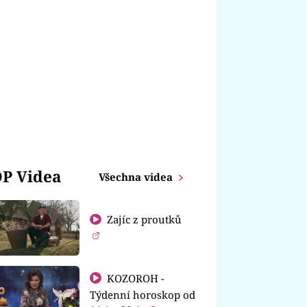
P Videa
Všechna videa
Zajíc z proutků
KOZOROH -
Týdenní horoskop od