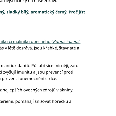
árnější účinky na naše zdraví.
ý, sladký bílý, aromatický černý. Proč jíst
níku či maliníku obecného (
Rubus idaeus
)
ás v létě dozrává. Jsou křehké, šťavnaté a
m antioxidantů. Působí sice mírněji, zato
zvyšují imunitu a jsou prevencí proti
u prevencí onemocnění srdce.
 z nejlepších ovocných zdrojů vlákniny.
kteriemi, pomáhají snižovat horečku a