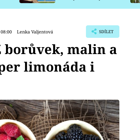
pro psy
 08:00
Lenka Valjentová
SDÍLET
Z borůvek, malin a
uper limonáda i