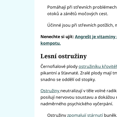
Pomáhají při střevních problémech
otoků a zánětů močových cest.
Účinné jsou při střevních potížích, 
Nenechte si ujít:
Angrešt je vitaminy 
kompotu.
Lesní ostružiny
Černofialové plody
ostružiníku křovit
pikantní a šťavnaté. Zralé plody mají t
snadno se oddělí od stopky.
Ostružiny
neutralizují v těle volné rad
posilují nervovou soustavu a dokážou 
nadměrného psychického vyčerpání.
Ostružiny
zpomalují stárnutí
buněk,