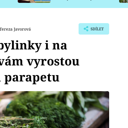
pro psy
Tereza Javorová
SDÍLET
bylinky i na
 vám vyrostou
a parapetu