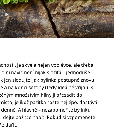
osti. Je skvělá nejen vpolévce, ale třeba
 ni navíc není nijak složitá – jednoduše
ak jen sledujte, jak bylinka postupně znovu
 a na konci sezony (tedy ideálně vříjnu) si
čným množstvím hlíny ji přesadit do
ísto, jelikož pažitka roste nejlépe, dostává-
itu denně. A hlavně – nezapomeňte bylinku
á, dejte pažitce napít. Pokud si vzpomenete
e dařit.