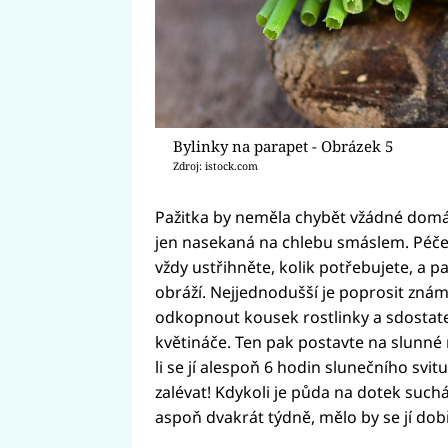
Bylinky na parapet - Obrázek 5
Zdroj: istock.com
Pažitka by neměla chybět vžádné domácn
jen nasekaná na chlebu smáslem. Péče o
vždy ustřihněte, kolik potřebujete, a p
obráží. Nejjednodušší je poprosit známé
odkopnout kousek rostlinky a sdostate
květináče. Ten pak postavte na slunné m
li se jí alespoň 6 hodin slunečního sv
zalévat! Kdykoli je půda na dotek such
aspoň dvakrát týdně, mělo by se jí dobř