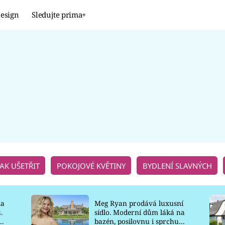
esign
Sledujte prima+
Design
TRENDY
JAK NA TO
PROMĚNY
NAŠE TIPY
JAK UŠETŘIT
POKOJOVÉ KVĚTINY
BYDLENÍ SLAVNÝCH
la
Meg Ryan prodává luxusní
.
sídlo. Moderní dům láká na
o
bazén, posilovnu i sprchu