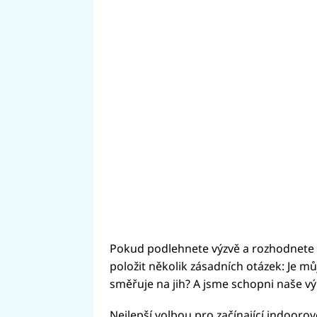
Pokud podlehnete výzvě a rozhodnete si
položit několik zásadních otázek: Je m
směřuje na jih? A jsme schopni naše vý
Nejlepší volbou pro začínající indoorov