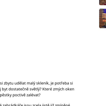
 zbytu udělat malý skleník, je potřeba si
ůj byt dostatečně světlý? Které zmých oken
pěstky poctivě zalévat?
é zahrádkáře jsou zcela jistě již zmíněné