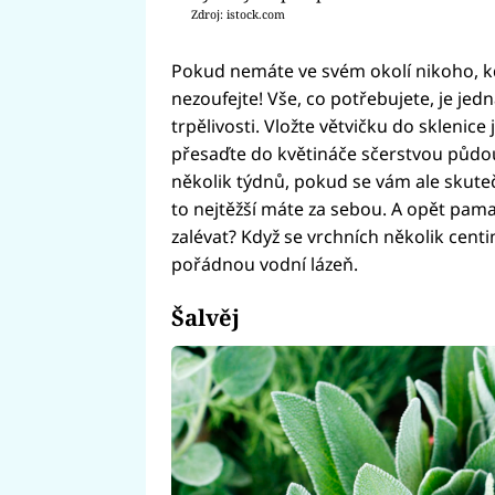
Zdroj: istock.com
Pokud nemáte ve svém okolí nikoho, kd
nezoufejte! Vše, co potřebujete, je jed
trpělivosti. Vložte větvičku do sklenice 
přesaďte do květináče sčerstvou půdou 
několik týdnů, pokud se vám ale skute
to nejtěžší máte za sebou. A opět pamat
zalévat? Když se vrchních několik cent
pořádnou vodní lázeň.
Šalvěj