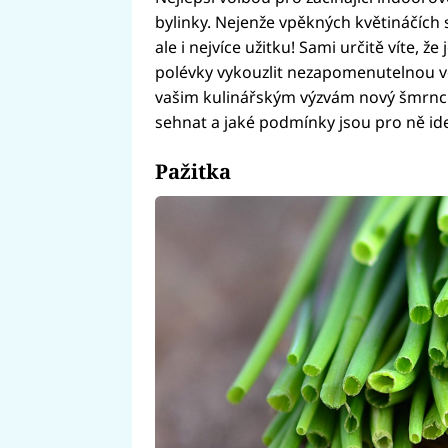
bylinky. Nejenže vpěkných květináčích s
ale i nejvíce užitku! Sami určitě víte,
polévky vykouzlit nezapomenutelnou ve
vašim kulinářským výzvám nový šmrnc. K
sehnat a jaké podmínky jsou pro ně ide
Pažitka