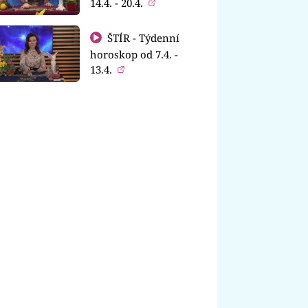
14.4. - 20.4.
ŠTÍR - Týdenní
horoskop od 7.4. -
13.4.