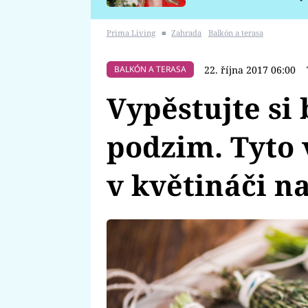
požáru
Prima Living
■
Zahrada
Balkón a terasa
22. října 2017 06:00
BALKÓN A TERASA
Vypěstujte si 
podzim. Tyto
v květináči n