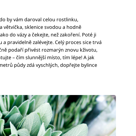
o by vám daroval celou rostlinku,
na větvička, sklenice svodou a hodně
jako do vázy a čekejte, než zakoření. Poté ji
a pravidelně zalévejte. Celý proces sice trvá
čně podaří přivést rozmarýn znovu kživotu,
ujte – čím slunnější místo, tím lépe! A jak
imetrů půdy zdá vyschlých, dopřejte bylince