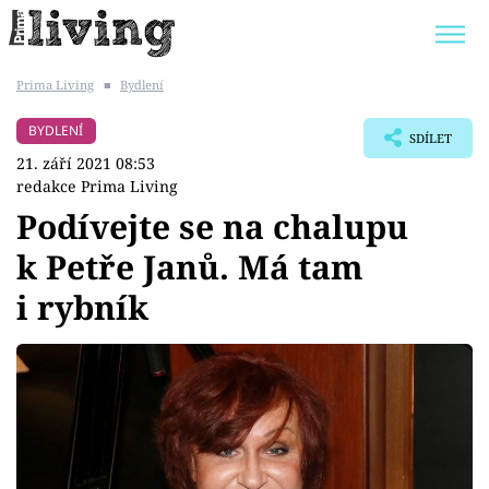
Prima Living
■
Bydlení
Trendy:
JAK UŠETŘIT
POKOJOVÉ KVĚTINY
BYDLENÍ
SDÍLET
BYDLENÍ SLAVNÝCH
ZAHRADA
21. září 2021 08:53
redakce Prima Living
Podívejte se na chalupu
k Petře Janů. Má tam
Témata
i rybník
Bydlení
Zahrada
Design