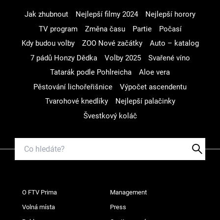
Jak zhubnout
Nejlepší filmy 2024
Nejlepší horory
TV program
Změna času
Partie
Počasí
Kdy budou volby
ZOO Nové začátky
Auto – katalog
7 pádů Honzy Dědka
Volby 2025
Svařené víno
Tatarák podle Pohlreicha
Aloe vera
Pěstování lichořeřišnice
Výpočet ascendentu
Tvarohové knedlíky
Nejlepší palačinky
Švestkový koláč
O FTV Prima
Management
Volná místa
Press