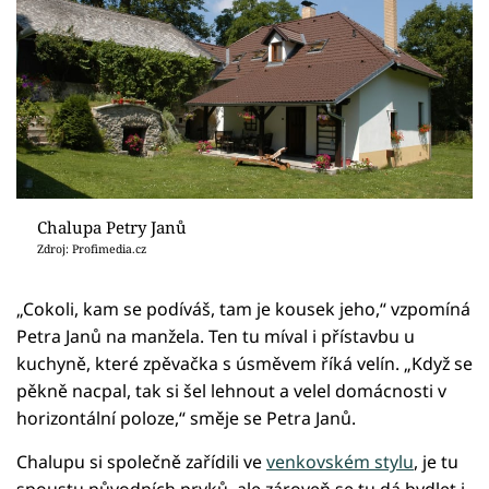
Chalupa Petry Janů
Zdroj: Profimedia.cz
„Cokoli, kam se podíváš, tam je kousek jeho,“ vzpomíná
Petra Janů na manžela. Ten tu míval i přístavbu u
kuchyně, které zpěvačka s úsměvem říká velín. „Když se
pěkně nacpal, tak si šel lehnout a velel domácnosti v
horizontální poloze,“ směje se Petra Janů.
Chalupu si společně zařídili ve
venkovském stylu
, je tu
spoustu původních prvků, ale zároveň se tu dá bydlet i