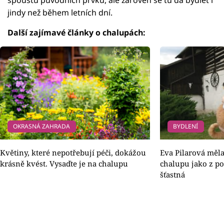
jindy než během letních dní.
Další zajímavé články o chalupách:
OKRASNÁ ZAHRADA
BYDLENÍ
Květiny, které nepotřebují péči, dokážou
Eva Pilarová měl
krásně kvést. Vysaďte je na chalupu
chalupu jako z po
šťastná