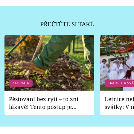
PŘEČTĚTE SI TAKÉ
ZAHRADA
TRADICE A SVÁ
Pěstování bez rytí – to zní
Letnice ne
lákavě! Tento postup je
svátky: V n
vhodný jen pro některé
pondělí z
zahrady