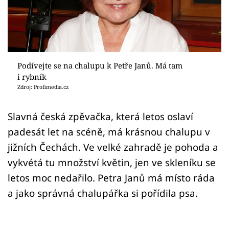
Sledujte prima+
Přihlášení
Podívejte se na chalupu k Petře Janů. Má tam
Sledujte nás
i rybník
Zdroj: Profimedia.cz
Slavná česká zpěvačka, která letos oslaví
padesát let na scéně, má krásnou chalupu v
jižních Čechách. Ve velké zahradě je pohoda a
vykvétá tu množství květin, jen ve skleníku se
letos moc nedařilo. Petra Janů má místo ráda
a jako správná chalupářka si pořídila psa.