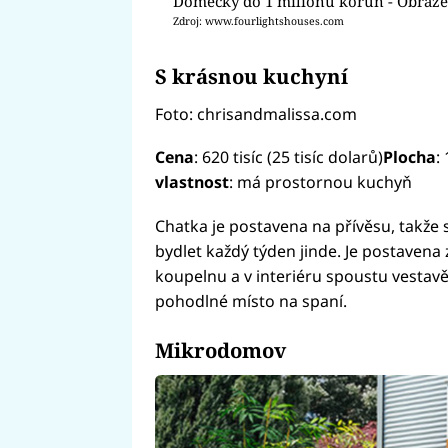
Domečky do 1 milionu korun - Obráze
Zdroj: www.fourlightshouses.com
S krásnou kuchyní
Foto: chrisandmalissa.com
Cena
: 620 tisíc (25 tisíc dolarů)
Plocha
:
vlastnost
: má prostornou kuchyň
Chatka je postavena na přívěsu, takže 
bydlet každý týden jinde. Je postavena
koupelnu a v interiéru spoustu vestavě
pohodlné místo na spaní.
Mikrodomov