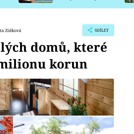
pro psy
ta Zídková
SDÍLET
lých domů, které
 milionu korun