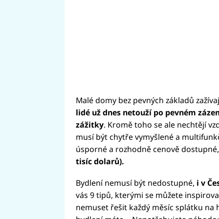
Malé domy bez pevných základů zažívají
lidé už dnes netouží po pevném zázemí
zážitky
. Kromě toho se ale nechtějí v
musí být chytře vymyšlené a multifunk
úsporné a rozhodně cenově dostupné, 
tisíc dolarů).
Bydlení nemusí být nedostupné,
i v Če
vás 9 tipů, kterými se můžete inspirova
nemuset řešit každý měsíc splátku na h