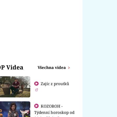
P Videa
Všechna videa
Zajíc z proutků
KOZOROH -
Týdenní horoskop od