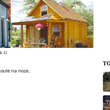
k 12
TO
oule na noze.