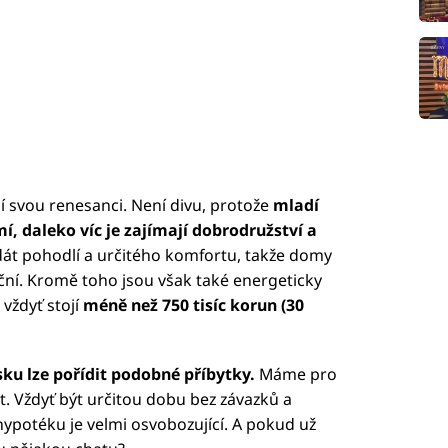
 svou renesanci. Není divu, protože
mladí
, daleko víc je zajímají dobrodružství a
zdát pohodlí a určitého komfortu, takže domy
ční. Kromě toho jsou však také energeticky
vždyť stojí
méně než 750 tisíc korun (30
sku lze pořídit podobné příbytky.
Máme pro
t. Vždyť být určitou dobu bez závazků a
ypotéku je velmi osvobozující. A pokud už