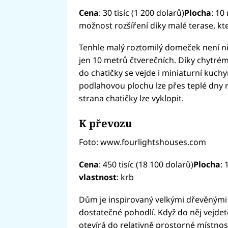
Cena
: 30 tisíc (1 200 dolarů)
Plocha
: 10
možnost rozšíření díky malé terase, kte
Tenhle malý roztomilý domeček není nic
jen 10 metrů čtverečních. Díky chytrém
do chatičky se vejde i miniaturní kuch
podlahovou plochu lze přes teplé dny r
strana chatičky lze vyklopit.
K převozu
Foto: www.fourlightshouses.com
Cena
: 450 tisíc (18 100 dolarů)
Plocha
: 
vlastnost
: krb
Dům je inspirovaný velkými dřevěnými 
dostatečné pohodlí. Když do něj vejdet
otevírá do relativně prostorné místno