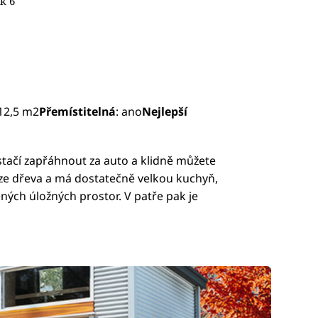
k 6
 12,5 m2
Přemístitelná
: ano
Nejlepší
stačí zapřáhnout za auto a klidně můžete
 ze dřeva a má dostatečně velkou kuchyň,
ných úložných prostor. V patře pak je