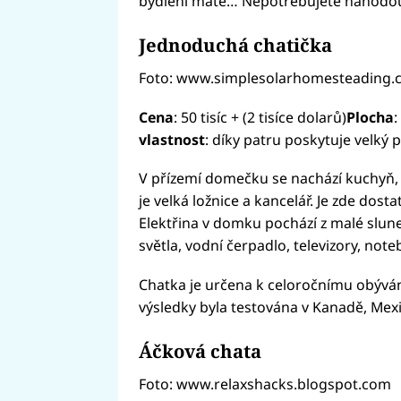
bydlení máte… Nepotřebujete náhodou
Jednoduchá chatička
Foto: www.simplesolarhomesteading.
Cena
: 50 tisíc + (2 tisíce dolarů)
Plocha
:
vlastnost
: díky patru poskytuje velký 
V přízemí domečku se nachází kuchyň, k
je velká ložnice a kancelář. Je zde dost
Elektřina v domku pochází z malé sluneč
světla, vodní čerpadlo, televizory, no
Chatka je určena k celoročnímu obývání,
výsledky byla testována v Kanadě, Mexik
Áčková chata
Foto: www.relaxshacks.blogspot.com