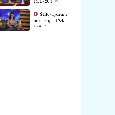
14.4. - 20.4.
ŠTÍR - Týdenní
horoskop od 7.4. -
13.4.