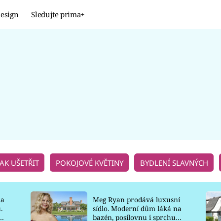
esign
Sledujte prima+
Design
TRENDY
JAK NA TO
PROMĚNY
NAŠE TIPY
JAK UŠETŘIT
POKOJOVÉ KVĚTINY
BYDLENÍ SLAVNÝCH
la
Meg Ryan prodává luxusní
.
sídlo. Moderní dům láká na
o
bazén, posilovnu i sprchu