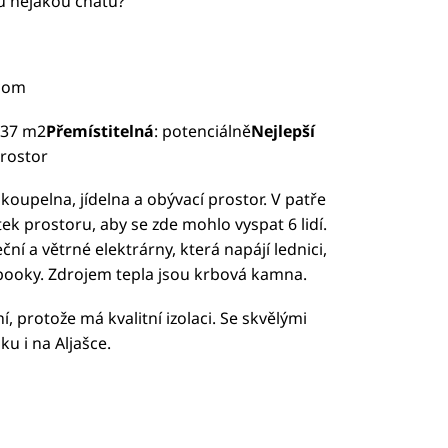
 nějakou chatu?
com
 37 m2
Přemístitelná
: potenciálně
Nejlepší
prostor
oupelna, jídelna a obývací prostor. V patře
atek prostoru, aby se zde mohlo vyspat 6 lidí.
ní a větrné elektrárny, která napájí lednici,
tebooky. Zdrojem tepla jsou krbová kamna.
 protože má kvalitní izolaci. Se skvělými
u i na Aljašce.