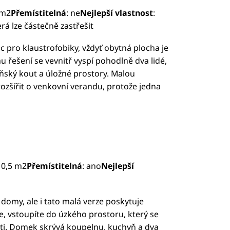
 m2
Přemístitelná
: ne
Nejlepší vlastnost
:
rá lze částečně zastřešit
 pro klaustrofobiky, vždyť obytná plocha je
u řešení se vevnitř vyspí pohodlně dva lidé,
yňský kout a úložné prostory. Malou
ozšířit o venkovní verandu, protože jedna
10,5 m2
Přemístitelná
: ano
Nejlepší
domy, ale i tato malá verze poskytuje
e, vstoupíte do úzkého prostoru, který se
sti. Domek skrývá koupelnu, kuchyň a dva