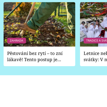
ZAHRADA
TRADICE A SVÁ
Pěstování bez rytí – to zní
Letnice ne
lákavě! Tento postup je
svátky: V n
vhodný jen pro některé
pondělí z
zahrady