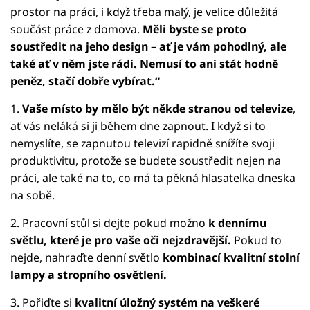
prostor na práci, i když třeba malý, je velice důležitá
součást práce z domova.
Měli byste se proto
soustředit na jeho design – ať je vám pohodlný, ale
také ať v něm jste rádi. Nemusí to ani stát hodně
peněz, stačí dobře vybírat.“
1.
Vaše místo by mělo být někde stranou od televize
,
ať vás neláká si ji během dne zapnout. I když si to
nemyslíte, se zapnutou televizí rapidně snížíte svoji
produktivitu, protože se budete soustředit nejen na
práci, ale také na to, co má ta pěkná hlasatelka dneska
na sobě.
2. Pracovní stůl si dejte pokud možno
k dennímu
světlu, které je pro vaše oči nejzdravější.
Pokud to
nejde, nahraďte denní světlo
kombinací kvalitní stolní
lampy a stropního osvětlení.
3. Pořiďte si
kvalitní úložný systém na veškeré