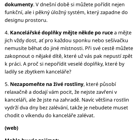
dokumenty
. V dnešní době si můžete pořídit nejen
funkční, ale i pěkný úložný systém, který zapadne do
designu prostoru.
4.
Kancelářské doplňky
mějte někde po ruce
a mějte
jich vždy dost, ať pro každou sponku nebo sešívačku
nemusíte běhat do jiné místnosti. Při své cestě můžete
zakopnout o nějaké dítě, které už vás pak nepustí zpět
k práci. A proč si nepořídit veselé doplňky, které by
ladily se zbytkem kanceláře?
5.
Nezapomeňte na živé rostliny
, které působí
relaxačně a dodají vám pocit, že nejste zavřeni v
kanceláři, ale že jste na zahradě. Navíc většina rostlin
vydrží dva dny bez zalévání, takže je nebudete muset
chodit o víkendu do kanceláře zalévat.
(web)