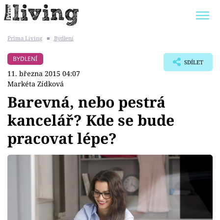
Prima Living
■
Bydlení
Trendy:
JAK UŠETŘIT
POKOJOVÉ KVĚTINY
BYDLENÍ
SDÍLET
BYDLENÍ SLAVNÝCH
ZAHRADA
11. března 2015 04:07
Markéta Zídková
Barevná, nebo pestrá
kancelář? Kde se bude
Témata
pracovat lépe?
Bydlení
Zahrada
Design