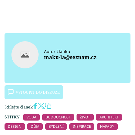
Autor článku
maku-la@seznam.cz
VSTOUPIT DO DISKUZE
Sdílejte článek
ŠTÍTKY
VODA
BUDOUCNOST
ŽIVOT
ARCHITEKT
DESIGN
DŮM
BYDLENÍ
INSPIRACE
NÁPADY