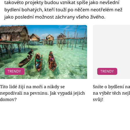
takovéto projekty budou vznikat spíše jako nevšední
bydlení bohatých, kteří touží po něčem neotřelém než
jako poslední možnost záchrany všeho živého.
TRENDY
TRENDY
Tito lidé žijí na moři a nikdy se
Sníte o bydlení n
nepodívali na pevninu. Jak vypadá jejich
na výběr těch nejl
domov?
svůj!