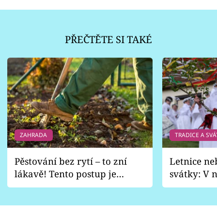
PŘEČTĚTE SI TAKÉ
ZAHRADA
TRADICE A SVÁ
Pěstování bez rytí – to zní
Letnice ne
lákavě! Tento postup je
svátky: V n
vhodný jen pro některé
pondělí z
zahrady