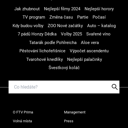
Jak zhubnout
Nejlepší filmy 2024
Nejlepší horory
TV program
Změna času
Partie
Počasí
Kdy budou volby
ZOO Nové začátky
Auto – katalog
7 pádů Honzy Dědka
Volby 2025
Svařené víno
Tatarák podle Pohlreicha
Aloe vera
Pěstování lichořeřišnice
Výpočet ascendentu
Tvarohové knedlíky
Nejlepší palačinky
Švestkový koláč
O FTV Prima
Management
Volná místa
Press