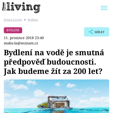
Prima Living
■
Bydlení
Trendy:
JAK UŠETŘIT
POKOJOVÉ KVĚTINY
BYDLENÍ
SDÍLET
BYDLENÍ SLAVNÝCH
ZAHRADA
11. prosince 2018 23:40
maku-la@seznam.cz
Bydlení na vodě je smutná
předpověď budoucnosti.
Témata
Jak budeme žít za 200 let?
Bydlení
Zahrada
Design