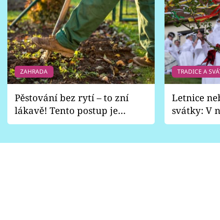
ZAHRADA
TRADICE A SVÁ
Pěstování bez rytí – to zní
Letnice ne
lákavě! Tento postup je
svátky: V n
vhodný jen pro některé
pondělí z
zahrady