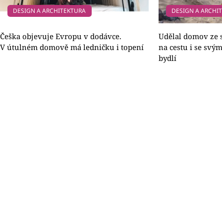
DESIGN A ARCHITEKTURA
DESIGN A ARCHI
Češka objevuje Evropu v dodávce.
Udělal domov ze s
V útulném domově má ledničku i topení
na cestu i se svý
bydlí