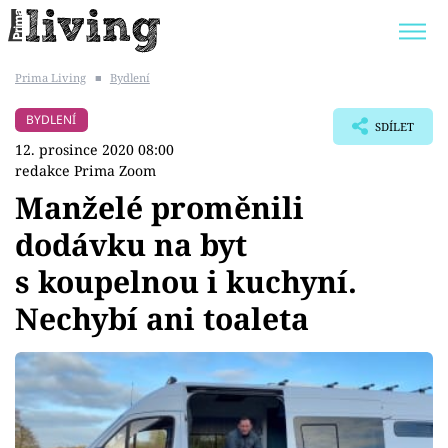
Prima Living
■
Bydlení
Trendy:
JAK UŠETŘIT
POKOJOVÉ KVĚTINY
BYDLENÍ
SDÍLET
BYDLENÍ SLAVNÝCH
ZAHRADA
12. prosince 2020 08:00
redakce Prima Zoom
Manželé proměnili
dodávku na byt
Témata
s koupelnou i kuchyní.
Bydlení
Nechybí ani toaleta
Zahrada
Design