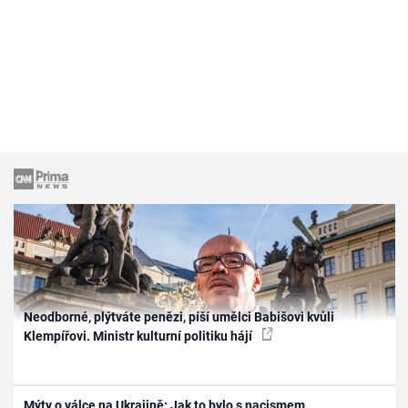
Neodborné, plýtváte penězi, píší umělci Babišovi kvůli
Klempířovi. Ministr kulturní politiku hájí
Mýty o válce na Ukrajině: Jak to bylo s nacismem,