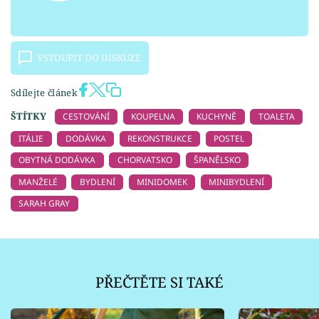
VSTOUPIT DO DISKUZE
Sdílejte článek
ŠTÍTKY
CESTOVÁNÍ
KOUPELNA
KUCHYNĚ
TOALETA
ITÁLIE
DODÁVKA
REKONSTRUKCE
POSTEL
OBYTNÁ DODÁVKA
CHORVATSKO
ŠPANĚLSKO
MANŽELÉ
BYDLENÍ
MINIDOMEK
MINIBYDLENÍ
SARAH GRAY
PŘEČTĚTE SI TAKÉ