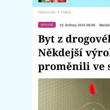
požáru
Prima Living
■
Bydlení
10. května 2016 06:00
Marké
BYDLENÍ
Byt z drogové
Někdejší výr
proměnili ve 