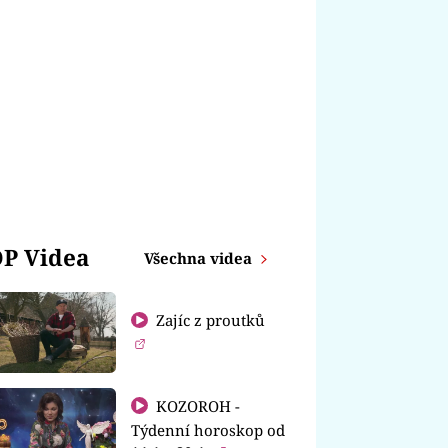
P Videa
Všechna videa
Zajíc z proutků
KOZOROH -
Týdenní horoskop od