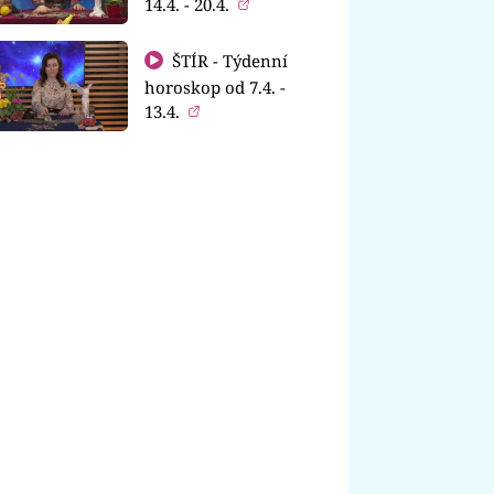
14.4. - 20.4.
ŠTÍR - Týdenní
horoskop od 7.4. -
13.4.