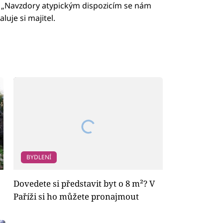
. „Navzdory atypickým dispozicím se nám
luje si majitel.
BYDLENÍ
Dovedete si představit byt o 8 m²? V
Paříži si ho můžete pronajmout