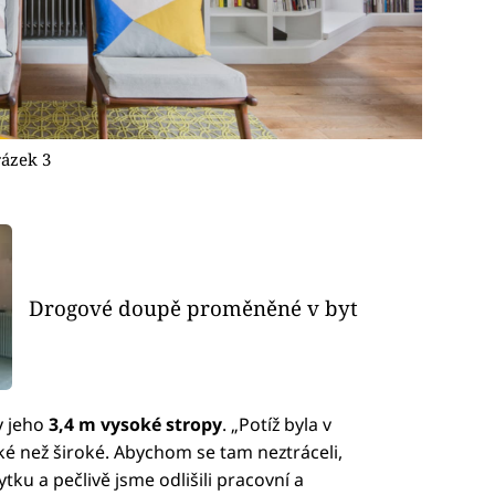
ázek 3
Drogové doupě proměněné v byt
y jeho
3,4 m vysoké stropy
. „Potíž byla v
oké než široké. Abychom se tam neztráceli,
ku a pečlivě jsme odlišili pracovní a