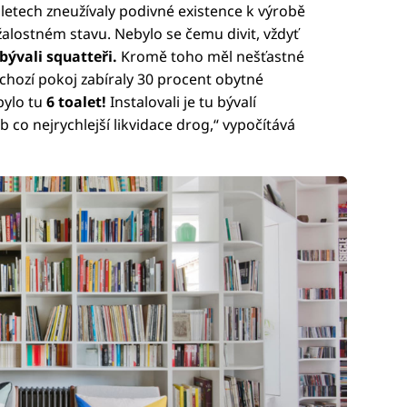
 letech zneužívaly podivné existence k výrobě
žalostném stavu. Nebylo se čemu divit, vždyť
obývali squatteři.
Kromě toho měl nešťastné
ůchozí pokoj zabíraly 30 procent obytné
bylo tu
6 toalet!
Instalovali je tu bývalí
b co nejrychlejší likvidace drog,“ vypočítává