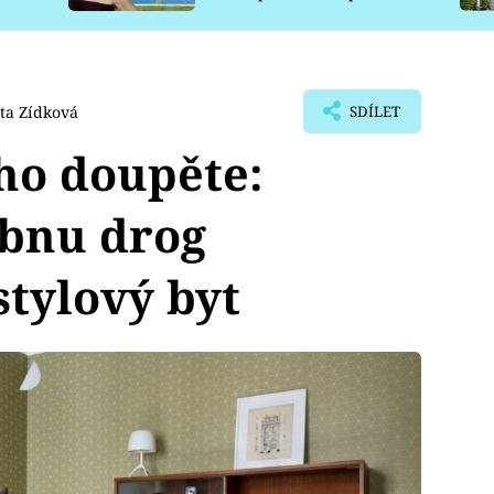
pro psy
ta Zídková
SDÍLET
ho doupěte:
obnu drog
stylový byt