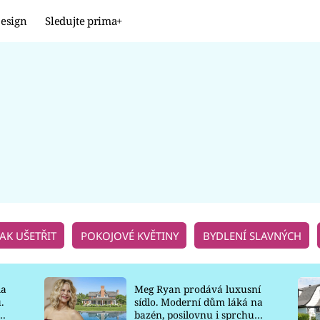
esign
Sledujte prima+
Design
TRENDY
JAK NA TO
PROMĚNY
NAŠE TIPY
JAK UŠETŘIT
POKOJOVÉ KVĚTINY
BYDLENÍ SLAVNÝCH
la
Meg Ryan prodává luxusní
.
sídlo. Moderní dům láká na
o
bazén, posilovnu i sprchu