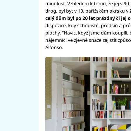
minulost. Vzhledem k tomu, že jej v 90.
drog, byl byt v 10. pařížském okrsku v 
celý dům byl po 20 let prázdný či jej 
dispozice, kdy schodiště, předsíň a pr
plochy. “Navíc, když jsme dům koupili, 
nájemníci ve zjevné snaze zajistit způso
Alfonso.