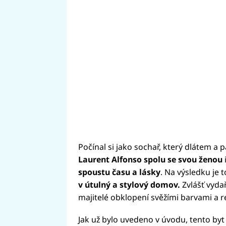
Počínal si jako sochař, který dlátem a p
Laurent Alfonso spolu se svou ženou
spoustu času a lásky
. Na výsledku je 
v útulný a stylový domov.
Zvlášť vydař
majitelé obklopení svěžími barvami a r
Jak už bylo uvedeno v úvodu, tento by