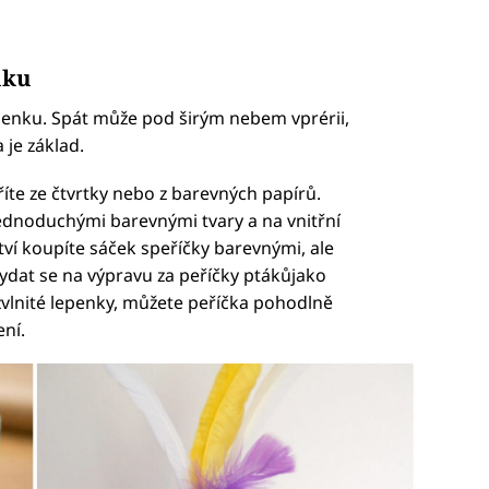
nku
lenku. Spát může pod širým nebem vprérii,
 je základ.
te ze čtvrtky nebo z barevných papírů.
jednoduchými barevnými tvary a na vnitřní
tví koupíte sáček speříčky barevnými, ale
ydat se na výpravu za peříčky ptákůjako
 zvlnité lepenky, můžete peříčka pohodlně
ení.