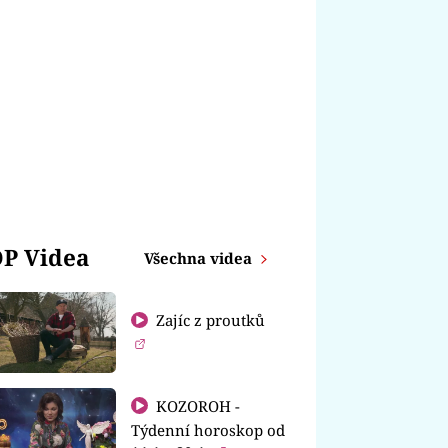
P Videa
Všechna videa
Zajíc z proutků
KOZOROH -
Týdenní horoskop od