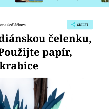
pro psy
ona Sedláčková
SDÍLET
ndiánskou čelenku,
Použijte papír,
 krabice