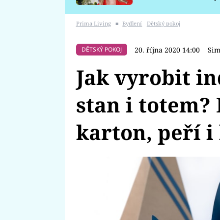
požáru
Prima Living
■
Bydlení
Dětský pokoj
20. října 2020 14:00
Sim
DĚTSKÝ POKOJ
Jak vyrobit i
stan i totem? 
karton, peří i