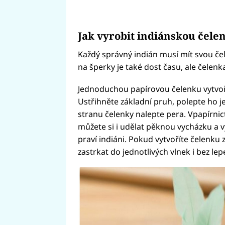
Jak vyrobit indiánskou čele
Každý správný indián musí mít svou če
na šperky je také dost času, ale čelenka
Jednoduchou papírovou čelenku vytvoří
Ustřihněte základní pruh, polepte ho 
stranu čelenky nalepte pera. Vpapírnic
můžete si i udělat pěknou vycházku a v
praví indiáni. Pokud vytvoříte čelenku
zastrkat do jednotlivých vlnek i bez lep