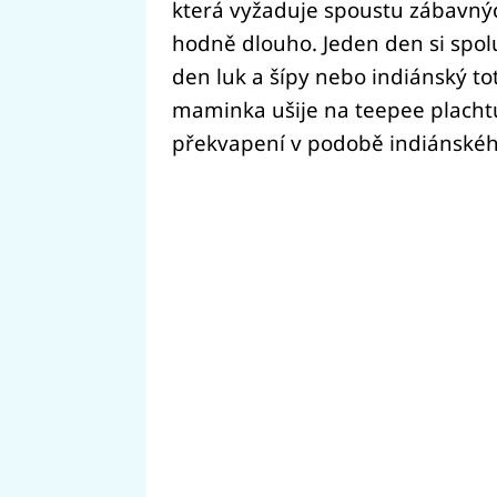
která vyžaduje spoustu zábavných
hodně dlouho. Jeden den si spol
den luk a šípy nebo indiánský to
maminka ušije na teepee plachtu
překvapení v podobě indiánskéh