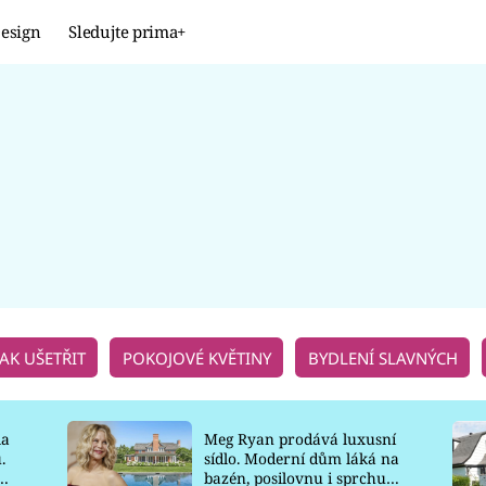
esign
Sledujte prima+
Design
TRENDY
JAK NA TO
PROMĚNY
NAŠE TIPY
JAK UŠETŘIT
POKOJOVÉ KVĚTINY
BYDLENÍ SLAVNÝCH
la
Meg Ryan prodává luxusní
.
sídlo. Moderní dům láká na
o
bazén, posilovnu i sprchu