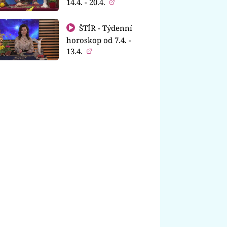
14.4. - 20.4.
ŠTÍR - Týdenní
horoskop od 7.4. -
13.4.