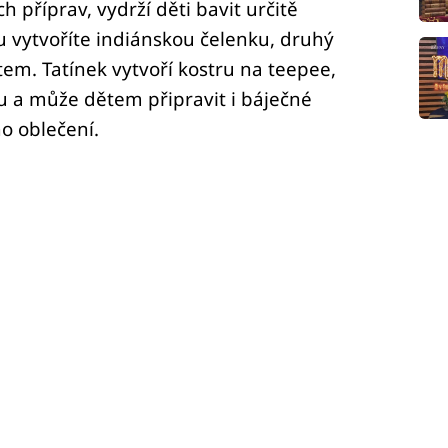
 příprav, vydrží děti bavit určitě
u vytvoříte indiánskou čelenku, druhý
tem. Tatínek vytvoří kostru na teepee,
 a může dětem připravit i báječné
o oblečení.