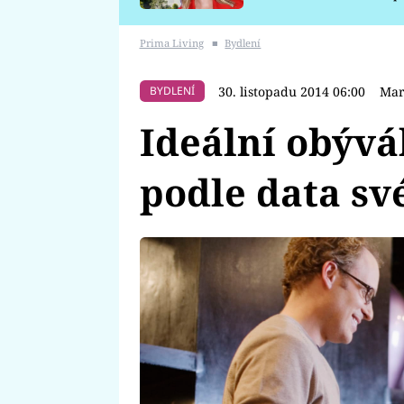
požáru
Prima Living
■
Bydlení
30. listopadu 2014 06:00
Mar
BYDLENÍ
Ideální obývá
podle data sv