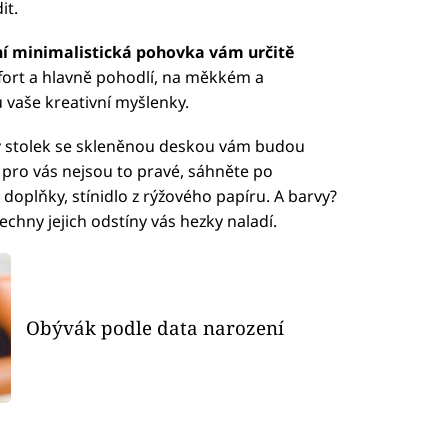
it.
í minimalistická pohovka vám určitě
ort a hlavně pohodlí, na měkkém a
vaše kreativní myšlenky.
ý stolek se skleněnou deskou vám budou
y pro vás nejsou to pravé, sáhněte po
doplňky, stínidlo z rýžového papíru. A barvy?
echny jejich odstíny vás hezky naladí.
Obývák podle data narození