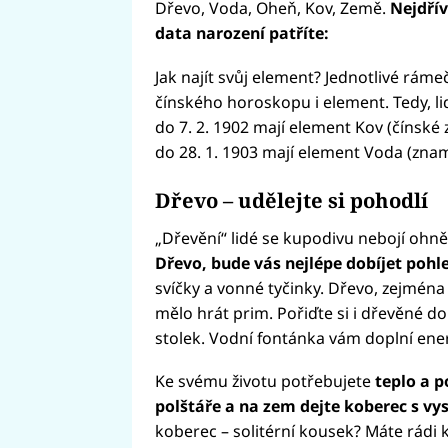
Dřevo, Voda, Oheň, Kov, Země.
Nejdřív
data narození patříte:
Jak najít svůj element? Jednotlivé rám
čínského horoskopu i element. Tedy, li
do 7. 2. 1902 mají element Kov (čínské
do 28. 1. 1903 mají element Voda (znam
Dřevo – udělejte si pohodlí
„Dřevění“ lidé se kupodivu nebojí ohn
Dřevo, bude vás nejlépe dobíjet pohl
svíčky a vonné tyčinky. Dřevo, zejména
mělo hrát prim. Pořiďte si i dřevěné d
stolek. Vodní fontánka vám doplní ener
Ke svému životu potřebujete
teplo a p
polštáře a na zem dejte koberec s v
koberec – solitérní kousek? Máte rádi ko