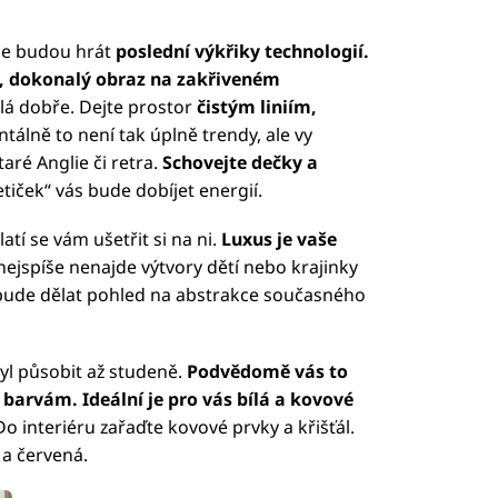
še budou hrát
poslední výkřiky technologií.
y, dokonalý obraz na zakřiveném
ělá dobře. Dejte prostor
čistým liniím,
álně to není tak úplně trendy, ale vy
aré Anglie či retra.
Schovejte dečky a
etiček“ vás bude dobíjet energií.
latí se vám ušetřit si na ni.
Luxus je vaše
jspíše nenajde výtvory dětí nebo krajinky
 bude dělat pohled na abstrakce současného
tyl působit až studeně.
Podvědomě vás to
barvám. Ideální je pro vás bílá a kovové
Do interiéru zařaďte kovové prvky a křišťál.
 a červená.