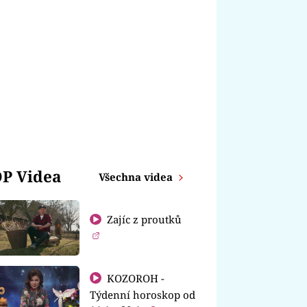
P Videa
Všechna videa
Zajíc z proutků
KOZOROH -
Týdenní horoskop od