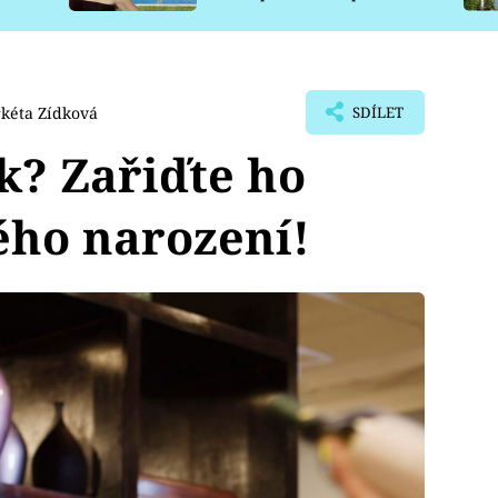
pro psy
kéta Zídková
SDÍLET
k? Zařiďte ho
ého narození!