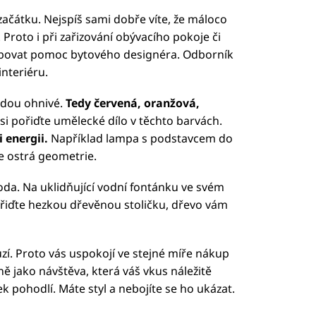
 začátku. Nejspíš sami dobře víte, že máloco
Proto i při zařizování obývacího pokoje či
řebovat pomoc bytového designéra. Odborník
nteriéru.
udou ohnivé.
Tedy červená, oranžová,
 si pořiďte umělecké dílo v těchto barvách.
i energii.
Například lampa s podstavcem do
e ostrá geometrie.
da. Na uklidňující vodní fontánku ve svém
řiďte hezkou dřevěnou stoličku, dřevo vám
ruzí. Proto vás uspokojí ve stejné míře nákup
 jako návštěva, která váš vkus náležitě
ek pohodlí. Máte styl a nebojíte se ho ukázat.