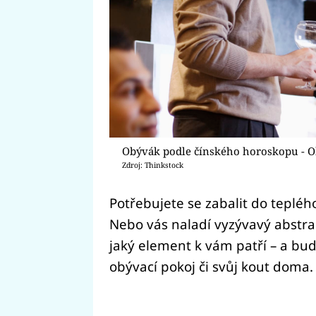
Obývák podle čínského horoskopu - O
Zdroj: Thinkstock
Potřebujete se zabalit do tepléh
Nebo vás naladí vyzývavý abstrak
jaký element k vám patří – a bud
obývací pokoj či svůj kout doma.