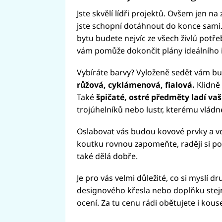
Jste skvělí lídři projektů. Ovšem jen na
jste schopní dotáhnout do konce sami. 
bytu budete nejvíc ze všech živlů pot
vám pomůže dokončit plány ideálního i
Vybíráte barvy? Vyloženě sedět vám b
růžová, cyklámenová, fialová.
Klidně
Také
špičaté, ostré předměty ladí vaš
trojúhelníků nebo lustr, kterému vládn
Oslabovat vás budou kovové prvky a vo
koutku rovnou zapomeňte, raději si po
také dělá dobře.
Je pro vás velmi důležité, co si myslí d
designového křesla nebo doplňku stejně
ocení. Za tu cenu rádi obětujete i kous