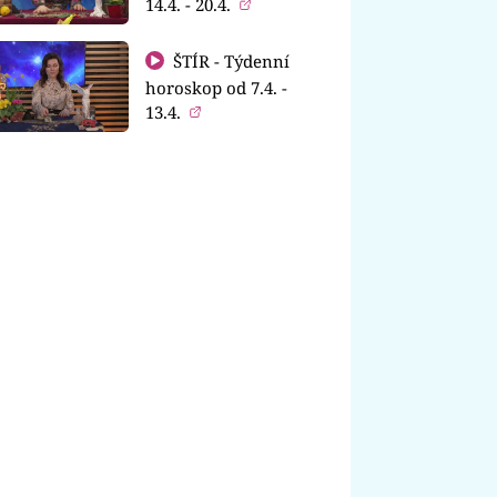
14.4. - 20.4.
ŠTÍR - Týdenní
horoskop od 7.4. -
13.4.