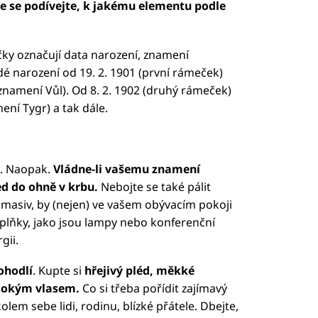
e se podívejte, k jakému elementu podle
ečky označují data narození, znamení
dé narození od 19. 2. 1901 (první rámeček)
 znamení Vůl). Od 8. 2. 1902 (druhý rámeček)
ení Tygr) a tak dále.
ě. Naopak.
Vládne-li vašemu znamení
ed do ohně v krbu.
Nebojte se také pálit
 masiv, by (nejen) ve vašem obývacím pokoji
oplňky, jako jsou lampy nebo konferenční
gii.
ohodlí
. Kupte si
hřejivý pléd, měkké
ysokým vlasem.
Co si třeba pořídit zajímavý
lem sebe lidi, rodinu, blízké přátele. Dbejte,