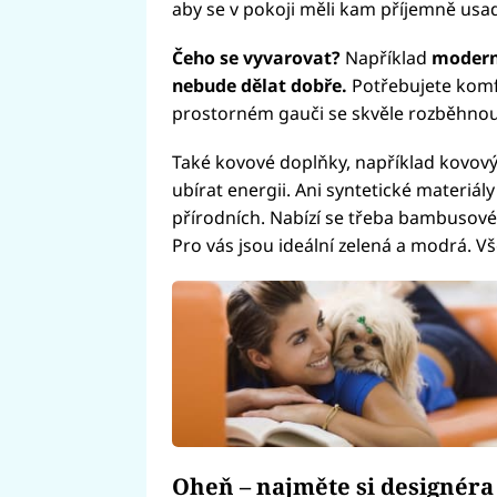
aby se v pokoji měli kam příjemně usad
Čeho se vyvarovat?
Například
modern
nebude dělat dobře.
Potřebujete komf
prostorném gauči se skvěle rozběhnou 
Také kovové doplňky, například kovov
ubírat energii. Ani syntetické materiál
přírodních. Nabízí se třeba bambusové 
Pro vás jsou ideální zelená a modrá. Vš
Oheň – najměte si designéra