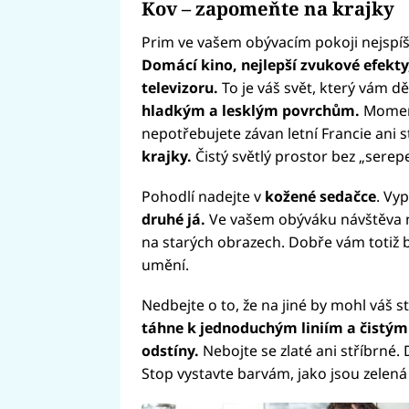
Kov – zapomeňte na krajky
Prim ve vašem obývacím pokoji nejspí
Domácí kino, nejlepší zvukové efekt
televizoru.
To je váš svět, který vám d
hladkým a lesklým povrchům.
Moment
nepotřebujete závan letní Francie ani st
krajky.
Čistý světlý prostor bez „serep
Pohodlí nadejte v
kožené sedačce
. Vyp
druhé já.
Ve vašem obýváku návštěva ne
na starých obrazech. Dobře vám totiž
umění.
Nedbejte o to, že na jiné by mohl váš s
táhne k jednoduchým liniím a čistým 
odstíny.
Nebojte se zlaté ani stříbrné. 
Stop vystavte barvám, jako jsou zelená