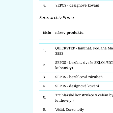
4.
SEPOS - designové kování
Foto: archiv Prima
číslo
název produktu
QUICKSTEP - laminát. Podlaha Maj
1.
3553
SEPOS - bezfalc. dveře SKLO4/5(
2.
kubánský)
3.
SEPOS - bezfalcová zárubeň
4.
SEPOS - designové kování
Truhlářské konstrukce v celém by
5.
knihovny )
6.
Věšák Corso, bílý