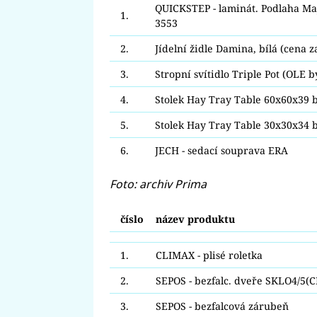
QUICKSTEP - laminát. Podlaha Maj
1.
3553
2.
Jídelní židle Damina, bílá (cena z
3.
Stropní svítidlo Triple Pot (OLE 
4.
Stolek Hay Tray Table 60x60x39 b
5.
Stolek Hay Tray Table 30x30x34 b
6.
JECH - sedací souprava ERA
Foto: archiv Prima
číslo
název produktu
1.
CLIMAX - plisé roletka
2.
SEPOS - bezfalc. dveře SKLO4/5(
3.
SEPOS - bezfalcová zárubeň