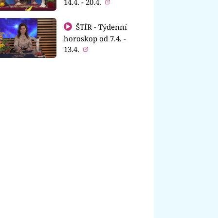
14.4. - 20.4.
ŠTÍR - Týdenní
horoskop od 7.4. -
13.4.