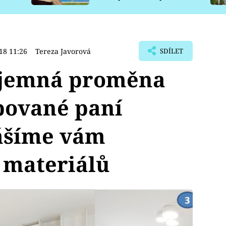
pro psy
18 11:26
Tereza Javorová
SDÍLET
dojemná proměna
pované paní
ášíme vám
 materiálů