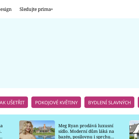
esign
Sledujte prima+
Design
TRENDY
JAK NA TO
PROMĚNY
NAŠE TIPY
JAK UŠETŘIT
POKOJOVÉ KVĚTINY
BYDLENÍ SLAVNÝCH
la
Meg Ryan prodává luxusní
.
sídlo. Moderní dům láká na
o
bazén, posilovnu i sprchu