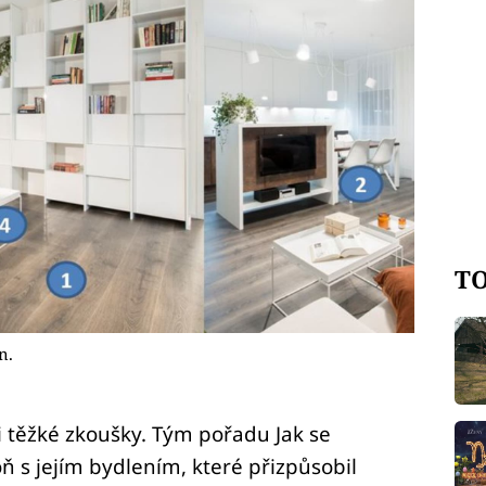
TO
n.
i těžké zkoušky. Tým pořadu Jak se
oň s jejím bydlením, které přizpůsobil