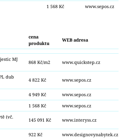
1 568 Kč
www.sepos.cz
cena
WEB adresa
produktu
estic MJ
868 Kč/m2
www.quickstep.cz
CPL dub
4 822 Kč
www.sepos.cz
4 949 Kč
www.sepos.cz
1 568 Kč
www.sepos.cz
tě (vč.
145 091 Kč
www.interyss.cz
922 Kč
www.designovynabytek.cz