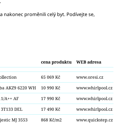
.
ra nakonec proměnili celý byt. Podívejte se,
cena produktu
WEB adresa
ollection
65 069 Kč
www.oresi.cz
uba AKZ9 6220 WH
10 990 Kč
www.whirlpool.cz
11/A++ AF
17 990 Kč
www.whirlpool.cz
 3T133 DEL
17 490 Kč
www.whirlpool.cz
estic MJ 3553
868 Kč/m2
www.quickstep.cz