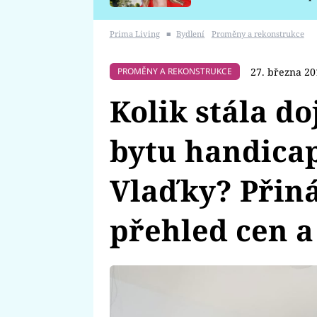
požáru
Prima Living
■
Bydlení
Proměny a rekonstrukce
27. března 20
PROMĚNY A REKONSTRUKCE
Kolik stála 
bytu handica
Vlaďky? Přin
přehled cen a