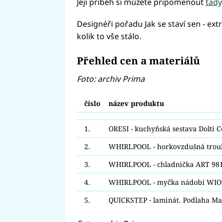
Její příběh si můžete připomenout
tady
Designéři pořadu Jak se staví sen - ext
kolik to vše stálo.
Přehled cen a materiálů
Foto: archiv Prima
číslo
název produktu
1.
ORESI - kuchyňská sestava Dolti C
2.
WHIRLPOOL - horkovzdušná tro
3.
WHIRLPOOL - chladnička ART 98
4.
WHIRLPOOL - myčka nádobí WIO
5.
QUICKSTEP - laminát. Podlaha Maj