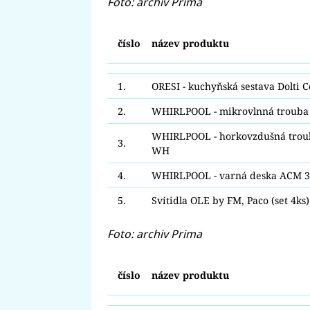
Foto: archiv Prima
číslo
název produktu
1.
ORESI - kuchyňská sestava Dolti C
2.
WHIRLPOOL - mikrovlnná troub
WHIRLPOOL - horkovzdušná trou
3.
WH
4.
WHIRLPOOL - varná deska ACM 
5.
Svítidla OLE by FM, Paco (set 4ks)
Foto: archiv Prima
číslo
název produktu