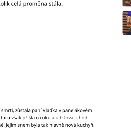
kolik celá proměna stála.
 smrti, zůstala paní Vlaďka v panelákovém
oru však přišla o ruku a udržovat chod
né. Jejím snem byla tak hlavně nová kuchyň.