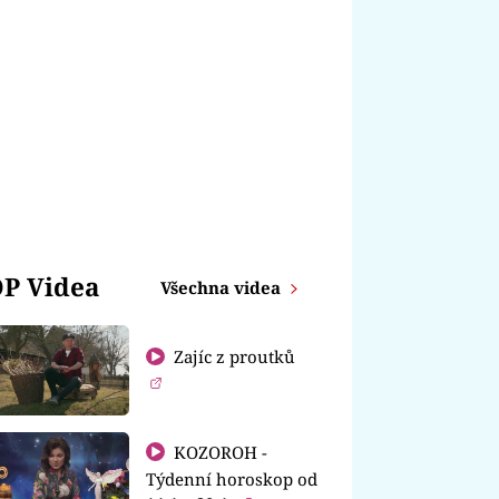
P Videa
Všechna videa
Zajíc z proutků
KOZOROH -
Týdenní horoskop od