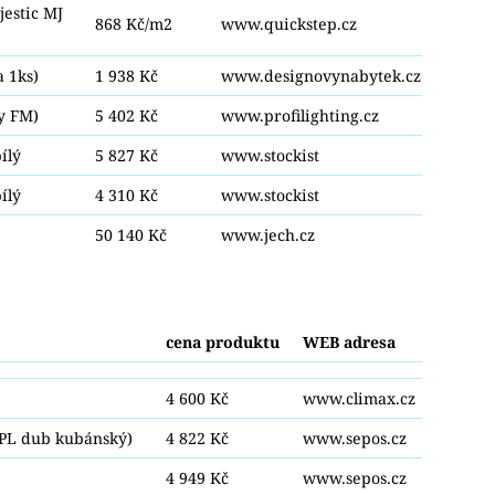
estic MJ
868 Kč/m2
www.quickstep.cz
a 1ks)
1 938 Kč
www.designovynabytek.cz
by FM)
5 402 Kč
www.profilighting.cz
ílý
5 827 Kč
www.stockist
ílý
4 310 Kč
www.stockist
50 140 Kč
www.jech.cz
cena produktu
WEB adresa
4 600 Kč
www.climax.cz
CPL dub kubánský)
4 822 Kč
www.sepos.cz
4 949 Kč
www.sepos.cz