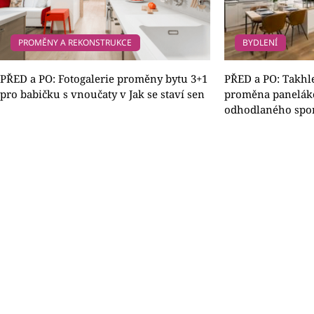
PROMĚNY A REKONSTRUKCE
BYDLENÍ
PŘED a PO: Fotogalerie proměny bytu 3+1
PŘED a PO: Takhl
pro babičku s vnoučaty v Jak se staví sen
proměna panelák
odhodlaného sport