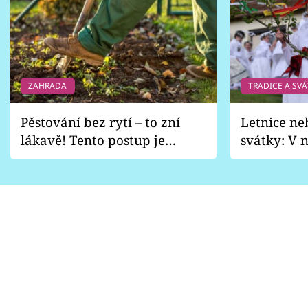
ZAHRADA
TRADICE A SVÁ
Pěstování bez rytí – to zní
Letnice ne
lákavě! Tento postup je
svátky: V n
vhodný jen pro některé
pondělí z
zahrady