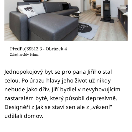
Sledujte prima+
Přihlášení
Sledujte nás
PředPoJSSS12.3 - Obrázek 4
Zdroj: archiv Prima
Jednopokojový byt se pro pana Jiřího stal
celou. Po úrazu hlavy jeho život už nikdy
nebude jako dřív. Jiří bydlel v nevyhovujícím
zastaralém bytě, který působil depresivně.
Designéři z Jak se staví sen ale z „vězení“
udělali domov.