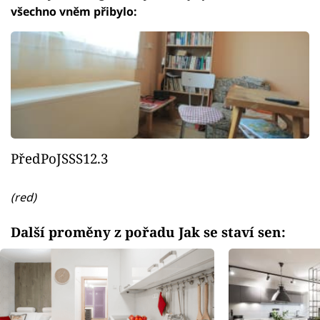
všechno vněm přibylo:
PředPoJSSS12.3
(red)
Další proměny z pořadu Jak se staví sen: