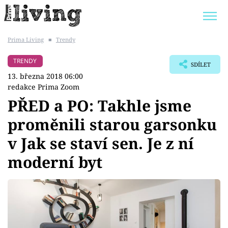
Prima Living
■
Trendy
Trendy:
JAK UŠETŘIT
POKOJOVÉ KVĚTINY
TRENDY
SDÍLET
BYDLENÍ SLAVNÝCH
ZAHRADA
13. března 2018 06:00
redakce Prima Zoom
PŘED a PO: Takhle jsme
proměnili starou garsonku
Témata
v Jak se staví sen. Je z ní
Bydlení
moderní byt
Zahrada
Design