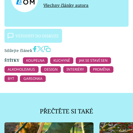
Všechny články autora
VSTOUPIT DO DISKUZE
Sdílejte článek
ŠTÍTKY
KOUPELNA
KUCHYNĚ
JAK SE STAVÍ SEN
ALKOHOLISMUS
DESIGN
INTERIÉRY
PROMĚNA
BYT
GARSONKA
PŘEČTĚTE SI TAKÉ