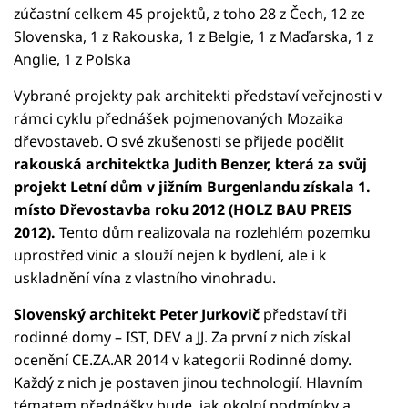
zúčastní celkem 45 projektů, z toho 28 z Čech, 12 ze
Slovenska, 1 z Rakouska, 1 z Belgie, 1 z Maďarska, 1 z
Anglie, 1 z Polska
Vybrané projekty pak architekti představí veřejnosti v
rámci cyklu přednášek pojmenovaných Mozaika
dřevostaveb. O své zkušenosti se přijede podělit
rakouská architektka Judith Benzer, která za svůj
projekt Letní dům v jižním Burgenlandu získala 1.
místo Dřevostavba roku 2012 (HOLZ BAU PREIS
2012).
Tento dům realizovala na rozlehlém pozemku
uprostřed vinic a slouží nejen k bydlení, ale i k
uskladnění vína z vlastního vinohradu.
Slovenský architekt Peter Jurkovič
představí tři
rodinné domy – IST, DEV a JJ. Za první z nich získal
ocenění CE.ZA.AR 2014 v kategorii Rodinné domy.
Každý z nich je postaven jinou technologií. Hlavním
tématem přednášky bude, jak okolní podmínky a