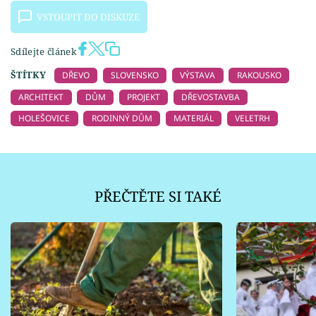
VSTOUPIT DO DISKUZE
Sdílejte článek
ŠTÍTKY
DŘEVO
SLOVENSKO
VÝSTAVA
RAKOUSKO
ARCHITEKT
DŮM
PROJEKT
DŘEVOSTAVBA
HOLEŠOVICE
RODINNÝ DŮM
MATERIÁL
VELETRH
PŘEČTĚTE SI TAKÉ