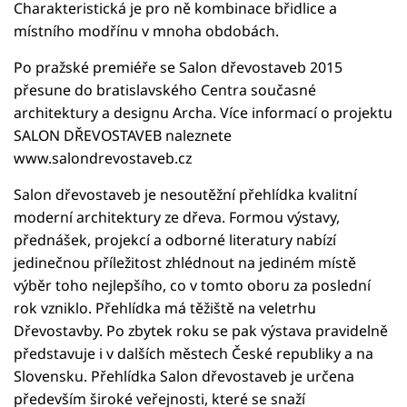
Charakteristická je pro ně kombinace břidlice a
místního modřínu v mnoha obdobách.
Po pražské premiéře se Salon dřevostaveb 2015
přesune do bratislavského Centra současné
architektury a designu Archa. Více informací o projektu
SALON DŘEVOSTAVEB naleznete
www.salondrevostaveb.cz
Salon dřevostaveb je nesoutěžní přehlídka kvalitní
moderní architektury ze dřeva. Formou výstavy,
přednášek, projekcí a odborné literatury nabízí
jedinečnou příležitost zhlédnout na jediném místě
výběr toho nejlepšího, co v tomto oboru za poslední
rok vzniklo. Přehlídka má těžiště na veletrhu
Dřevostavby. Po zbytek roku se pak výstava pravidelně
představuje i v dalších městech České republiky a na
Slovensku. Přehlídka Salon dřevostaveb je určena
především široké veřejnosti, které se snaží