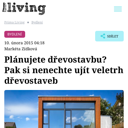
Prima Living
■
Bydlení
Trendy:
JAK UŠETŘIT
POKOJOVÉ KVĚTINY
BYDLENÍ
SDÍLET
BYDLENÍ SLAVNÝCH
ZAHRADA
10. února 2015 04:18
Markéta Zídková
Plánujete dřevostavbu?
Pak si nenechte ujít veletrh
Témata
dřevostaveb
Bydlení
Zahrada
Design