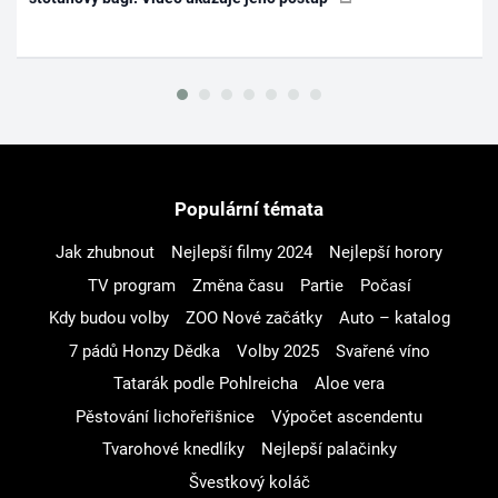
Populární témata
Jak zhubnout
Nejlepší filmy 2024
Nejlepší horory
TV program
Změna času
Partie
Počasí
Kdy budou volby
ZOO Nové začátky
Auto – katalog
7 pádů Honzy Dědka
Volby 2025
Svařené víno
Tatarák podle Pohlreicha
Aloe vera
Pěstování lichořeřišnice
Výpočet ascendentu
Tvarohové knedlíky
Nejlepší palačinky
Švestkový koláč