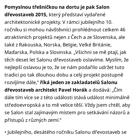
Pomyslnou třešničkou na dortu je pak Salon
dřevostaveb 2015,
který představí vydařené
architektonické projekty. V rámci jubilejního 10.
ročníku si mohou návštěvníci prohlédnout celkem 46
atraktivních projektů nejen z Čech a ze Slovenska, ale
také z Rakouska, Norska, Belgie, Velké Británie,
Maďarska, Polska a Slovinska. „Všichni se mě ptají, jak
těch deset let Salonu dřevostaveb oslavíme. Myslím, že
nejlepší oslavou je to, že se nám podařilo udržet tuto
tradici po tak dlouhou dobu a celý projekt postupně
rozvíjíme dále,“
říká jeden ze zakladatelů Salonu
dřevostaveb architekt Pavel Horák
a dodává: „Čím
dále tím více se z této události stává událost minimálně
středoevropská a to mě velice těší. Vždy jsem chtěl, aby
se Salon stal zajímavým místem pro setkávání názorů a
přístupů z různých zemí.“
• Jubilejního, desátého ročníku Salonu dřevostaveb se