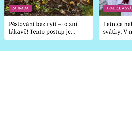
ZAHRADA
TRADICE A SVÁ
Pěstování bez rytí – to zní
Letnice ne
lákavě! Tento postup je
svátky: V n
vhodný jen pro některé
pondělí z
zahrady