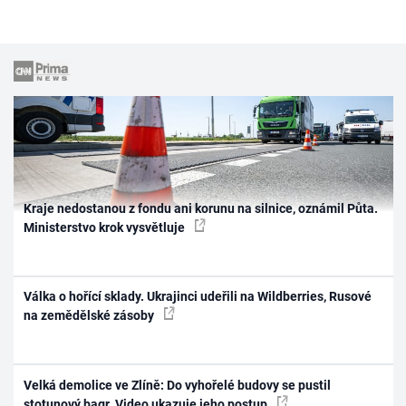
Kraje nedostanou z fondu ani korunu na silnice, oznámil Půta.
Ministerstvo krok vysvětluje
Válka o hořící sklady. Ukrajinci udeřili na Wildberries, Rusové
na zemědělské zásoby
Velká demolice ve Zlíně: Do vyhořelé budovy se pustil
stotunový bagr. Video ukazuje jeho postup