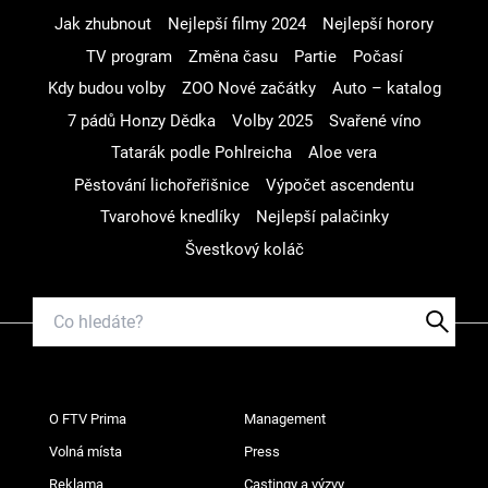
Jak zhubnout
Nejlepší filmy 2024
Nejlepší horory
TV program
Změna času
Partie
Počasí
Kdy budou volby
ZOO Nové začátky
Auto – katalog
7 pádů Honzy Dědka
Volby 2025
Svařené víno
Tatarák podle Pohlreicha
Aloe vera
Pěstování lichořeřišnice
Výpočet ascendentu
Tvarohové knedlíky
Nejlepší palačinky
Švestkový koláč
O FTV Prima
Management
Volná místa
Press
Reklama
Castingy a výzvy