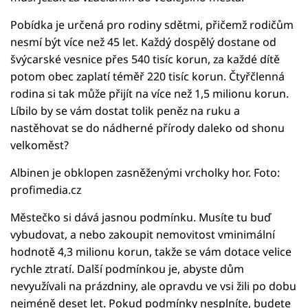
Pobídka je určená pro rodiny sdětmi, přičemž rodičům
nesmí být více než 45 let. Každý dospělý dostane od
švýcarské vesnice přes 540 tisíc korun, za každé dítě
potom obec zaplatí téměř 220 tisíc korun. Čtyřčlenná
rodina si tak může přijít na více než 1,5 milionu korun.
Líbilo by se vám dostat tolik peněz na ruku a
nastěhovat se do nádherné přírody daleko od shonu
velkoměst?
Albinen je obklopen zasněženými vrcholky hor. Foto:
profimedia.cz
Městečko si dává jasnou podmínku. Musíte tu buď
vybudovat, a nebo zakoupit nemovitost vminimální
hodnotě 4,3 milionu korun, takže se vám dotace velice
rychle ztratí. Další podmínkou je, abyste dům
nevyužívali na prázdniny, ale opravdu ve vsi žili po dobu
nejméně deset let. Pokud podmínky nesplníte, budete