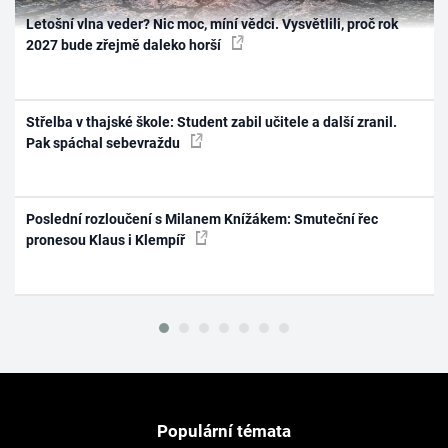
Letošní vlna veder? Nic moc, míní vědci. Vysvětlili, proč rok
2027 bude zřejmě daleko horší
Střelba v thajské škole: Student zabil učitele a další zranil.
Pak spáchal sebevraždu
Poslední rozloučení s Milanem Knížákem: Smuteční řec
pronesou Klaus i Klempíř
Populární témata