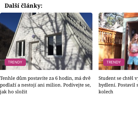
Další články:
TRENDY
TRENDY
Tenhle dům postavíte za 6 hodin, má dvě
Student se chtěl
podlaží a nestojí ani milion. Podívejte se,
bydlení. Postavil
jak ho složit
kolech