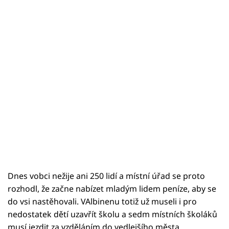
Dnes vobci nežije ani 250 lidí a místní úřad se proto
rozhodl, že začne nabízet mladým lidem peníze, aby se
do vsi nastěhovali. VAlbinenu totiž už museli i pro
nedostatek dětí uzavřít školu a sedm místních školáků
musí jezdit za vzděláním do vedlejšího města.