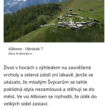
Sledujte prima+
Přihlášení
Sledujte nás
Albinen - Obrázek 7
Zdroj: Profimedia.cz
Život v horách s výhledem na zasněžené
vrcholy a zelená údolí zní lákavě. Jenže se
ukázalo, že mladým Švýcarům se tahle
poklidná idyla nezamlouvá a stěhují se do
měst. Ve vsi Albinen se rozhodli, že útěk do
velkých sídel zastaví.