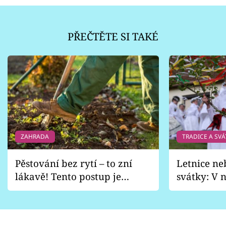
PŘEČTĚTE SI TAKÉ
ZAHRADA
TRADICE A SVÁ
Pěstování bez rytí – to zní
Letnice ne
lákavě! Tento postup je
svátky: V n
vhodný jen pro některé
pondělí z
zahrady