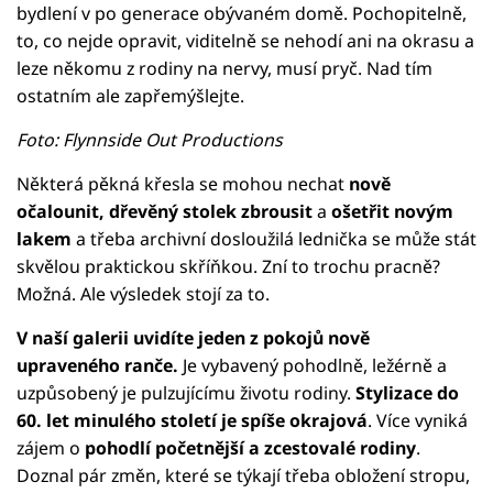
bydlení v po generace obývaném domě. Pochopitelně,
to, co nejde opravit, viditelně se nehodí ani na okrasu a
leze někomu z rodiny na nervy, musí pryč. Nad tím
ostatním ale zapřemýšlejte.
Foto: Flynnside Out Productions
Některá pěkná křesla se mohou nechat
nově
očalounit, dřevěný stolek zbrousit
a
ošetřit novým
lakem
a třeba archivní dosloužilá lednička se může stát
skvělou praktickou skříňkou. Zní to trochu pracně?
Možná. Ale výsledek stojí za to.
V naší galerii uvidíte jeden z pokojů nově
upraveného ranče.
Je vybavený pohodlně, ležérně a
uzpůsobený je pulzujícímu životu rodiny.
Stylizace do
60. let minulého století je spíše okrajová
. Více vyniká
zájem o
pohodlí početnější a zcestovalé rodiny
.
Doznal pár změn, které se týkají třeba obložení stropu,