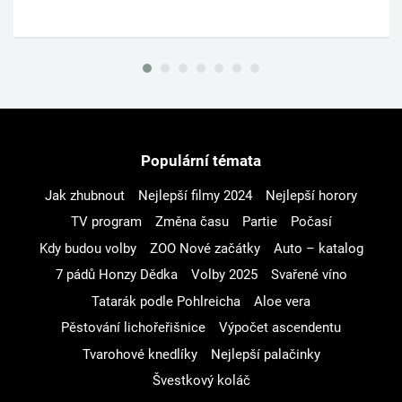
Populární témata
Jak zhubnout
Nejlepší filmy 2024
Nejlepší horory
TV program
Změna času
Partie
Počasí
Kdy budou volby
ZOO Nové začátky
Auto – katalog
7 pádů Honzy Dědka
Volby 2025
Svařené víno
Tatarák podle Pohlreicha
Aloe vera
Pěstování lichořeřišnice
Výpočet ascendentu
Tvarohové knedlíky
Nejlepší palačinky
Švestkový koláč