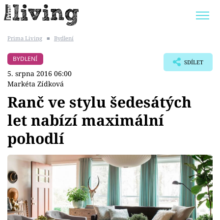
Prima Living
■
Bydlení
Trendy:
JAK UŠETŘIT
POKOJOVÉ KVĚTINY
BYDLENÍ
SDÍLET
BYDLENÍ SLAVNÝCH
ZAHRADA
5. srpna 2016 06:00
Markéta Zídková
Ranč ve stylu šedesátých
let nabízí maximální
Témata
pohodlí
Bydlení
Zahrada
Design