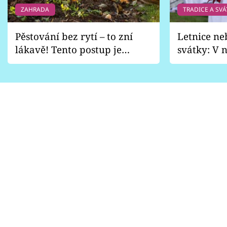
ZAHRADA
TRADICE A SVÁ
Pěstování bez rytí – to zní
Letnice ne
lákavě! Tento postup je
svátky: V n
vhodný jen pro některé
pondělí z
zahrady