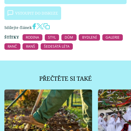
VSTOUPIT DO DISKUZE
Sdílejte článek
ŠTÍTKY
RODINA
STYL
DŮM
BYDLENÍ
GALERIE
RANČ
RANŠ
ŠEDESÁTÁ LÉTA
PŘEČTĚTE SI TAKÉ