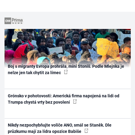
Boj s migranty Evropa prohrála, míní Stoniš. Podle Mlejnka je
nelze jen tak chytit za límec
Grónsko v pohotovosti: Americká firma napojená na lidi od
Trumpa chystá vrty bez povolení
Nikdy nezpochybňujte voliče ANO, smál se Staněk. Dle
průzkumu mají za lídra opozice Babiše