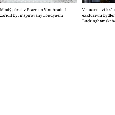
Mladý pár si v Praze na Vinohradech
V sousedství král
zařídil byt inspirovaný Londýnem
exkluzivní bydlen
Buckinghamského