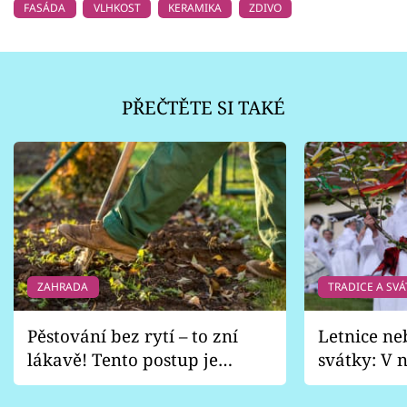
FASÁDA
VLHKOST
KERAMIKA
ZDIVO
PŘEČTĚTE SI TAKÉ
ZAHRADA
TRADICE A SVÁ
Pěstování bez rytí – to zní
Letnice ne
lákavě! Tento postup je
svátky: V n
vhodný jen pro některé
pondělí z
zahrady