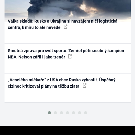
Válka skladů: Rusko a Ukrajina si navzájem ničí logistická
centra, k míru to ale nevede
Smutná zpráva pro svět sportu: Zemřel pětinásobný šampion
NBA. Nelson zářil i jako trenér
„Veselého mlékaře“ z USA chce Rusko vyhostit. Úspěšný
cizinec kritizoval plány na těžbu zlata