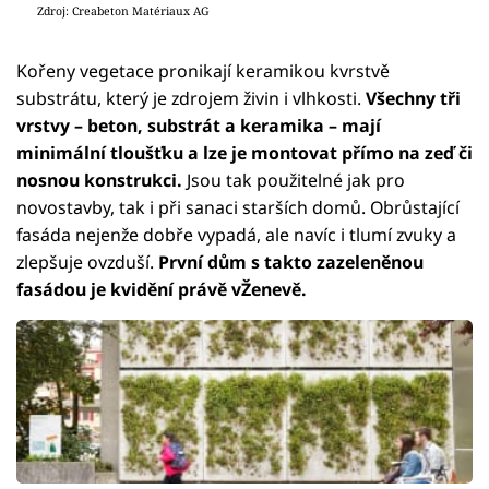
Zdroj: Creabeton Matériaux AG
Kořeny vegetace pronikají keramikou kvrstvě
substrátu, který je zdrojem živin i vlhkosti.
Všechny tři
vrstvy – beton, substrát a keramika – mají
minimální tloušťku a lze je montovat přímo na zeď či
nosnou konstrukci.
Jsou tak použitelné jak pro
novostavby, tak i při sanaci starších domů. Obrůstající
fasáda nejenže dobře vypadá, ale navíc i tlumí zvuky a
zlepšuje ovzduší.
První dům s takto zazeleněnou
fasádou je kvidění právě vŽenevě.