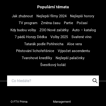
Populární témata
Jak zhubnout
Nejlepší filmy 2024
Nejlepší horory
TV program
Změna času
Partie
Počasí
Kdy budou volby
ZOO Nové začátky
Auto – katalog
7 pádů Honzy Dědka
Volby 2025
Svařené víno
Tatarák podle Pohlreicha
Aloe vera
Pěstování lichořeřišnice
Výpočet ascendentu
Tvarohové knedlíky
Nejlepší palačinky
Švestkový koláč
O FTV Prima
Management