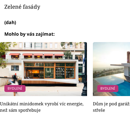
Zelené fasády
(dah)
Mohlo by vás zajímat:
BYDLENÍ
BYDLENÍ
Unikátní minidomek vyrobí víc energie,
Dům je pod garáží
než sám spotřebuje
střeše