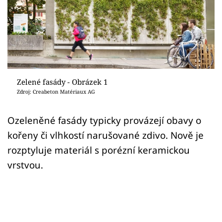
Sledujte prima+
Přihlášení
Sledujte nás
Zelené fasády - Obrázek 1
Zdroj: Creabeton Matériaux AG
Ozeleněné fasády typicky provázejí obavy o
kořeny či vlhkostí narušované zdivo. Nově je
rozptyluje materiál s porézní keramickou
vrstvou.