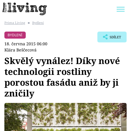
Prima Living
■
Bydlení
Trendy:
JAK UŠETŘIT
POKOJOVÉ KVĚTINY
BYDLENÍ
SDÍLET
BYDLENÍ SLAVNÝCH
ZAHRADA
18. června 2015 06:00
Klára Beščecová
Skvělý vynález! Díky nové
technologii rostliny
Témata
porostou fasádu aniž by ji
Bydlení
zničily
Zahrada
Design