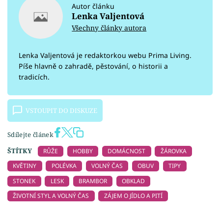
Autor článku
Lenka Valjentová
Všechny články autora
Lenka Valjentová je redaktorkou webu Prima Living.
Píše hlavně o zahradě, pěstování, o historii a
tradicích.
VSTOUPIT DO DISKUZE
Sdílejte článek
ŠTÍTKY
RŮŽE
HOBBY
DOMÁCNOST
ŽÁROVKA
KVĚTINY
POLÉVKA
VOLNÝ ČAS
OBUV
TIPY
STONEK
LESK
BRAMBOR
OBKLAD
ŽIVOTNÍ STYL A VOLNÝ ČAS
ZÁJEM O JÍDLO A PITÍ