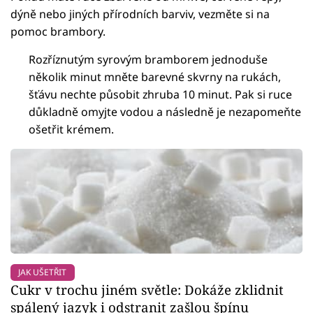
dýně nebo jiných přírodních barviv, vezměte si na
pomoc brambory.
Rozříznutým syrovým bramborem jednoduše
několik minut mněte barevné skvrny na rukách,
šťávu nechte působit zhruba 10 minut. Pak si ruce
důkladně omyjte vodou a následně je nezapomeňte
ošetřit krémem.
JAK UŠETŘIT
Cukr v trochu jiném světle: Dokáže zklidnit
spálený jazyk i odstranit zašlou špínu