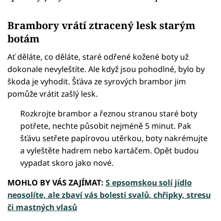
Brambory vrátí ztracený lesk starým
botám
Ať děláte, co děláte, staré odřené kožené boty už
dokonale nevyleštíte. Ale když jsou pohodlné, bylo by
škoda je vyhodit. Šťáva ze syrových brambor jim
pomůže vrátit zašlý lesk.
Rozkrojte brambor a řeznou stranou staré boty
potřete, nechte působit nejméně 5 minut. Pak
šťávu setřete papírovou utěrkou, boty nakrémujte
a vyleštěte hadrem nebo kartáčem. Opět budou
vypadat skoro jako nové.
MOHLO BY VÁS ZAJÍMAT:
S epsomskou solí jídlo
neosolíte, ale zbaví vás bolesti svalů, chřipky, stresu
či mastných vlasů