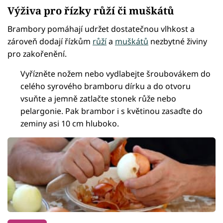
Výživa pro řízky růží či muškátů
Brambory pomáhají udržet dostatečnou vlhkost a
zároveň dodají řízkům
růží
a
muškátů
nezbytné živiny
pro zakořenění.
Vyřízněte nožem nebo vydlabejte šroubovákem do
celého syrového bramboru dírku a do otvoru
vsuňte a jemně zatlačte stonek růže nebo
pelargonie. Pak brambor i s květinou zasaďte do
zeminy asi 10 cm hluboko.