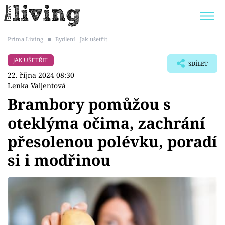
Prima Living
■
Bydlení
Jak ušetřit
Trendy:
JAK UŠETŘIT
POKOJOVÉ KVĚTINY
JAK UŠETŘIT
SDÍLET
BYDLENÍ SLAVNÝCH
ZAHRADA
22. října 2024 08:30
Lenka Valjentová
Brambory pomůžou s
oteklýma očima, zachrání
Témata
přesolenou polévku, poradí
Bydlení
si i modřinou
Zahrada
Design