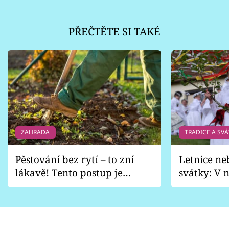
PŘEČTĚTE SI TAKÉ
ZAHRADA
TRADICE A SVÁ
Pěstování bez rytí – to zní
Letnice ne
lákavě! Tento postup je
svátky: V n
vhodný jen pro některé
pondělí z
zahrady