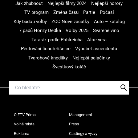
Jak zhubnout
Nejlepší filmy 2024
Nejlepší horory
TV program
Změna času
Partie
Počasí
Kdy budou volby
ZOO Nové začátky
Auto – katalog
7 pádů Honzy Dědka
Volby 2025
Svařené víno
Tatarák podle Pohlreicha
Aloe vera
Pěstování lichořeřišnice
Výpočet ascendentu
Tvarohové knedlíky
Nejlepší palačinky
Švestkový koláč
O FTV Prima
Management
Volná místa
Press
Reklama
Castingy a výzvy