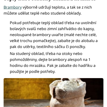
Brambory
výborně udržují teplotu, a tak se z nich
můžete udělat teplé nebo studené obklady.
Pokud potřebuje teplý obklad třeba na uvolnění
bolavých svalů nebo zimní zahřívátko do kapsy,
neoloupané brambory uvařte (malé nechte celé,
velké trochu pomačkejte), zabalte je do alobalu a
pak do utěrky, textilního sáčku či ponožky.
Na studený obklad, třeba na otoky nebo
pohmožděniny, dejte brambory alespoň na 1
hodinu do mrazáku. Pak je zabalte do hadříku a
použijte je podle potřeby.