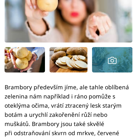
Sledujte prima+
Přihlášení
Sledujte nás
Brambory především jíme, ale tahle oblíbená
zelenina nám například i ráno pomůže s
oteklýma očima, vrátí ztracený lesk starým
botám a urychlí zakořenění růží nebo
muškátů. Brambory jsou také skvělé
při odstraňování skvrn od mrkve, červené