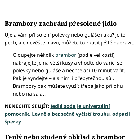
Brambory zachrání přesolené jídlo
Ujela vám při solení polévky nebo guláše ruka? Je to
pech, ale nevěšte hlavu, můžete to zkusit ještě napravit.
Oloupejte několik
brambor
(podle velikosti),
nakrájejte je na větší kusy a vhoďte do vařící se
polévky nebo guláše a nechte asi 10 minut vařit.
Pak je vyndejte – a s nimi i přebytečnou sůl.
Brambory pak můžete využít třeba jako přílohu
nebo na salát.
NENECHTE SI UJÍT:
Jedlá soda je univerzální
pomocník. Levně a bezpečně vyčistí troubu, odpad i
šperky
Teplý nebo studený obklad z brambor