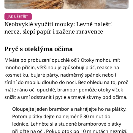
JAK UŠETŘIT
Neobvyklé využití mouky: Levně naleští
nerez, slepí papír i zažene mravence
Pryč s oteklýma očima
Míváte po probuzení opuchlé oči? Otoky mohou mít
mnoho příčin, většinou je způsobují pláč, reakce na
kosmetiku, bujaré párty, nadměrný spánek nebo i
zírání do mobilu dlouho do noci. Bez ohledu na to, proč
máte ráno oči opuchlé, brambor pomůže otoky víček
snížit a umí odstranit i pytle a tmavé skvrny pod očima.
Oloupejte jeden brambor a nakrájejte ho na plátky.
Potom plátky dejte na nejméně 30 minut do
lednice. Lehněte si a studené bramborové plátky
přiložte na oči. Pokud otok po 10 minutách nezmizí,