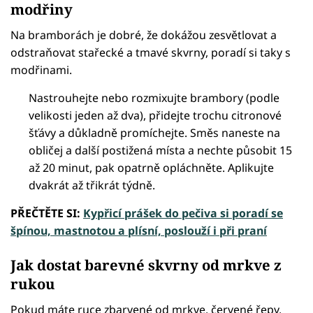
modřiny
Na bramborách je dobré, že dokážou zesvětlovat a
odstraňovat stařecké a tmavé skvrny, poradí si taky s
modřinami.
Nastrouhejte nebo rozmixujte brambory (podle
velikosti jeden až dva), přidejte trochu citronové
šťávy a důkladně promíchejte. Směs naneste na
obličej a další postižená místa a nechte působit 15
až 20 minut, pak opatrně opláchněte. Aplikujte
dvakrát až třikrát týdně.
PŘEČTĚTE SI:
Kypřicí prášek do pečiva si poradí se
špínou, mastnotou a plísní, poslouží i při praní
Jak dostat barevné skvrny od mrkve z
rukou
Pokud máte ruce zbarvené od mrkve, červené řepy,