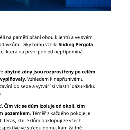
li na paměti přání obou klientů a ve svém
adavkům. Díky tomu vznikl
Sliding Pergola
ce, která na první pohled nepřipomíná
vé
obytné zóny jsou rozprostřeny po celém
 vyplňovaly
. Vzhledem k nepříznivému
vírá do sebe a vytváří si vlastní oázu klidu.
u.
ď.
Čím víc se dům izoluje od okolí, tím
ným pozemkem
. Téměř z každého pokoje je
ti teras, které dům obklopují ze všech
respektive ve středu domu, kam žádné