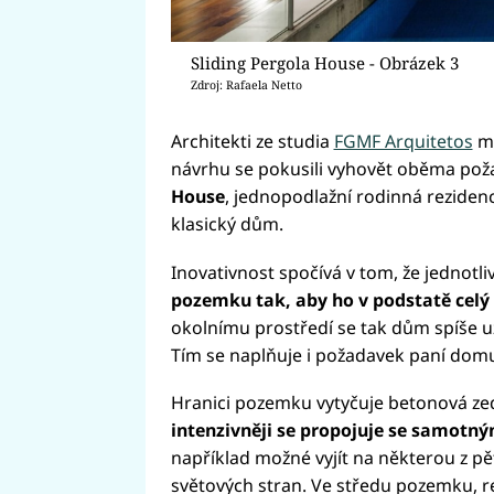
Sliding Pergola House - Obrázek 3
Zdroj: Rafaela Netto
Architekti ze studia
FGMF Arquitetos
mě
návrhu se pokusili vyhovět oběma pož
House
, jednopodlažní rodinná reziden
klasický dům.
Inovativnost spočívá v tom, že jednotli
pozemku tak, aby ho v podstatě celý
okolnímu prostředí se tak dům spíše uza
Tím se naplňuje i požadavek paní dom
Hranici pozemku vytyčuje betonová ze
intenzivněji se propojuje se samot
například možné vyjít na některou z pě
světových stran. Ve středu pozemku, 