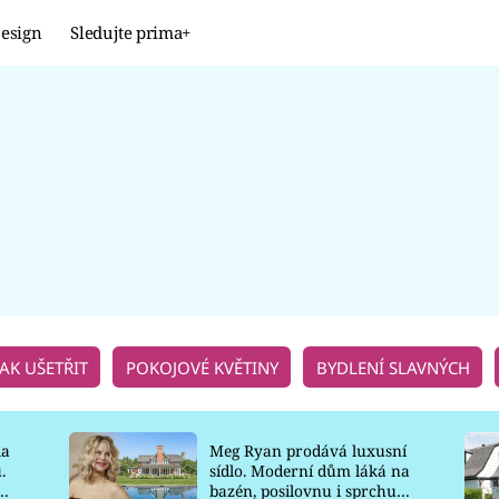
esign
Sledujte prima+
Design
TRENDY
JAK NA TO
PROMĚNY
NAŠE TIPY
JAK UŠETŘIT
POKOJOVÉ KVĚTINY
BYDLENÍ SLAVNÝCH
la
Meg Ryan prodává luxusní
.
sídlo. Moderní dům láká na
o
bazén, posilovnu i sprchu