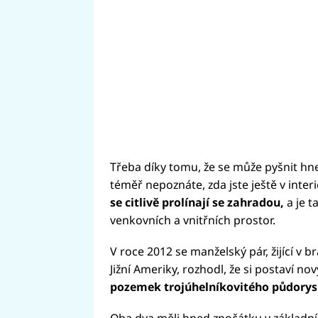
Třeba díky tomu, že se může pyšnit hn
téměř nepoznáte, zda jste ještě v interi
se citlivě prolínají se zahradou,
a je t
venkovních a vnitřních prostor.
V roce 2012 se manželský pár, žijící v 
Jižní Ameriky, rozhodl, že si postaví n
pozemek trojúhelníkovitého půdorys
Oba dva měli hned zpočátku v základn