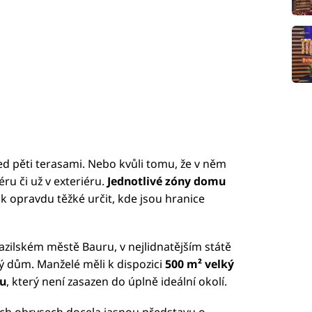
ed pěti terasami. Nebo kvůli tomu, že v něm
éru či už v exteriéru.
Jednotlivé zóny domu
ak opravdu těžké určit, kde jsou hranice
brazilském městě Bauru, v nejlidnatějším státě
ový dům. Manželé měli k dispozici
500 m² velký
u
, který není zasazen do úplně ideální okolí.
ích obrysech docela jasnou představu o