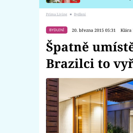
požáru
Prima Living
■
Bydlení
20. března 2015 05:31
Klára
BYDLENÍ
Špatně umíst
Brazilci to vy