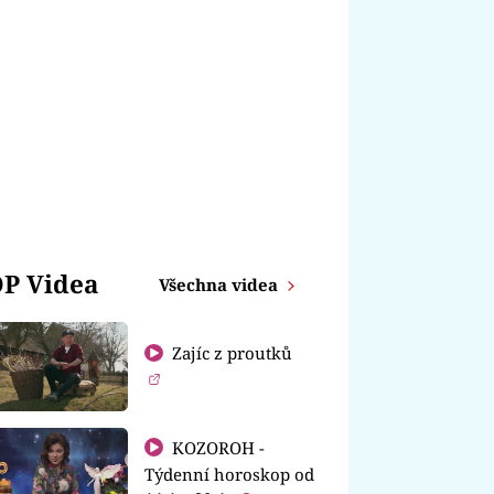
P Videa
Všechna videa
Zajíc z proutků
KOZOROH -
Týdenní horoskop od