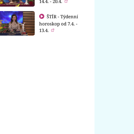
14.4. - 20.4.
ŠTÍR - Týdenní
horoskop od 7.4. -
13.4.