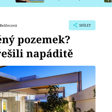
pro psy
 Beščecová
SDÍLET
ěný pozemek?
řešili napáditě