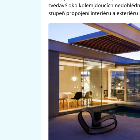
zvědavé oko kolemjdoucích nedohlédne,
stupeň propojení interiéru a exteriér