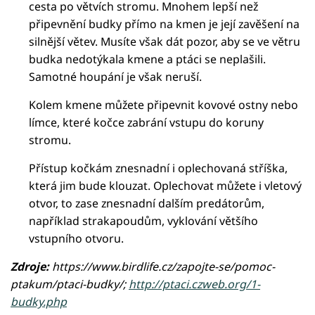
cesta po větvích stromu. Mnohem lepší než
připevnění budky přímo na kmen je její zavěšení na
silnější větev. Musíte však dát pozor, aby se ve větru
budka nedotýkala kmene a ptáci se neplašili.
Samotné houpání je však neruší.
Kolem kmene můžete připevnit kovové ostny nebo
límce, které kočce zabrání vstupu do koruny
stromu.
Přístup kočkám znesnadní i oplechovaná stříška,
která jim bude klouzat. Oplechovat můžete i vletový
otvor, to zase znesnadní dalším predátorům,
například strakapoudům, vyklování většího
vstupního otvoru.
Zdroje:
https://www.birdlife.cz/zapojte-se/pomoc-
ptakum/ptaci-budky/;
http://ptaci.czweb.org/1-
budky.php