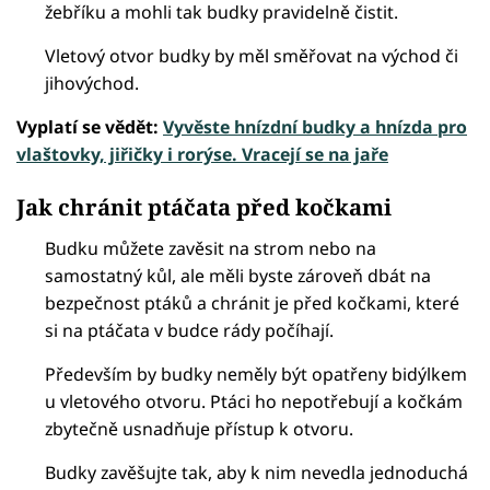
žebříku a mohli tak budky pravidelně čistit.
Vletový otvor budky by měl směřovat na východ či
jihovýchod.
Vyplatí se vědět:
Vyvěste hnízdní budky a hnízda pro
vlaštovky, jiřičky i rorýse. Vracejí se na jaře
Jak chránit ptáčata před kočkami
Budku můžete zavěsit na strom nebo na
samostatný kůl, ale měli byste zároveň dbát na
bezpečnost ptáků a chránit je před kočkami, které
si na ptáčata v budce rády počíhají.
Především by budky neměly být opatřeny bidýlkem
u vletového otvoru. Ptáci ho nepotřebují a kočkám
zbytečně usnadňuje přístup k otvoru.
Budky zavěšujte tak, aby k nim nevedla jednoduchá