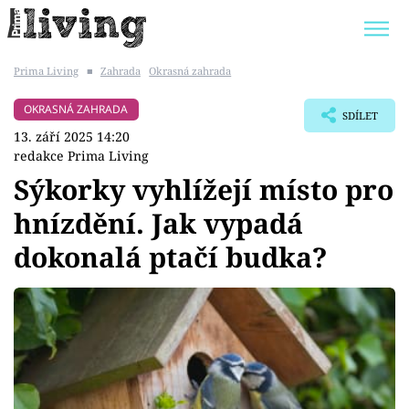
Prima Living
■
Zahrada
Okrasná zahrada
Trendy:
JAK UŠETŘIT
POKOJOVÉ KVĚTINY
OKRASNÁ ZAHRADA
SDÍLET
BYDLENÍ SLAVNÝCH
ZAHRADA
13. září 2025 14:20
redakce Prima Living
Sýkorky vyhlížejí místo pro
hnízdění. Jak vypadá
Témata
dokonalá ptačí budka?
Bydlení
Zahrada
Design