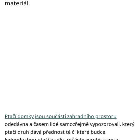
materiál.
Ptačí domky jsou součástí zahradního prostoru
odedávna a časem lidé samozřejmě vypozorovali, který
ptačí druh dává přednost té či které budce.
Jednoduchou ptačí budku můžete vyrobit sami z