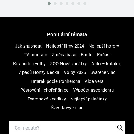
Populární témata
Jak zhubnout
Nejlepší filmy 2024
Nejlepší horory
TV program
Změna času
Partie
Počasí
Kdy budou volby
ZOO Nové začátky
Auto – katalog
7 pádů Honzy Dědka
Volby 2025
Svařené víno
Tatarák podle Pohlreicha
Aloe vera
Pěstování lichořeřišnice
Výpočet ascendentu
Tvarohové knedlíky
Nejlepší palačinky
Švestkový koláč