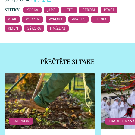
ŠTÍTKY
KOČKA
JARO
LÉTO
STROM
PTÁCI
PTÁK
PODZIM
VÝROBA
VRABEC
BUDKA
KMEN
SÝKORA
HNÍZDNÍ
PŘEČTĚTE SI TAKÉ
ZAHRADA
TRADICE A SVÁ