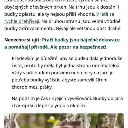
obyčejných dřevěných prken. Na trhu jsou k dostání i
budky z plastu, ale ty nejsou příliš vhodné.
V létě se
rychle přehřívají
. Na druhou stranu jsou velmi vhodné
budky z dřevocementu. Bývají ale většinou dost drahé.
Nenechte si ujít:
Ptačí budky jsou báječné dekorace
a pomáhají přírodě. Ale pozor na bezpečnost!
Především je důležité, aby se budka dala jednoduše
čistit, proto by měla být jedna strana odnímatelná.
Vždy s příchodem podzimu nebo brzy na jaře je
potřeba budky vyčistit, abyste zamezili šíření
chorob mezi ptáky.
Na podzim je čas i k jejich vyvěšování. Budky do jara
i tzv. oprší a lépe splynou s okolím.