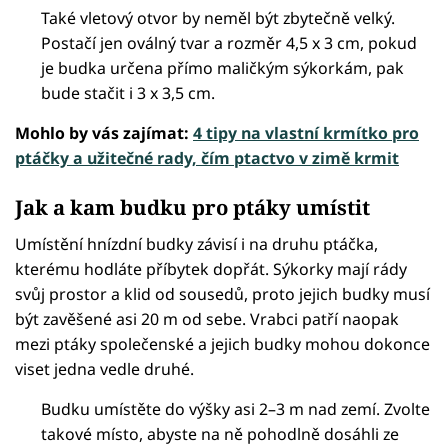
Také vletový otvor by neměl být zbytečně velký.
Postačí jen oválný tvar a rozměr 4,5 x 3 cm, pokud
je budka určena přímo maličkým sýkorkám, pak
bude stačit i 3 x 3,5 cm.
Mohlo by vás zajímat:
4 tipy na vlastní krmítko pro
ptáčky a užitečné rady, čím ptactvo v zimě krmit
Jak a kam budku pro ptáky umístit
Umístění hnízdní budky závisí i na druhu ptáčka,
kterému hodláte příbytek dopřát. Sýkorky mají rády
svůj prostor a klid od sousedů, proto jejich budky musí
být zavěšené asi 20 m od sebe. Vrabci patří naopak
mezi ptáky společenské a jejich budky mohou dokonce
viset jedna vedle druhé.
Budku umístěte do výšky asi 2–3 m nad zemí. Zvolte
takové místo, abyste na ně pohodlně dosáhli ze