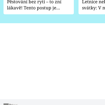
Pěstování bez rytí – to zní
Letnice ne
lákavě! Tento postup je
svátky: V n
vhodný jen pro některé
pondělí z
zahrady