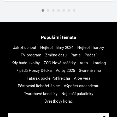
Populární témata
Jak zhubnout
Nejlepší filmy 2024
Nejlepší horory
TV program
Změna času
Partie
Počasí
Kdy budou volby
ZOO Nové začátky
Auto – katalog
7 pádů Honzy Dědka
Volby 2025
Svařené víno
Tatarák podle Pohlreicha
Aloe vera
Pěstování lichořeřišnice
Výpočet ascendentu
Tvarohové knedlíky
Nejlepší palačinky
Švestkový koláč