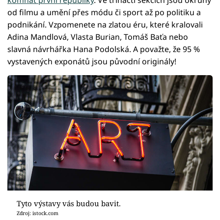
komnat první republiky
. Ve třinácti sekcích jsou okruhy
od filmu a umění přes módu či sport až po politiku a
podnikání. Vzpomenete na zlatou éru, které kralovali
Adina Mandlová, Vlasta Burian, Tomáš Baťa nebo
slavná návrhářka Hana Podolská. A považte, že 95 %
vystavených exponátů jsou původní originály!
Tyto výstavy vás budou bavit.
Zdroj: istock.com