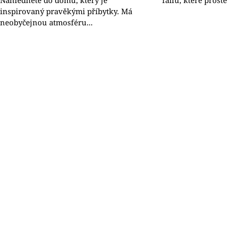
Nahlédněte do domu, který je
failů, které prost
inspirovaný pravěkými příbytky. Má
neobyčejnou atmosféru...