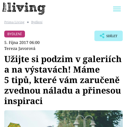
Prima Living
■
Bydlení
Trendy:
JAK UŠETŘIT
POKOJOVÉ KVĚTINY
BYDLENÍ
SDÍLET
BYDLENÍ SLAVNÝCH
ZAHRADA
5. října 2017 06:00
Tereza Javorová
Užijte si podzim v galeriích
a na výstavách! Máme
Témata
5 tipů, které vám zaručeně
Bydlení
zvednou náladu a přinesou
inspiraci
Zahrada
Design