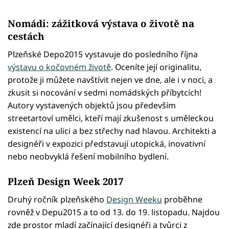
Nomádi: zážitková výstava o životě na
cestách
Plzeňské Depo2015 vystavuje do posledního října
výstavu o kočovném životě
. Oceníte její originalitu,
protože ji můžete navštívit nejen ve dne, ale i v noci, a
zkusit si nocování v sedmi nomádských příbytcích!
Autory vystavených objektů jsou především
streetartoví umělci, kteří mají zkušenost s uměleckou
existencí na ulici a bez střechy nad hlavou. Architekti a
designéři v expozici představují utopická, inovativní
nebo neobvyklá řešení mobilního bydlení.
Plzeň Design Week 2017
Druhý ročník plzeňského
Design Weeku
proběhne
rovněž v Depu2015 a to od 13. do 19. listopadu. Najdou
zde prostor mladí začínající designéři a tvůrci z