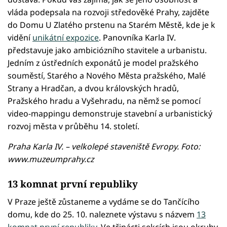
vláda podepsala na rozvoji středověké Prahy, zajděte
do Domu U Zlatého prstenu na Starém Městě, kde je k
vidění
unikátní expozice
. Panovníka Karla IV.
představuje jako ambiciózního stavitele a urbanistu.
Jedním z ústředních exponátů je model pražského
souměstí, Starého a Nového Města pražského, Malé
Strany a Hradčan, a dvou královských hradů,
Pražského hradu a Vyšehradu, na němž se pomocí
video-mappingu demonstruje stavební a urbanistický
rozvoj města v průběhu 14. století.
Praha Karla IV. – velkolepé staveniště Evropy. Foto:
www.muzeumprahy.cz
13 komnat první republiky
V Praze ještě zůstaneme a vydáme se do Tančícího
domu, kde do 25. 10. naleznete výstavu s názvem
13