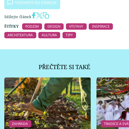
VSTOUPIT DO DISKUZE
Sdílejte článek
ŠTÍTKY
PODZIM
DESIGN
VÝSTAVY
INSPIRACE
ARCHITEKTURA
KULTURA
TIPY
PŘEČTĚTE SI TAKÉ
ZAHRADA
TRADICE A SVÁ