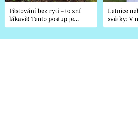
Pěstování bez rytí – to zní
Letnice ne
lákavě! Tento postup je
svátky: V n
vhodný jen pro některé
pondělí z
zahrady