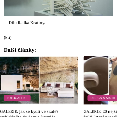
Dílo Radka Kratiny.
(ku)
Další články:
FOTOGALERIE
DESIGN A ARCHI
GALERIE: Jak se bydlí ve skále?
GALERIE: 20 nejš