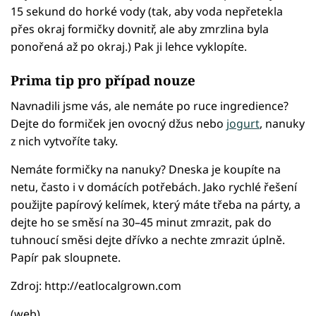
15 sekund do horké vody (tak, aby voda nepřetekla
přes okraj formičky dovnitř, ale aby zmrzlina byla
ponořená až po okraj.) Pak ji lehce vyklopíte.
Prima tip pro případ nouze
Navnadili jsme vás, ale nemáte po ruce ingredience?
Dejte do formiček jen ovocný džus nebo
jogurt
, nanuky
z nich vytvoříte taky.
Nemáte formičky na nanuky? Dneska je koupíte na
netu, často i v domácích potřebách. Jako rychlé řešení
použijte papírový kelímek, který máte třeba na párty, a
dejte ho se směsí na 30–45 minut zmrazit, pak do
tuhnoucí směsi dejte dřívko a nechte zmrazit úplně.
Papír pak sloupnete.
Zdroj: http://eatlocalgrown.com
(web)