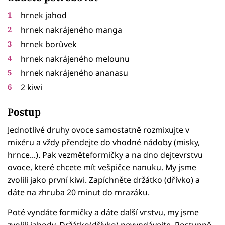
hrnek jahod
hrnek nakrájeného manga
hrnek borůvek
hrnek nakrájeného melounu
hrnek nakrájeného ananasu
2 kiwi
Postup
Jednotlivé druhy ovoce samostatně rozmixujte v
mixéru a vždy přendejte do vhodné nádoby (misky,
hrnce...). Pak vezměteformičky a na dno dejtevrstvu
ovoce, které chcete mít vešpičce nanuku. My jsme
zvolili jako první kiwi. Zapíchněte držátko (dřívko) a
dáte na zhruba 20 minut do mrazáku.
Poté vyndáte formičky a dáte další vrstvu, my jsme
zvolili jahody. Držátko(dřívko) nevyndávejte. Postupně