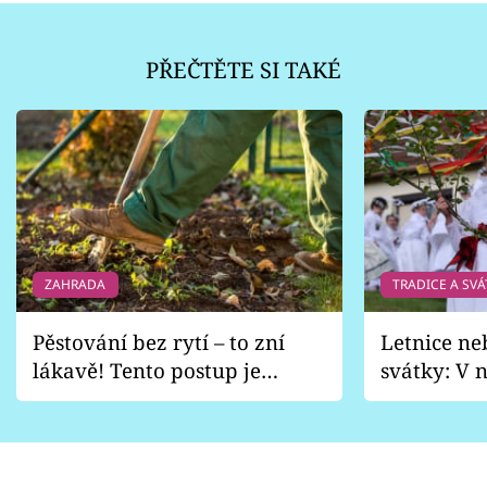
PŘEČTĚTE SI TAKÉ
ZAHRADA
TRADICE A SVÁ
Pěstování bez rytí – to zní
Letnice ne
lákavě! Tento postup je
svátky: V n
vhodný jen pro některé
pondělí z
zahrady