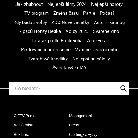
Jak zhubnout
Nejlepší filmy 2024
Nejlepší horory
TV program
Změna času
Partie
Počasí
Kdy budou volby
ZOO Nové začátky
Auto – katalog
7 pádů Honzy Dědka
Volby 2025
Svařené víno
Tatarák podle Pohlreicha
Aloe vera
Pěstování lichořeřišnice
Výpočet ascendentu
Tvarohové knedlíky
Nejlepší palačinky
Švestkový koláč
O FTV Prima
Management
Volná místa
Press
Reklama
Castingy a výzvy