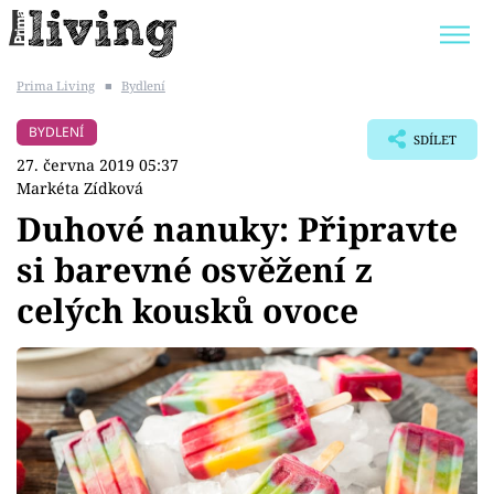
Prima Living
■
Bydlení
Trendy:
JAK UŠETŘIT
POKOJOVÉ KVĚTINY
BYDLENÍ
SDÍLET
BYDLENÍ SLAVNÝCH
ZAHRADA
27. června 2019 05:37
Markéta Zídková
Duhové nanuky: Připravte
si barevné osvěžení z
Témata
celých kousků ovoce
Bydlení
Zahrada
Design