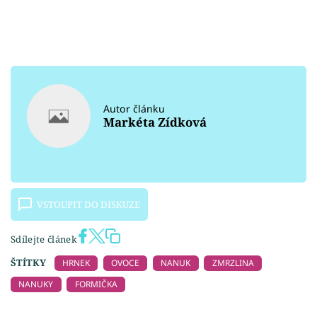
Autor článku
Markéta Zídková
VSTOUPIT DO DISKUZE
Sdílejte článek
ŠTÍTKY
HRNEK
OVOCE
NANUK
ZMRZLINA
NANUKY
FORMIČKA