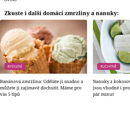
Zkuste i další domácí zmrzliny a nanuky:
BYDLENÍ
KUCHYNĚ
Banánová zmrzlina: Uděláte ji snadno a
Nanuky z kokosov
můžete ji zajímavě dochutit. Máme pro
jsou vhodné i pro
vás 5 tipů
pár minut