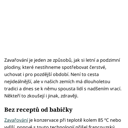
Zavařování je jeden ze způsobů, jak si letní a podzimní
plodiny, které nestihneme spotřebovat čerstvé,
uchovat i pro pozdější období. Není to cesta
nejideálnější, ale v našich zemích má dlouholetou
tradici a dnes se k němu spousta lidí s nadšením vrací.
Někteří to zkoušejí i jinak, zdravěji.
Bez receptů od babičky
Zavařování
je konzervace při teplotě kolem 85 ºC nebo
vyšší, poprvé s touto technologií přišel francouzský