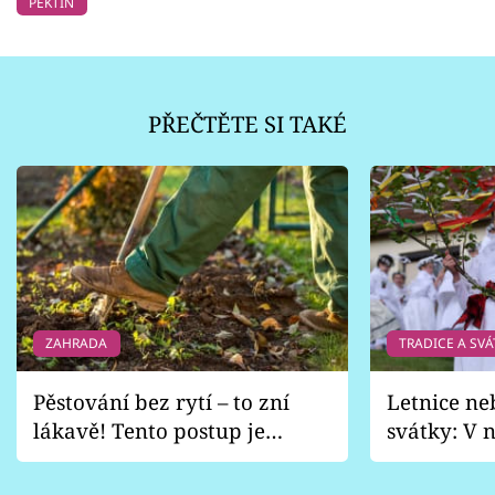
PEKTIN
PŘEČTĚTE SI TAKÉ
ZAHRADA
TRADICE A SVÁ
Pěstování bez rytí – to zní
Letnice ne
lákavě! Tento postup je
svátky: V n
vhodný jen pro některé
pondělí z
zahrady