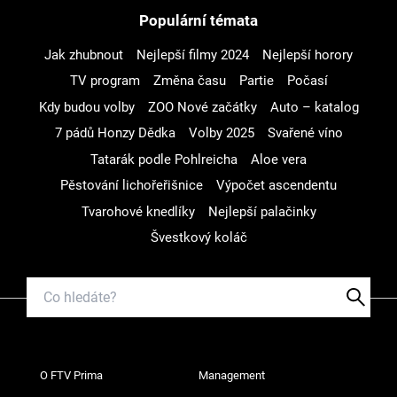
Populární témata
Jak zhubnout
Nejlepší filmy 2024
Nejlepší horory
TV program
Změna času
Partie
Počasí
Kdy budou volby
ZOO Nové začátky
Auto – katalog
7 pádů Honzy Dědka
Volby 2025
Svařené víno
Tatarák podle Pohlreicha
Aloe vera
Pěstování lichořeřišnice
Výpočet ascendentu
Tvarohové knedlíky
Nejlepší palačinky
Švestkový koláč
O FTV Prima
Management