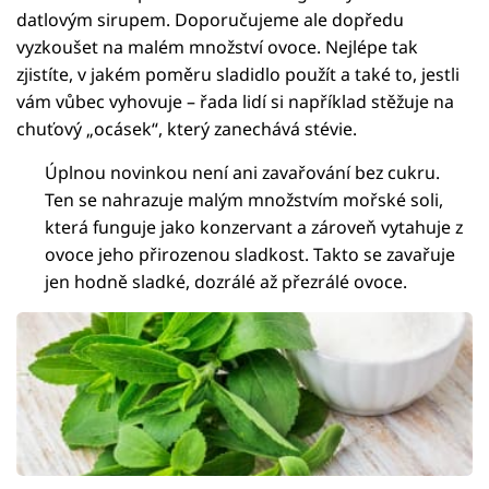
datlovým sirupem. Doporučujeme ale dopředu
vyzkoušet na malém množství ovoce. Nejlépe tak
zjistíte, v jakém poměru sladidlo použít a také to, jestli
vám vůbec vyhovuje – řada lidí si například stěžuje na
chuťový „ocásek“, který zanechává stévie.
Úplnou novinkou není ani zavařování bez cukru.
Ten se nahrazuje malým množstvím mořské soli,
která funguje jako konzervant a zároveň vytahuje z
ovoce jeho přirozenou sladkost. Takto se zavařuje
jen hodně sladké, dozrálé až přezrálé ovoce.