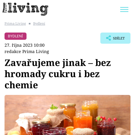
Prima Living
■
Bydlení
Trendy:
JAK UŠETŘIT
POKOJOVÉ KVĚTINY
BYDLENÍ
SDÍLET
BYDLENÍ SLAVNÝCH
ZAHRADA
27. října 2023 10:00
redakce Prima Living
Zavařujeme jinak – bez
hromady cukru i bez
Témata
chemie
Bydlení
Zahrada
Design