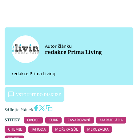
Autor článku
redakce Prima Living
redakce Prima Living
VSTOUPIT DO DISKUZE
Sdílejte článek
ŠTÍTKY
OVOCE
CUKR
ZAVAŘOVÁNÍ
MARMELÁDA
CHEMIE
JAHODA
MOŘSKÁ SŮL
MERUZALKA