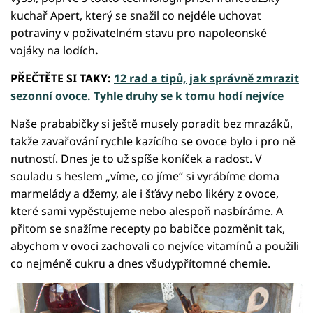
kuchař Apert, který se snažil co nejdéle uchovat
potraviny v poživatelném stavu pro napoleonské
vojáky na lodích
.
PŘEČTĚTE SI TAKY:
12 rad a tipů, jak správně zmrazit
sezonní ovoce. Tyhle druhy se k tomu hodí nejvíce
Naše prababičky si ještě musely poradit bez mrazáků,
takže zavařování rychle kazícího se ovoce bylo i pro ně
nutností. Dnes je to už spíše koníček a radost. V
souladu s heslem „víme, co jíme“ si vyrábíme doma
marmelády a džemy, ale i šťávy nebo likéry z ovoce,
které sami vypěstujeme nebo alespoň nasbíráme. A
přitom se snažíme recepty po babičce pozměnit tak,
abychom v ovoci zachovali co nejvíce vitamínů a použili
co nejméně cukru a dnes všudypřítomné chemie.