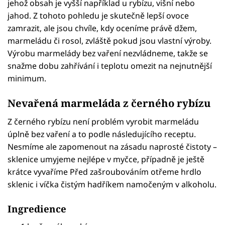
jehož obsah je vyšší například u rybízu, višní nebo
jahod. Z tohoto pohledu je skutečně lepší ovoce
zamrazit, ale jsou chvíle, kdy oceníme právě džem,
marmeládu či rosol, zvláště pokud jsou vlastní výroby.
Výrobu marmelády bez vaření nezvládneme, takže se
snažme dobu zahřívání i teplotu omezit na nejnutnější
minimum.
Nevařená marmeláda z černého rybízu
Z černého rybízu není problém vyrobit marmeládu
úplně bez vaření a to podle následujícího receptu.
Nesmíme ale zapomenout na zásadu naprosté čistoty –
sklenice umyjeme nejlépe v myčce, případně je ještě
krátce vyvaříme Před zašroubováním otřeme hrdlo
sklenic i víčka čistým hadříkem namočeným v alkoholu.
Ingredience