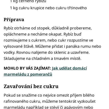
1 kg černého rybízu
1 kg cukru krupice nebo cukru třtinového
Příprava
Rybíz otrháme od stopek, důkladně probereme,
opláchneme a necháme okapat. Rybíz buď
rozmixujeme s cukrem, nebo cukr rozpustíme ve
vylisované šťávě. Můžeme přidat i panáka rumu nebo
vodky. Rovnou nalijeme do sklenic a uzavřeme.
Skladujeme na chladném a tmavém místě.
MOHLO BY VÁS ZAJÍMAT:
Jak udělat domácí
marmeládu z pomerančů
Zavařování bez cukru
Pokud se snažíme co nejvíce omezit příjem bílého
rafinovaného cukru, můžeme tentokrát vyzkoušet
marmeládu například se stévií či agávovým nebo