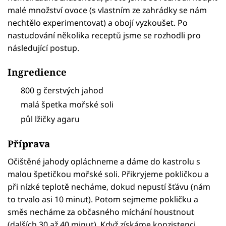
malé množství ovoce (s vlastním ze zahrádky se nám
nechtělo experimentovat) a obojí vyzkoušet. Po
nastudování několika receptů jsme se rozhodli pro
následující postup.
Ingredience
800 g čerstvých jahod
malá špetka mořské soli
půl lžičky agaru
Příprava
Očištěné jahody opláchneme a dáme do kastrolu s
malou špetičkou mořské soli. Přikryjeme pokličkou a
při nízké teplotě necháme, dokud nepustí šťávu (nám
to trvalo asi 10 minut). Potom sejmeme pokličku a
směs necháme za občasného míchání houstnout
(dalších 30 až 40 minut). Když získáme konzistenci,