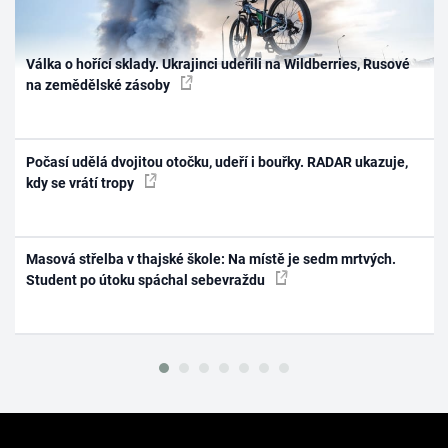
Válka o hořící sklady. Ukrajinci udeřili na Wildberries, Rusové
na zemědělské zásoby
Počasí udělá dvojitou otočku, udeří i bouřky. RADAR ukazuje,
kdy se vrátí tropy
Masová střelba v thajské škole: Na místě je sedm mrtvých.
Student po útoku spáchal sebevraždu