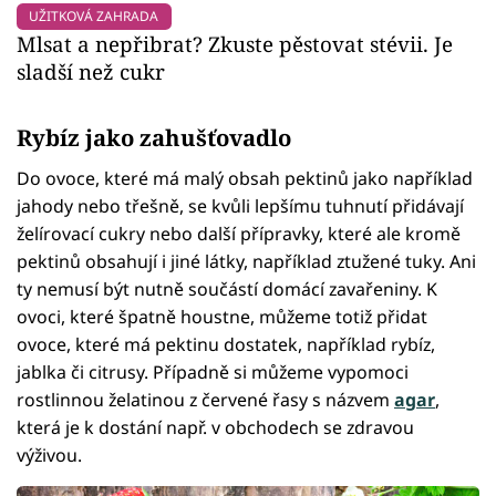
UŽITKOVÁ ZAHRADA
Mlsat a nepřibrat? Zkuste pěstovat stévii. Je
sladší než cukr
Rybíz jako zahušťovadlo
Do ovoce, které má malý obsah pektinů jako například
jahody nebo třešně, se kvůli lepšímu tuhnutí přidávají
želírovací cukry nebo další přípravky, které ale kromě
pektinů obsahují i jiné látky, například ztužené tuky. Ani
ty nemusí být nutně součástí domácí zavařeniny. K
ovoci, které špatně houstne, můžeme totiž přidat
ovoce, které má pektinu dostatek, například rybíz,
jablka či citrusy. Případně si můžeme vypomoci
rostlinnou želatinou z červené řasy s názvem
agar
,
která je k dostání např. v obchodech se zdravou
výživou.