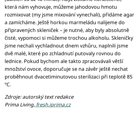
která nám vyhovuje, můžeme jahodovou hmotu
rozmixovat (my jsme mixování vynechali), přidáme agar
a zamícháme. Ještě horkou marmeládu nalijeme do
připravených skleniček – je nutné, aby byly absolutně
čisté, vypomoci si můžeme trochou alkoholu. Skleničky
jsme nechali vychladnout dnem vzhůru, naplnili jsme
dvě malé, které po zchladnutí putovaly rovnou do
lednice. Pokud bychom ale takto zpracovávali větší
množství ovoce, doporučuje se na závěr ještě nechat
proběhnout dvacetiminutovou sterilizaci při teplotě 85
ºC.
Zdroje: autorský text redakce
Prima Living,
fresh.iprima.cz