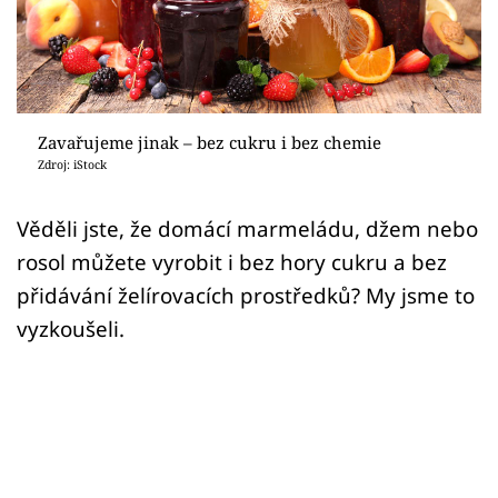
Sledujte prima+
Přihlášení
Zavařujeme jinak – bez cukru i bez chemie
Sledujte nás
Zdroj: iStock
Věděli jste, že domácí marmeládu, džem nebo
rosol můžete vyrobit i bez hory cukru a bez
přidávání želírovacích prostředků? My jsme to
vyzkoušeli.