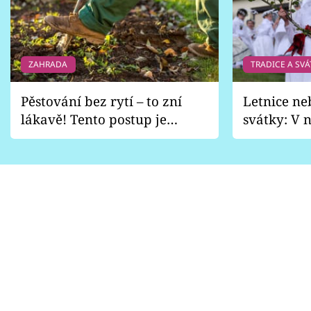
ZAHRADA
TRADICE A SVÁ
Pěstování bez rytí – to zní
Letnice ne
lákavě! Tento postup je
svátky: V n
vhodný jen pro některé
pondělí z
zahrady