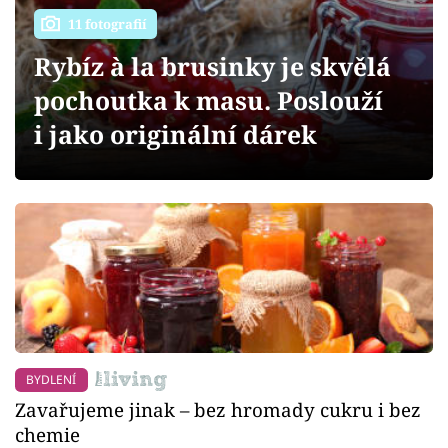
Sledujte prima+
11 fotografií
Rybíz à la brusinky je skvělá
Přihlášení
pochoutka k masu. Poslouží
i jako originální dárek
Sledujte nás
BYDLENÍ
Zavařujeme jinak – bez hromady cukru i bez
chemie