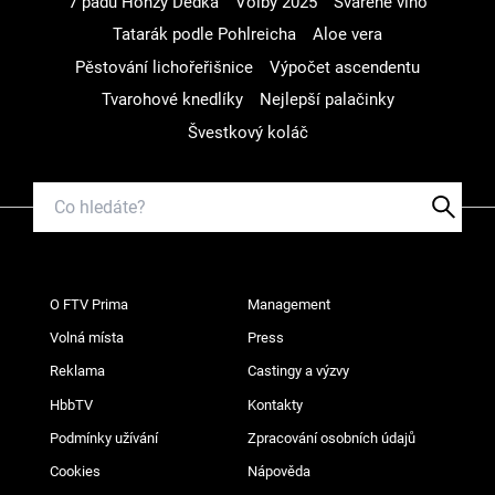
7 pádů Honzy Dědka
Volby 2025
Svařené víno
Tatarák podle Pohlreicha
Aloe vera
Pěstování lichořeřišnice
Výpočet ascendentu
Tvarohové knedlíky
Nejlepší palačinky
Švestkový koláč
O FTV Prima
Management
Volná místa
Press
Reklama
Castingy a výzvy
HbbTV
Kontakty
Podmínky užívání
Zpracování osobních údajů
Cookies
Nápověda