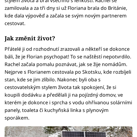
stylem života a bral všechno s lehkostí. Rachel se
zamilovala a za tři dny si už Floriana brala do Británie,
kde dala výpověď a začala se svým novým partnerem
cestovat.
Jak změnit život?
Přátelé ji od rozhodnutí zrazovali a někteří se dokonce
báli, že je Florian psychopat! To se naštěstí nepotvrdilo.
Rachel začala pomalu poznávat, jak se žije nomádům.
Nejprve s Florianem cestovala po Skotsku, kde rozbíjeli
stan, kde se jim zlíbilo. Nakonec byli oba s
cestovatelským stylem života tak spokojení, že si
koupili dodávku a předělali ji na pojízdný domov, ve
kterém je dokonce i sprcha s vodu ohřívanou solárními
panely, toaleta či kuchyňská linka s plynovým
sporákem.