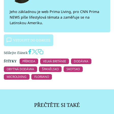
Jeho základnou je web Prima Living, pro CNN Prima
NEWS píše lifestylová témata a zaměřuje se na
Latinskou Ameriku.
VSTOUPIT DO DISKUZE
Sdílejte článek
ŠTÍTKY
PŘÍRODA
VELKÁ BRITÁNIE
DODÁVKA
OBYTNÁ DODÁVKA
ŠPANĚLSKO
SKOTSKO
MICROLIVING
FLORIANO
PŘEČTĚTE SI TAKÉ