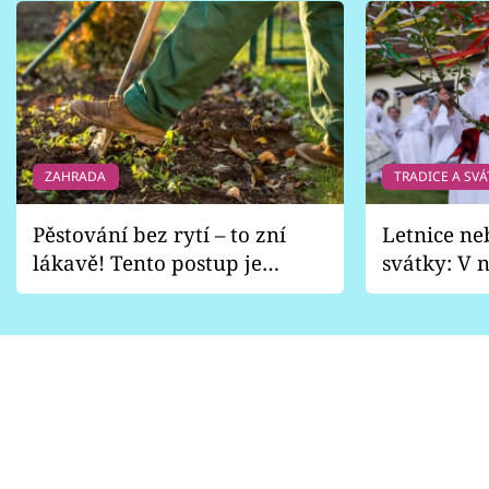
ZAHRADA
TRADICE A SVÁ
Pěstování bez rytí – to zní
Letnice ne
lákavě! Tento postup je
svátky: V n
vhodný jen pro některé
pondělí z
zahrady