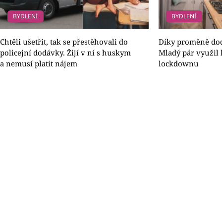
BYDLENÍ
BYDLENÍ
Chtěli ušetřit, tak se přestěhovali do
Díky proměně do
policejní dodávky. Žijí v ní s huskym
Mladý pár využil
a nemusí platit nájem
lockdownu