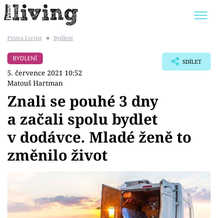
Prima Living
■
Bydlení
Trendy:
JAK UŠETŘIT
POKOJOVÉ KVĚTINY
BYDLENÍ
SDÍLET
BYDLENÍ SLAVNÝCH
ZAHRADA
5. července 2021 10:52
Matouš Hartman
Znali se pouhé 3 dny
a začali spolu bydlet
Témata
v dodávce. Mladé ženě to
Bydlení
změnilo život
Zahrada
Design