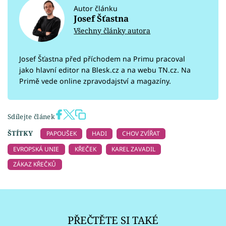
Autor článku
Josef Šťastna
Všechny články autora
Josef Šťastna před příchodem na Primu pracoval
jako hlavní editor na Blesk.cz a na webu TN.cz. Na
Primě vede online zpravodajství a magazíny.
Sdílejte článek
ŠTÍTKY
PAPOUŠEK
HADI
CHOV ZVÍŘAT
EVROPSKÁ UNIE
KŘEČEK
KAREL ZAVADIL
ZÁKAZ KŘEČKŮ
PŘEČTĚTE SI TAKÉ