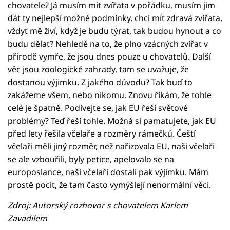
chovatele? Já musím mít zvířata v pořádku, musím jim
dát ty nejlepší možné podmínky, chci mít zdravá zvířata,
vždyť mě živí, když je budu týrat, tak budou hynout a co
budu dělat? Nehledě na to, že plno vzácných zvířat v
přírodě vymře, že jsou dnes pouze u chovatelů. Další
věc jsou zoologické zahrady, tam se uvažuje, že
dostanou výjimku. Z jakého důvodu? Tak buď to
zakážeme všem, nebo nikomu. Znovu říkám, že tohle
celé je špatně. Podívejte se, jak EU řeší světové
problémy? Teď řeší tohle. Možná si pamatujete, jak EU
před lety řešila včelaře a rozměry rámečků. Čeští
včelaři měli jiný rozměr, než nařizovala EU, naši včelaři
se ale vzbouřili, byly petice, apelovalo se na
europoslance, naši včelaři dostali pak výjimku. Mám
prostě pocit, že tam často vymýšlejí nenormální věci.
Zdroj: Autorský rozhovor s chovatelem Karlem
Zavadilem