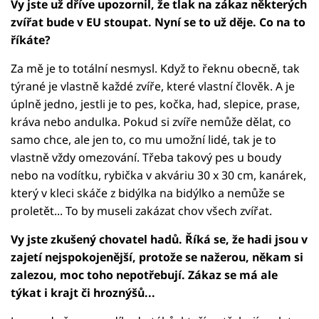
Vy jste už dříve upozornil, že tlak na zákaz některých
zvířat bude v EU stoupat. Nyní se to už děje. Co na to
říkáte?
Za mě je to totální nesmysl. Když to řeknu obecně, tak
týrané je vlastně každé zvíře, které vlastní člověk. A je
úplně jedno, jestli je to pes, kočka, had, slepice, prase,
kráva nebo andulka. Pokud si zvíře nemůže dělat, co
samo chce, ale jen to, co mu umožní lidé, tak je to
vlastně vždy omezování. Třeba takový pes u boudy
nebo na vodítku, rybička v akváriu 30 x 30 cm, kanárek,
který v kleci skáče z bidýlka na bidýlko a nemůže se
proletět... To by museli zakázat chov všech zvířat.
Vy jste zkušený chovatel hadů. Říká se, že hadi jsou v
zajetí nejspokojenější, protože se nažerou, někam si
zalezou, moc toho nepotřebují. Zákaz se má ale
týkat i krajt či hroznýšů...