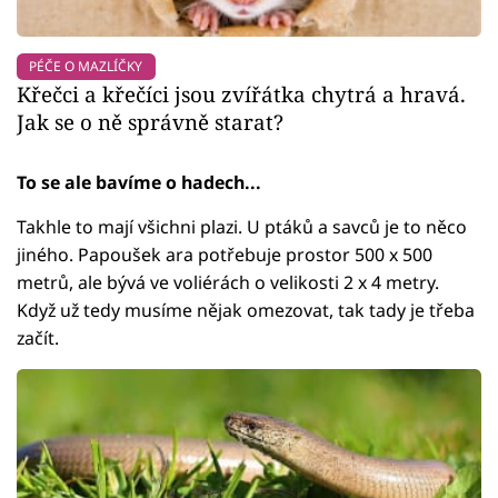
PÉČE O MAZLÍČKY
Křečci a křečíci jsou zvířátka chytrá a hravá.
Jak se o ně správně starat?
To se ale bavíme o hadech...
Takhle to mají všichni plazi. U ptáků a savců je to něco
jiného. Papoušek ara potřebuje prostor 500 x 500
metrů, ale bývá ve voliérách o velikosti 2 x 4 metry.
Když už tedy musíme nějak omezovat, tak tady je třeba
začít.