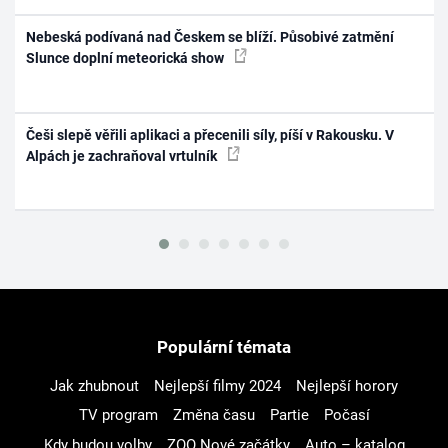
Nebeská podívaná nad Českem se blíží. Působivé zatmění
Slunce doplní meteorická show
Češi slepě věřili aplikaci a přecenili síly, píší v Rakousku. V
Alpách je zachraňoval vrtulník
Populární témata
Jak zhubnout
Nejlepší filmy 2024
Nejlepší horory
TV program
Změna času
Partie
Počasí
Kdy budou volby
ZOO Nové začátky
Auto – katalog