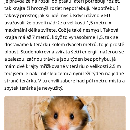
Je pravda že na rozdíl od ptáků, kteří potřebují rozlet,
tak krajta či hroznýš rozlet nepotřebují. Nepotřebují
takový prostor, jak si lidé myslí. Kdysi dávno v EU
uvažovali, že povolí nádrže o velikosti 1,5 metru x
maximální délka zvířete. Což je také nesmysl. Taková
krajta má až 7 metrů, když to vynásobíme 1,5, tak se
dostáváme k terárku kolem dvaceti metrů, to je prostě
blbost. Studenokrevná zvířata šetří energií, nažerou se
a zalezou, začnou trávit a jsou týden bez pohybu. Já
mám dvě krajty mřížkované v teráriu o velikosti 2,5 m
teď jsem je nakrmil slepicemi a nyní leží týden na jedné
straně terárka. V tu chvíli zabere had půl metru místa a
zbytek terárka je nevyužitý.