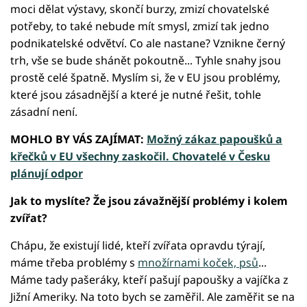
moci dělat výstavy, skončí burzy, zmizí chovatelské
potřeby, to také nebude mít smysl, zmizí tak jedno
podnikatelské odvětví. Co ale nastane? Vznikne černý
trh, vše se bude shánět pokoutně... Tyhle snahy jsou
prostě celé špatně. Myslím si, že v EU jsou problémy,
které jsou zásadnější a které je nutné řešit, tohle
zásadní není.
MOHLO BY VÁS ZAJÍMAT:
Možný zákaz papoušků a
křečků v EU všechny zaskočil. Chovatelé v Česku
plánují odpor
Jak to myslíte? Že jsou závažnější problémy i kolem
zvířat?
Chápu, že existují lidé, kteří zvířata opravdu týrají,
máme třeba problémy s
množírnami koček, psů
...
Máme tady pašeráky, kteří pašují papoušky a vajíčka z
Jižní Ameriky. Na toto bych se zaměřil. Ale zaměřit se na