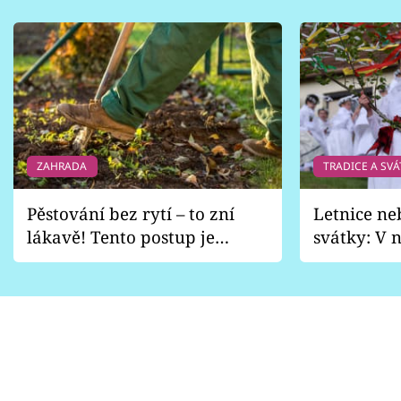
ZAHRADA
TRADICE A SVÁ
Pěstování bez rytí – to zní
Letnice ne
lákavě! Tento postup je
svátky: V n
vhodný jen pro některé
pondělí z
zahrady