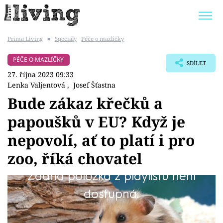
Prima Living
■
Speciály
Péče o mazlíčky
Trendy:
JAK UŠETŘIT
POKOJOVÉ KVĚTINY
PÉČE O MAZLÍČKY
SDÍLET
BYDLENÍ SLAVNÝCH
ZAHRADA
27. října 2023 09:33
Lenka Valjentová
,
Josef Šťastna
Bude zákaz křečků a
papoušků v EU? Když je
Témata
nepovolí, ať to platí i pro
Bydlení
zoo, říká chovatel
Žádná položka z playlistu není
Zahrada
Chovatele drobných i exotických zvířat čekají
dostupná.
Design
velké změny. EU nechala vypracovat studii a
do budoucna plánuje omezení počtu druhů,