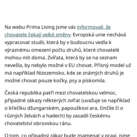
Na webu Prima Living jsme vás
informovali, že
chovatele čekají velké změny
. Evropská unie nechává
vypracovat studii, která by v budoucnu vedla k
výraznému omezení počtu druhů, které chovatelé
mohou mít doma. Zvířata, která by se na seznam
nevešla, by nebylo možné v EU chovat. Přísný model už
má například Nizozemsko, kde ze známých druhů je
možné chovat pouze kočky, psy a pískomila.
Česká republika patří mezi chovatelskou velmoc,
případné zákazy některých zvířat (uvažuje se například
o křečíku džungarském, papouškovi ara, činčile či o
různých želvách a hadech) by zasadil českému
chovatelství obrovskou ránu.
O tom, co případný zákaz bude znamenat v praxi, jsme