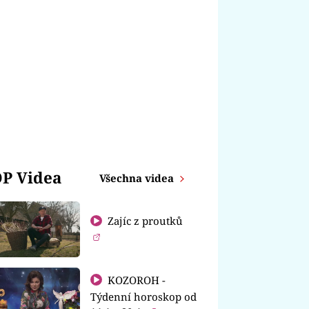
P Videa
Všechna videa
Zajíc z proutků
KOZOROH -
Týdenní horoskop od