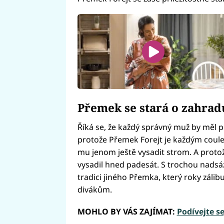
Přemek se stará o zahrad
Říká se, že každý správný muž by měl p
protože Přemek Forejt je každým coule
mu jenom ještě vysadit strom. A protože
vysadil hned padesát. S trochou nadsázk
tradici jiného Přemka, který roky zálibu
divákům.
MOHLO BY VÁS ZAJÍMAT:
Podívejte se