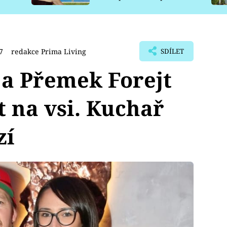
pro psy
7
redakce Prima Living
SDÍLET
a Přemek Forejt
ot na vsi. Kuchař
zí