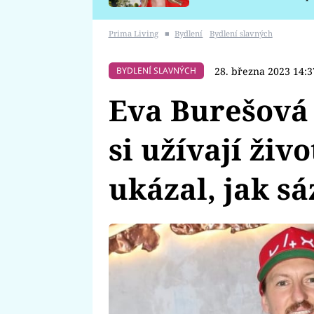
požáru
Prima Living
■
Bydlení
Bydlení slavných
28. března 2023 14:3
BYDLENÍ SLAVNÝCH
Eva Burešová 
si užívají živ
ukázal, jak sá