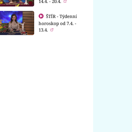
14.4. - 20.4.
ŠTÍR - Týdenní
horoskop od 7.4. -
13.4.