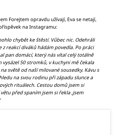
led to fetch
em Forejtem opravdu užívají, Eva se netají,
í příspěvek na Instagramu:
ohlo chybět ke štěstí. Vůbec nic. Odehráli
e z reakcí diváků hádám povedla. Po práci
 pan domácí, který nás vítal celý totálně
m vysázel 50 stromků, v kuchyni mě čekala
 na světě od naší milované sousedky. Kávu s
hledu na svou rodinu při západu slunce a
unových rituálech. Cestou domů jsem si
 větu před spaním jsem si řekla ‚jsem
“