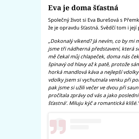
Eva je doma šťastná
Fai
Společný život si Eva Burešová s Přemk
že je opravdu šťastná. Svědčí tom i jej
„Dokonalý víkend? Já nevím, co by mi m
jsme tři nádherná představení, která s
mě čekal můj chlapeček, doma nás čekal
špinavý od hlavy až k patě, protože sá
horká mandlová káva a nejlepší vdolky
vdolky jsem si vychutnala venku při po
pak jsme si užili večer ve dvou při sa
pročítala zprávy od vás a jako poslední
šťastná‘. Miluju kýč a romantická klišé.