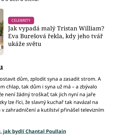
CELEBRITY
Jak vypadá malý Tristan William?
Eva Burešová řekla, kdy jeho tvář
ukáže světu
u
ostavit dům, zplodit syna a zasadit strom. A
m chlap, tak dům i syna už má – a zbývalo
 není žádný troškař, tak jich nyní na jaře
y lze říci, že slavný kuchař tak navázal na
 v zahradničení a kutilství přinášel televizním
, jak bydlí Chantal Poullain