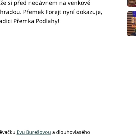
, že si před nedávnem na venkově
ahradou. Přemek Forejt nyní dokazuje,
adici Přemka Podlahy!
pěvačku
Evu Burešovou
a dlouhovlasého