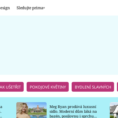
esign
Sledujte prima+
Design
TRENDY
JAK NA TO
PROMĚNY
NAŠE TIPY
JAK UŠETŘIT
POKOJOVÉ KVĚTINY
BYDLENÍ SLAVNÝCH
la
Meg Ryan prodává luxusní
.
sídlo. Moderní dům láká na
o
bazén, posilovnu i sprchu