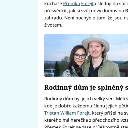
kuchaře
Přemka
Forejt
a sledují na soc
přesvědčit, jak si svůj nový domov na Be
zahradu. Není pochyb o tom, že jsou n
životem.
Rodinný dům je splněný 
Rodinný dům byl jejich velký sen. Měli š
kde je dobře každému členu jejich pětič
Tristan William Forejt
, který přišel na s
kterého má herečka z předchozího vz
Přemek Forejt se zase příležitostně star