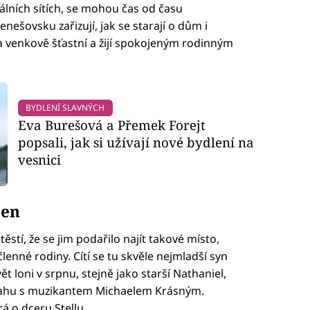
iálních sítích, se mohou čas od času
nešovsku zařizují, jak se starají o dům i
a venkově šťastní a žijí spokojeným rodinným
BYDLENÍ SLAVNÝCH
Eva Burešová a Přemek Forejt
popsali, jak si užívají nové bydlení na
vesnici
sen
těstí, že se jim podařilo najít takové místo,
lenné rodiny. Cítí se tu skvěle nejmladší syn
vět loni v srpnu, stejně jako starší Nathaniel,
tahu s muzikantem Michaelem Krásným.
á o dceru Stellu.