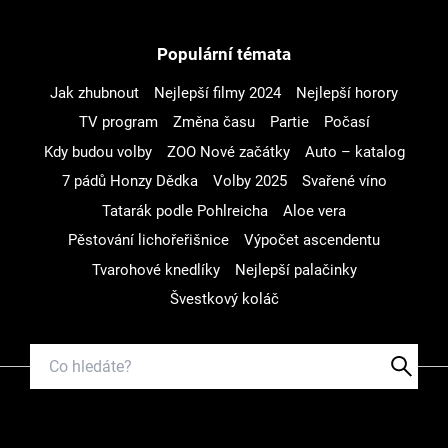
Populární témata
Jak zhubnout
Nejlepší filmy 2024
Nejlepší horory
TV program
Změna času
Partie
Počasí
Kdy budou volby
ZOO Nové začátky
Auto – katalog
7 pádů Honzy Dědka
Volby 2025
Svařené víno
Tatarák podle Pohlreicha
Aloe vera
Pěstování lichořeřišnice
Výpočet ascendentu
Tvarohové knedlíky
Nejlepší palačinky
Švestkový koláč