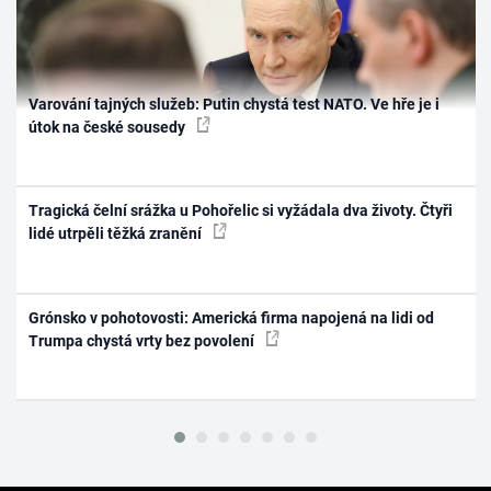
Varování tajných služeb: Putin chystá test NATO. Ve hře je i
útok na české sousedy
Tragická čelní srážka u Pohořelic si vyžádala dva životy. Čtyři
lidé utrpěli těžká zranění
Grónsko v pohotovosti: Americká firma napojená na lidi od
Trumpa chystá vrty bez povolení