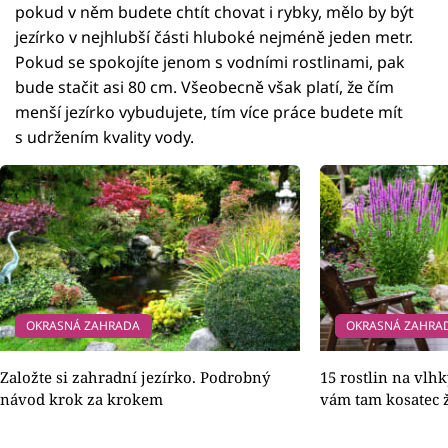
pokud v něm budete chtít chovat i rybky, mělo by být
jezírko v nejhlubší části hluboké nejméně jeden metr.
Pokud se spokojíte jenom s vodními rostlinami, pak
bude stačit asi 80 cm. Všeobecně však platí, že čím
menší jezírko vybudujete, tím více práce budete mít
s udržením kvality vody.
OKRASNÁ ZAHRADA
OKRASNÁ ZAHRA
Založte si zahradní jezírko. Podrobný
15 rostlin na vlhk
návod krok za krokem
vám tam kosatec ž