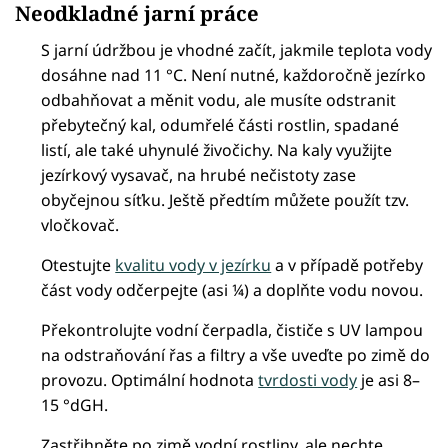
Neodkladné jarní práce
S jarní údržbou je vhodné začít, jakmile teplota vody
dosáhne nad 11 °C. Není nutné, každoročně jezírko
odbahňovat a měnit vodu, ale musíte odstranit
přebytečný kal, odumřelé části rostlin, spadané
listí, ale také uhynulé živočichy. Na kaly využijte
jezírkový vysavač, na hrubé nečistoty zase
obyčejnou síťku. Ještě předtím můžete použít tzv.
vločkovač.
Otestujte
kvalitu vody v jezírku
a v případě potřeby
část vody odčerpejte (asi ¼) a doplňte vodu novou.
Překontrolujte vodní čerpadla, čističe s UV lampou
na odstraňování řas a filtry a vše uveďte po zimě do
provozu. Optimální hodnota
tvrdosti vody
je asi 8–
15 °dGH.
Zastřihněte po zimě vodní rostliny, ale nechte