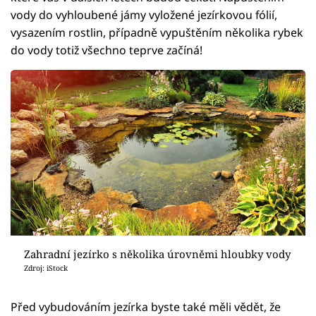
vody do vyhloubené jámy vyložené jezírkovou fólií,
vysazením rostlin, případně vypuštěním několika rybek
do vody totiž všechno teprve začíná!
Zahradní jezírko s několika úrovněmi hloubky vody
Zdroj: iStock
Před vybudováním jezírka byste také měli vědět, že