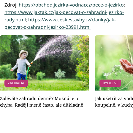
Zdroj:
https://obchod.jezirka-vodnar.cz/pece-o-jezirko
;
https://www.jaktak.cz/jak-pecovat-o-zahradni-jezirko-
rady.html
;
https://www.ceskestavby.cz/clanky/jak-
pecovat-o-zahradni-jezirko-23991.html
ZAHRADA
BYDLENÍ
Zaléváte zahradu denně? Možná je to
Jak ušetřit za vo
chyba. Raději méně často, ale důkladně
koupelně, v kuch