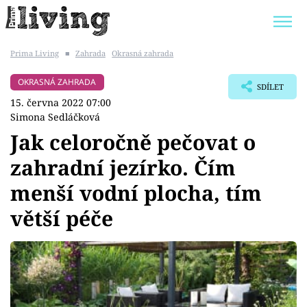
Prima Living
■
Zahrada
Okrasná zahrada
Trendy:
JAK UŠETŘIT
POKOJOVÉ KVĚTINY
OKRASNÁ ZAHRADA
SDÍLET
BYDLENÍ SLAVNÝCH
ZAHRADA
15. června 2022 07:00
Simona Sedláčková
Jak celoročně pečovat o
zahradní jezírko. Čím
Témata
menší vodní plocha, tím
Bydlení
větší péče
Zahrada
Design