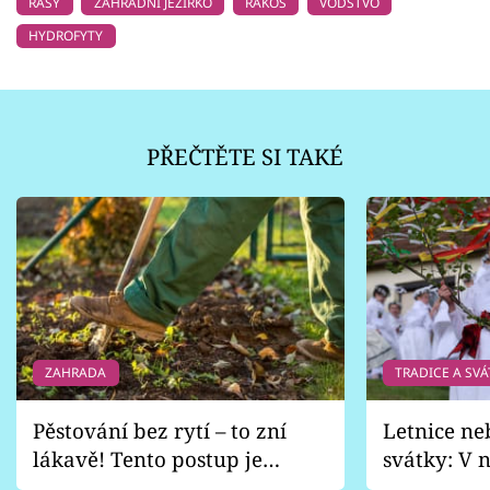
ŘASY
ZAHRADNÍ JEZÍRKO
RÁKOS
VODSTVO
HYDROFYTY
PŘEČTĚTE SI TAKÉ
ZAHRADA
TRADICE A SVÁ
Pěstování bez rytí – to zní
Letnice ne
lákavě! Tento postup je
svátky: V n
vhodný jen pro některé
pondělí z