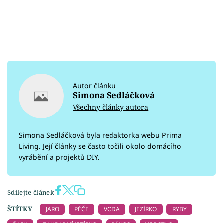
Autor článku
Simona Sedláčková
Všechny články autora
Simona Sedláčková byla redaktorka webu Prima
Living. Její články se často točili okolo domácího
vyrábění a projektů DIY.
Sdílejte článek
ŠTÍTKY
JARO
PÉČE
VODA
JEZÍRKO
RYBY