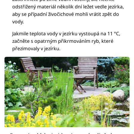
odstřižený materiál několik dní ležet vedle jezírka,
aby se případní živočichové mohli vrátit zpět do
vody.
Jakmile teplota vody v jezírku vystoupá na 11 °C,
začněte s opatrným přikrmováním ryb, které
přezimovaly v jezírku.