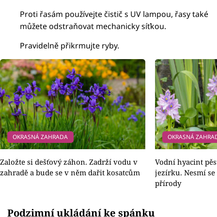
Proti řasám používejte čistič s UV lampou, řasy také
můžete odstraňovat mechanicky síťkou.
Pravidelně přikrmujte ryby.
OKRASNÁ ZAHRADA
OKRASNÁ ZAHRA
Založte si dešťový záhon. Zadrží vodu v
Vodní hyacint pěs
zahradě a bude se v něm dařit kosatcům
jezírku. Nesmí se 
přírody
Podzimní ukládání ke spánku