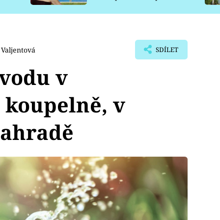
pro psy
Valjentová
SDÍLET
 vodu v
 koupelně, v
zahradě