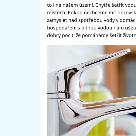
to i na našem území. Chytře šetřit v
místech. Pokud nechceme mít obrovské
zamyslet nad spotřebou vody v domácn
hospodaření s pitnou vodou nám ušetří
dobrý pocit, že pomáháme šetřit životn