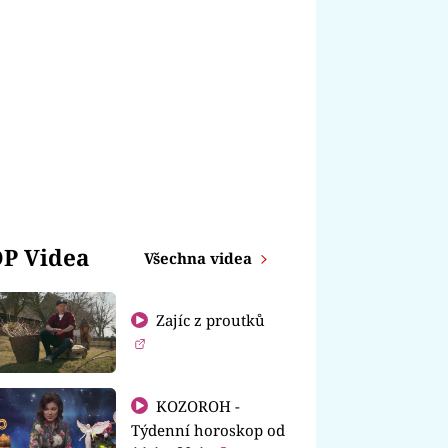
P Videa
Všechna videa
Zajíc z proutků
KOZOROH -
Týdenní horoskop od