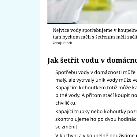
Nejvíce vody spotřebujeme v koupelně
tam bychom měli s šetřením měli začít
Zdroj: iStock
Jak šetřit vodu v domácn
Spotřebu vody v domácnosti může n
malý, ale vytrvalý únik vody může 
Kapajícím kohoutkem totiž může ka
pitné vody. A přitom stačí koupit 
chviličku.
Kapající trubky nebo kohoutky pozn
zkontrolujeme ho po dvou hodinác
se změnit.
V kuchyni a v koupelně používáme p