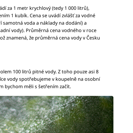
dí za 1 metr krychlový (tedy 1 000 litrů),
ním 1 kubík. Cena se uvádí zvlášť za vodné
 samotná voda a náklady na dodání) a
padní vody). Průměrná cena vodného v roce
 což znamená, že průměrná cena vody v Česku
lem 100 litrů pitné vody. Z toho pouze asi 8
ejvíce vody spotřebujeme v koupelně na osobní
am bychom měli s šetřením začít.