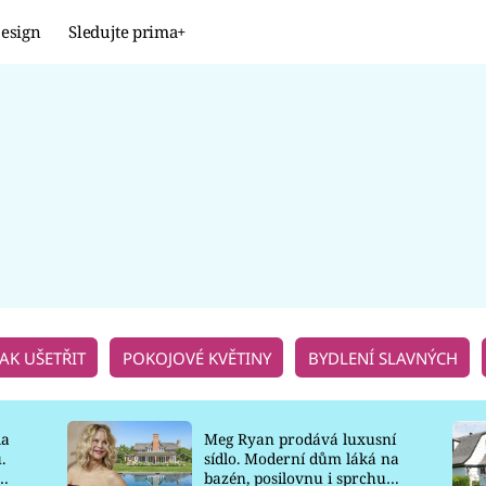
esign
Sledujte prima+
Design
TRENDY
JAK NA TO
PROMĚNY
NAŠE TIPY
JAK UŠETŘIT
POKOJOVÉ KVĚTINY
BYDLENÍ SLAVNÝCH
la
Meg Ryan prodává luxusní
.
sídlo. Moderní dům láká na
o
bazén, posilovnu i sprchu