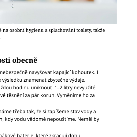
 na osobní hygienu a splachování toalety, takže
.
osti obecně
ebezpečně navyšovat kapající kohoutek. I
ve výsledku znamenat zbytečné výdaje.
ždou hodinu uniknout 1–2 litry nevyužité
nové těsnění za pár korun. Vyměníme ho za
áme třeba tak, že si zapíšeme stav vody a
h, kdy vodu vědomě nepouštíme. Neměl by
ákové baterie, které zkracují dobu