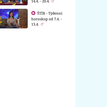
14.4. - 20.4.
ŠTÍR - Týdenní
horoskop od 7.4. -
13.4.