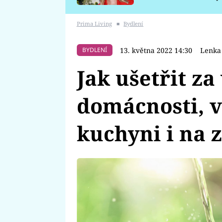
požáru
Prima Living
■
Bydlení
13. května 2022 14:30
Lenka 
BYDLENÍ
Jak ušetřit za
domácnosti, v
kuchyni i na 