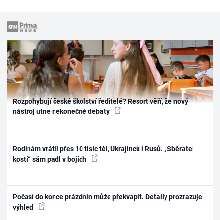
Rozpohybují české školství ředitelé? Resort věří, že nový
nástroj utne nekonečné debaty
Rodinám vrátil přes 10 tisíc těl, Ukrajinců i Rusů. „Sběratel
kostí“ sám padl v bojích
Počasí do konce prázdnin může překvapit. Detaily prozrazuje
výhled