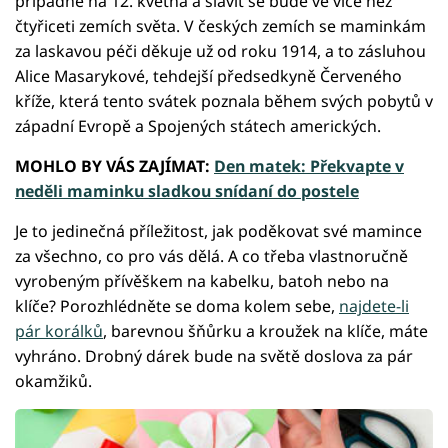
připadne na 12. května a slavit se bude ve více než
čtyřiceti zemích světa. V českých zemích se maminkám
za laskavou péči děkuje už od roku 1914, a to zásluhou
Alice Masarykové, tehdejší předsedkyně Červeného
kříže, která tento svátek poznala během svých pobytů v
západní Evropě a Spojených státech amerických.
MOHLO BY VÁS ZAJÍMAT:
Den matek: Překvapte v
neděli maminku sladkou snídaní do postele
Je to jedinečná příležitost, jak poděkovat své mamince
za všechno, co pro vás dělá. A co třeba vlastnoručně
vyrobeným přívěškem na kabelku, batoh nebo na
klíče? Porozhlédněte se doma kolem sebe,
najdete-li
pár korálků
, barevnou šňůrku a kroužek na klíče, máte
vyhráno. Drobný dárek bude na světě doslova za pár
okamžiků.