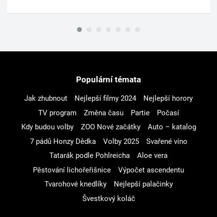
Populární témata
Jak zhubnout
Nejlepší filmy 2024
Nejlepší horory
TV program
Změna času
Partie
Počasí
Kdy budou volby
ZOO Nové začátky
Auto – katalog
7 pádů Honzy Dědka
Volby 2025
Svařené víno
Tatarák podle Pohlreicha
Aloe vera
Pěstování lichořeřišnice
Výpočet ascendentu
Tvarohové knedlíky
Nejlepší palačinky
Švestkový koláč