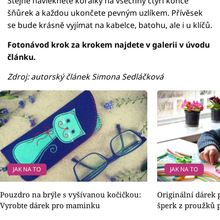
Stejně navlékněte korálky na všechny čtyři konce
šňůrek a každou ukončete pevným uzlíkem. Přívěsek
se bude krásně vyjímat na kabelce, batohu, ale i u klíčů.
Fotonávod krok za krokem najdete v galerii v úvodu
článku.
Zdroj: autorský článek Simona Sedláčková
JAK NA TO
JAK NA TO
Pouzdro na brýle s vyšívanou kočičkou:
Originální dárek
Vyrobte dárek pro maminku
šperk z proužků 