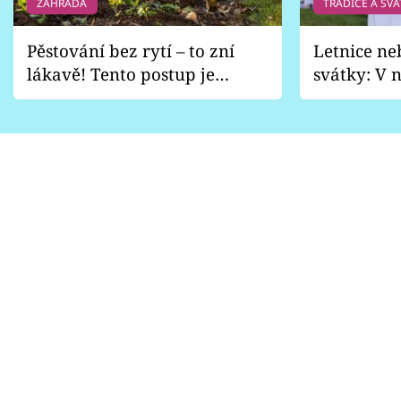
ZAHRADA
TRADICE A SVÁ
Pěstování bez rytí – to zní
Letnice ne
lákavě! Tento postup je
svátky: V n
vhodný jen pro některé
pondělí z
zahrady