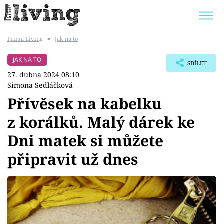
Prima Living
■
Jak na to
Trendy:
JAK UŠETŘIT
POKOJOVÉ KVĚTINY
JAK NA TO
SDÍLET
BYDLENÍ SLAVNÝCH
ZAHRADA
27. dubna 2024 08:10
Simona Sedláčková
Přívěsek na kabelku
z korálků. Malý dárek ke
Témata
Dni matek si můžete
Bydlení
připravit už dnes
Zahrada
Design