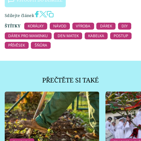
VSTOUPIT DO DISKUZE
Sdílejte článek
ŠTÍTKY
KORÁLKY
NÁVOD
VÝROBA
DÁREK
DIY
DÁREK PRO MAMINKU
DEN MATEK
KABELKA
POSTUP
PŘÍVĚSEK
ŠŇŮRA
PŘEČTĚTE SI TAKÉ