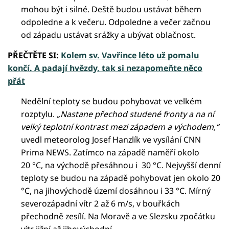
mohou být i silné. Deště budou ustávat během
odpoledne a k večeru. Odpoledne a večer začnou
od západu ustávat srážky a ubývat oblačnost.
PŘEČTĚTE SI:
Kolem sv. Vavřince léto už pomalu
končí. A padají hvězdy, tak si nezapomeňte něco
přát
Nedělní teploty se budou pohybovat ve velkém
rozptylu.
„Nastane přechod studené fronty a na ní
velký teplotní kontrast mezi západem a východem,“
uvedl meteorolog Josef Hanzlík ve vysílání CNN
Prima NEWS. Zatímco na západě naměří okolo
20 °C, na východě přesáhnou i 30 °C. Nejvyšší denní
teploty se budou na západě pohybovat jen okolo 20
°C, na jihovýchodě území dosáhnou i 33 °C. Mírný
severozápadní vítr 2 až 6 m/s, v bouřkách
přechodně zesílí. Na Moravě a ve Slezsku zpočátku
vítr jižní až jihovýchodní.