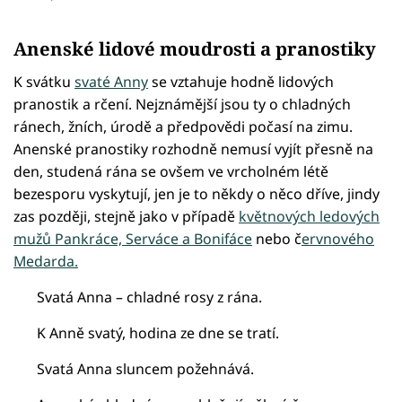
Anenské lidové moudrosti a pranostiky
K svátku
svaté Anny
se vztahuje hodně lidových
pranostik a rčení. Nejznámější jsou ty o chladných
ránech, žních, úrodě a předpovědi počasí na zimu.
Anenské pranostiky rozhodně nemusí vyjít přesně na
den, studená rána se ovšem ve vrcholném létě
bezesporu vyskytují, jen je to někdy o něco dříve, jindy
zas později, stejně jako v případě
květnových ledových
mužů Pankráce, Serváce a Bonifáce
nebo č
ervnového
Medarda.
Svatá Anna – chladné rosy z rána.
K Anně svatý, hodina ze dne se tratí.
Svatá Anna sluncem požehnává.