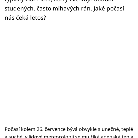
studených, často mlhavých rán. Jaké počasí
nás čeká letos?
Počasí kolem 26. července bývá obvykle slunečné, teplé
a suché, v lidové meteorologii se mu říká anenská tepla