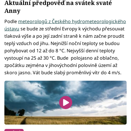
Aktuální předpověď na svátek svaté
Anny
Podle
meteorologů z Českého hydrometeorologického
ústavu
se bude ze střední Evropy k východu přesouvat
tlaková výše a po její zadní straně k nám začne proudit
teplý vzduch od jihu. Nejnižší noční teploty se budou
pohybovat od 12 až do 8 °C. Nejvyšší denní teploty
vystoupí na 25 až 30 °C. Bude polojasno až oblačno,
zpočátku zejména v jihovýchodní polovině území až
skoro jasno. Vát bude slabý proměnlivý vítr do 4 m/s.