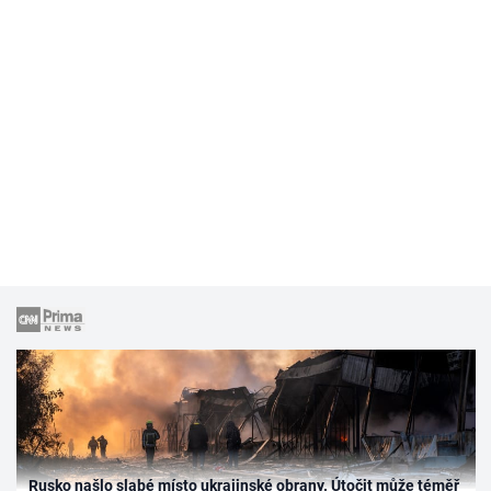
Rusko našlo slabé místo ukrajinské obrany. Útočit může téměř