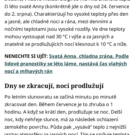
či léto svaté Anny (konkrétně jde o dny od 24. července
do 2. srpna). Charakterizují ho vysoké teploty přes den
a jasné, ale chladné noci a rána, mezi denními a
nočními teplotami jsou vysoké rozdíly. Ve dne teploty
mohou vystoupat nad 30 °C i výše a za jasných a
znatelně se prodlužujících nocí klesnout k 10 °C a níže.
NENECHTE SI UJÍT:
Svatá Anna, chladna zrána. Podle
lidové pranostiky se léto láme, nastává čas vlahých
nocí a mlhavých rán
Dny se zkracují, noci prodlužují
Po letním slunovratu se začíná minutu po minutě
zkracovat den. Během července je to zhruba o 1
hodinu. A když se krátí den, prodlužuje se noc. Delší
noc, kdy nehřeje slunce, má za následek ochlazení
zemského povrchu. Půda pak „vysává“ teplo z nejnižší
vrstvy atmosféry za jasných nocí. Tím se snižuje teplota