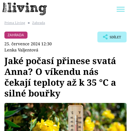
Prima Living
■
Zahrada
Trendy:
JAK UŠETŘIT
POKOJOVÉ KVĚTINY
ZAHRADA
SDÍLET
BYDLENÍ SLAVNÝCH
ZAHRADA
25. července 2024 12:30
Lenka Valjentová
Jaké počasí přinese svatá
Anna? O víkendu nás
Témata
čekají teploty až k 35 °C a
Bydlení
silné bouřky
Zahrada
Design