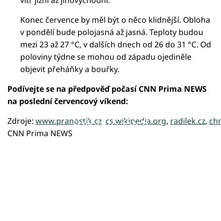
Konec července by měl být o něco klidnější. Obloha
v pondělí bude polojasná až jasná. Teploty budou
mezi 23 až 27 °C, v dalších dnech od 26 do 31 °C. Od
poloviny týdne se mohou od západu ojediněle
objevit přeháňky a bouřky.
Podívejte se na předpověď počasí CNN Prima NEWS
na poslední červencový víkend:
Zdroje:
www.pranostik.cz
,
cs.wikipedia.org
,
radilek.cz
,
chm
Failed to fetch
CNN Prima NEWS