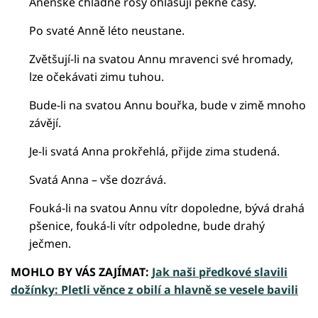
Anenské chladné rosy ohlašují pěkné časy.
Po svaté Anně léto neustane.
Zvětšují-li na svatou Annu mravenci své hromady,
lze očekávati zimu tuhou.
Bude-li na svatou Annu bouřka, bude v zimě mnoho
závějí.
Je-li svatá Anna prokřehlá, přijde zima studená.
Svatá Anna – vše dozrává.
Fouká-li na svatou Annu vítr dopoledne, bývá drahá
pšenice, fouká-li vítr odpoledne, bude drahý
ječmen.
MOHLO BY VÁS ZAJÍMAT:
Jak naši předkové slavili
dožínky: Pletli věnce z obilí a hlavně se vesele bavili