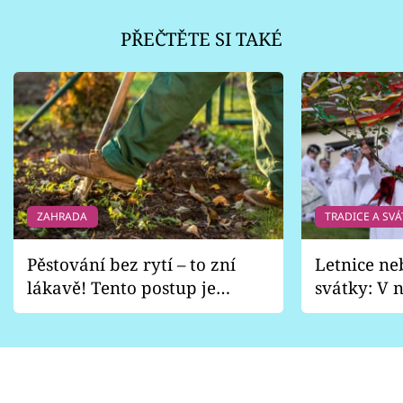
PŘEČTĚTE SI TAKÉ
ZAHRADA
TRADICE A SVÁ
Pěstování bez rytí – to zní
Letnice ne
lákavě! Tento postup je
svátky: V n
vhodný jen pro některé
pondělí z
zahrady