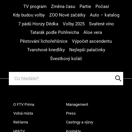
TV program
Změna času
Partie
Počasí
Kdy budou volby
ZOO Nové začátky
Auto – katalog
7 pádů Honzy Dědka
Volby 2025
Svařené víno
Tatarák podle Pohlreicha
Aloe vera
Pěstování lichořeřišnice
Výpočet ascendentu
Tvarohové knedlíky
Nejlepší palačinky
Švestkový koláč
O FTV Prima
Management
Volná místa
Press
Reklama
Castingy a výzvy
HbbTV
Kontakty