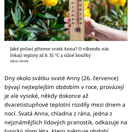
Sledujte prima+
Přihlášení
Sledujte nás
Jaké počasí přinese svatá Anna? O víkendu nás
čekají teploty až k 35 °C a silné bouřky
Zdroj: iStock
Dny okolo svátku svaté Anny (26. července)
bývají nejteplejším obdobím v roce, provázejí
je ale vysoké, někdy dokonce až
dvacetistupňové teplotní rozdíly mezi dnem a
nocí. Svatá Anna, chladna z rána, jedna z
nejznámějších lidových pranostik, odkazuje na
typický zlom léta, který zvěstuje období