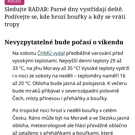
POČASÍ
Sledujte RADAR: Parné dny vystřídají deště.
Podívejte se, kde hrozí bouřky a kdy se vrátí
tropy
Nevyzpytatelné bude počasí o víkendu
Na sobotu
ČHMÚ vydal
předběžné varování před
vysokými teplotami. Nejvyšší denní teploty 29 až
33 °C, na jihu Moravy až 35 °C! Vysoké teploty vydrží
i v noci ze soboty na neděli – teploměry naměří 16
až 20 °C. Obloha bude jasná až polojasná. K večeru
bude mraků přibývat v severozápadní polovině
Čech, místy přinesou i přeháňky a bouřky.
Po tropické noci hrozí v neděli bouřky v celém
Česku. Ráno může být na Moravě a ve Slezsku jasná
obloha, meteorologové ale hlásí převážně oblačno
až zataženo s přeháňkami a bouřkami, které