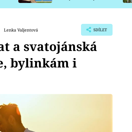
pro psy
Lenka Valjentová
SDÍLET
at a svatojánská
e, bylinkám i