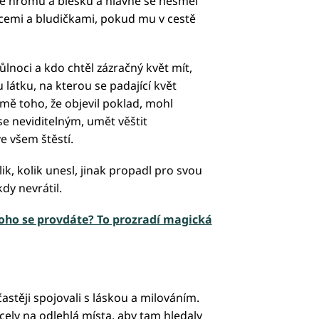
se hromů a blesků a hlavně se nesměl
cemi a bludičkami, pokud mu v cestě
lnoci a kdo chtěl zázračný květ mít,
 látku, na kterou se padající květ
romě toho, že objevil poklad, mohl
 se neviditelným, umět věštit
e všem štěstí.
lik, kolik unesl, jinak propadl pro svou
dy nevrátil.
koho se provdáte? To prozradí magická
astěji spojovali s láskou a milováním.
cely na odlehlá místa, aby tam hledaly