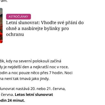
hrám.
ASTROČLÁNKY
Letní slunovrat: Vhoďte své přání do
ohně a nasbírejte bylinky pro
ochranu
k, kdy na severní polokouli začíná
y je nejdelší den a nejkratší noc v roce.
odin a noc pouze něco přes 7 hodin. Noci
ha není tak tmavá jako jindy.
slunovrat nastává 20. nebo 21. června,
 června.
Letos letní slunovrat
odin 24 minut.