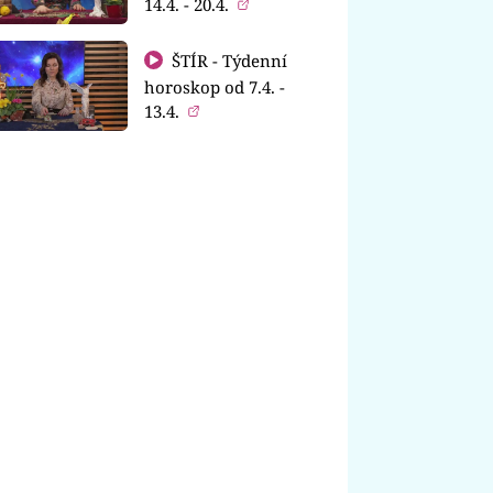
14.4. - 20.4.
ŠTÍR - Týdenní
horoskop od 7.4. -
13.4.