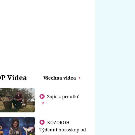
P Videa
Všechna videa
Zajíc z proutků
KOZOROH -
Týdenní horoskop od