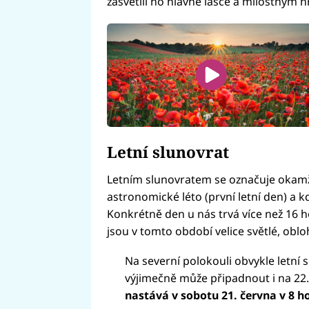
zasvětili ho hlavně lásce a milostným 
Letní slunovrat
Letním slunovratem se označuje okamži
astronomické léto (první letní den) a kd
Konkrétně den u nás trvá více než 16 h
jsou v tomto období velice světlé, oblo
Na severní polokouli obvykle letní 
výjimečně může připadnout i na 22.
nastává v sobotu 21. června v 8 h