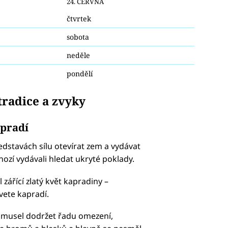
24. ČERVNA
čtvrtek
sobota
neděle
pondělí
tradice a zvyky
apradí
edstavách sílu otevírat zem a vydávat
ozí vydávali hledat ukryté poklady.
zářící zlatý květ kapradiny –
vete kapradí.
 musel dodržet řadu omezení,