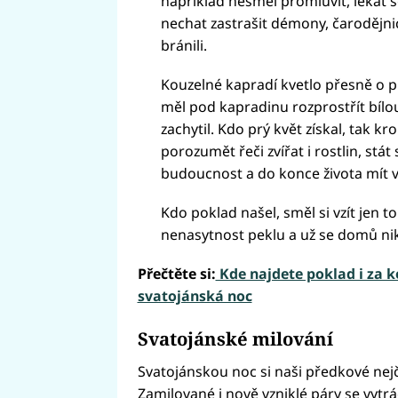
například nesměl promluvit, lekat 
nechat zastrašit démony, čarodějni
bránili.
Kouzelné kapradí kvetlo přesně o pů
měl pod kapradinu rozprostřít bílou
zachytil. Kdo prý květ získal, tak k
porozumět řeči zvířat i rostlin, stát
budoucnost a do konce života mít v
Kdo poklad našel, směl si vzít jen to
nenasytnost peklu a už se domů nik
Přečtěte si:
Kde najdete poklad i za 
svatojánská noc
Svatojánské milování
Svatojánskou noc si naši předkové nejč
Zamilované i nově vzniklé páry se vytrá