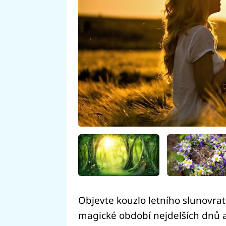
Objevte kouzlo letního slunovratu
magické období nejdelších dnů a 