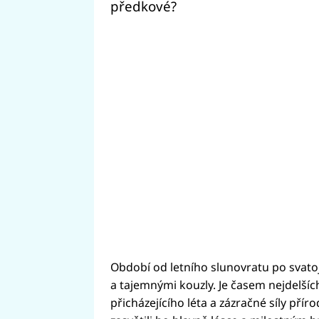
předkové?
Období od letního slunovratu po svato
a tajemnými kouzly. Je časem nejdelšíc
přicházejícího léta a zázračné síly přír