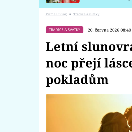
požáru
Prima Living
■
Tradice a svátky
20. června 2026 08:40
TRADICE A SVÁTKY
Letní slunovr
noc přejí lásc
pokladům