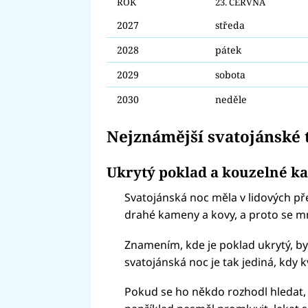
ROK
23. ČERVNA
2027
středa
2028
pátek
2029
sobota
2030
neděle
Nejznámější svatojánské 
Ukrytý poklad a kouzelné k
Svatojánská noc měla v lidových př
drahé kameny a kovy, a proto se mn
Znamením, kde je poklad ukrytý, byl 
svatojánská noc je tak jediná, kdy k
Pokud se ho někdo rozhodl hledat,