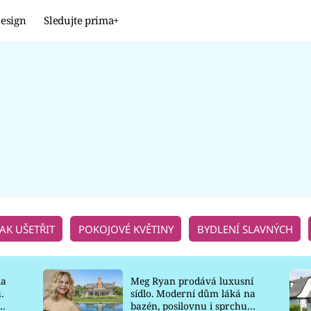
esign
Sledujte prima+
Design
TRENDY
JAK NA TO
PROMĚNY
NAŠE TIPY
JAK UŠETŘIT
POKOJOVÉ KVĚTINY
BYDLENÍ SLAVNÝCH
la
Meg Ryan prodává luxusní
.
sídlo. Moderní dům láká na
o
bazén, posilovnu i sprchu