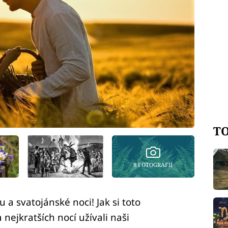
TO
8 FOTOGRAFIÍ
 a svatojánské noci! Jak si toto
nejkratších nocí užívali naši