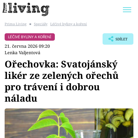
Prima Living
■
Speciály
Léčivé byliny a koření
Trendy:
JAK UŠETŘIT
POKOJOVÉ KVĚTINY
LÉČIVÉ BYLINY A KOŘENÍ
SDÍLET
BYDLENÍ SLAVNÝCH
ZAHRADA
21. června 2026 09:20
Lenka Valjentová
Ořechovka: Svatojánský
likér ze zelených ořechů
Témata
pro trávení i dobrou
Bydlení
náladu
Zahrada
Design