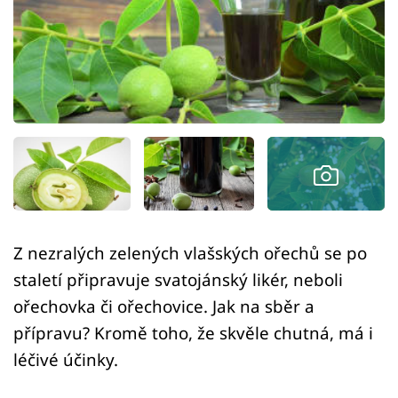
Sledujte prima+
Přihlášení
Sledujte nás
Z nezralých zelených vlašských ořechů se po
staletí připravuje svatojánský likér, neboli
ořechovka či ořechovice. Jak na sběr a
přípravu? Kromě toho, že skvěle chutná, má i
léčivé účinky.