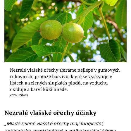
Nezralé vlašské ořechy sbíráme nejlépe v gumových
rukavicích, protože barvivo, které se vyskytuje v
listech a zelených slupkách plodů, na vzduchu
oxiduje a barví kůži hnědě.
Zdroj: iStock
Nezralé vlašské ořechy účinky
„Mladé zelené vlašské ořechy mají fungicidní,
antibiotické, protizánětlivé a antibakteriální účinky.