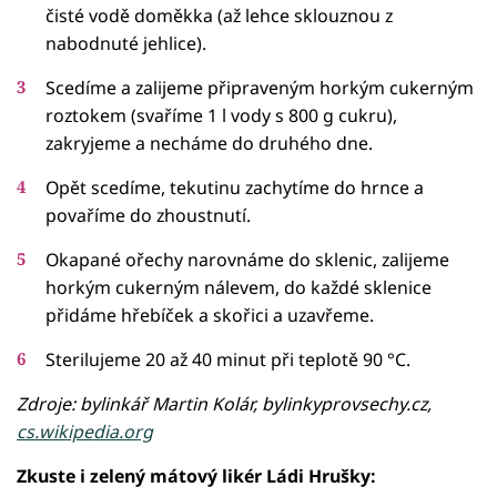
čisté vodě doměkka (až lehce sklouznou z
nabodnuté jehlice).
Scedíme a zalijeme připraveným horkým cukerným
roztokem (svaříme 1 l vody s 800 g cukru),
zakryjeme a necháme do druhého dne.
Opět scedíme, tekutinu zachytíme do hrnce a
povaříme do zhoustnutí.
Okapané ořechy narovnáme do sklenic, zalijeme
horkým cukerným nálevem, do každé sklenice
přidáme hřebíček a skořici a uzavřeme.
Sterilujeme 20 až 40 minut při teplotě 90 °C.
Zdroje: bylinkář Martin Kolár, bylinkyprovsechy.cz,
cs.wikipedia.org
Zkuste i zelený mátový likér Ládi Hrušky: