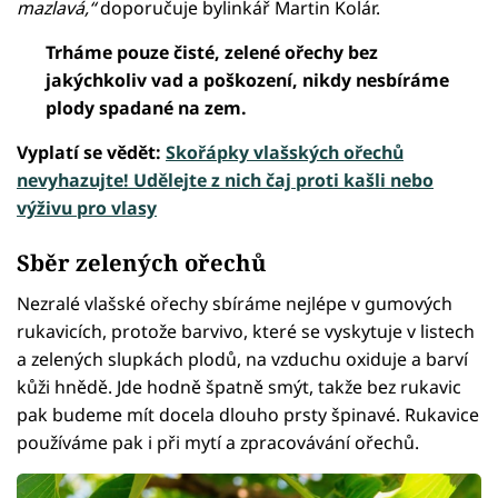
mazlavá,“
doporučuje bylinkář Martin Kolár.
Trháme pouze čisté, zelené ořechy bez
jakýchkoliv vad a poškození, nikdy nesbíráme
plody spadané na zem.
Vyplatí se vědět:
Skořápky vlašských ořechů
nevyhazujte! Udělejte z nich čaj proti kašli nebo
výživu pro vlasy
Sběr zelených ořechů
Nezralé vlašské ořechy sbíráme nejlépe v gumových
rukavicích, protože barvivo, které se vyskytuje v listech
a zelených slupkách plodů, na vzduchu oxiduje a barví
kůži hnědě. Jde hodně špatně smýt, takže bez rukavic
pak budeme mít docela dlouho prsty špinavé. Rukavice
používáme pak i při mytí a zpracovávání ořechů.