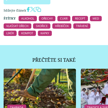
Sdílejte článek
ŠTÍTKY
ALKOHOL
OŘECHY
CUKR
RECEPT
MED
VLAŠSKÝ OŘECH
SKOŘICE
HŘEBÍČEK
TRÁVENÍ
LIKÉR
KOMPOT
KAPKY
PŘEČTĚTE SI TAKÉ
ZAHRADA
TRADICE A SVÁ