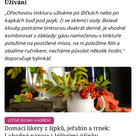
Užívání
„Ořechovou tinkturu užíváme po lžičkách nebo po
kapkách buď pod jazyk, či ve sklenici vody. Bolavé
klouby potíráme tinkturou dvakrát denně, je vhodné
kombinovat s obklady: gázu namočenou v tinktuře
položíme na postižené místo, na ni položíme fólii a
obalíme ručníkem, necháme působit několik hodin,"
doporučuje bylinkář.
LÉČIVÉ BYLINY A KOŘENÍ
Domácí likéry z šípků, jeřabin a trnek:
Lahodné nápoje s léčivými účinky