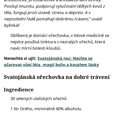
Posilují imunitu, podporují vylučování těžkých kovů z
těla, fungují proti únavě, stresu a depresi. A v
neposlední řadě pomáhají dobrému trávení,“ uvádí
bylinkář.
Oblíbená je domácí ořechovka, v lidové medicíně se
nejvíce používá tinktura z nezralých ořechů, která
navíc mírní bolesti kloubů.
Nenechte si ujít:
Svatojánská noc: Nechte se
očarovat vůní léta, magií bylin a kouzlem lásky
Svatojánská ořechovka na dobré trávení
Ingredience
30 zelených vlašských ořechů
1 litr čirého, minimálně 40% alkoholu