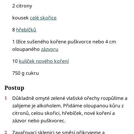
2 citrony
kousek
celé skořice
8
hřebíčků
1 lžíce sušeného kořene puškvorce nebo 4 cm
oloupaného
zázvoru
10
kuliček nového koření
750 g cukru
Postup
Důkladně omyté zelené vlašské ořechy rozpůlíme a
zalijeme je alkoholem. Přidáme oloupanou kůru z
citronů, celou skořici, hřebíček, nové koření a
zázvor nebo puškvorec.
Zavařovací sklenici se směsí přikryjeme a