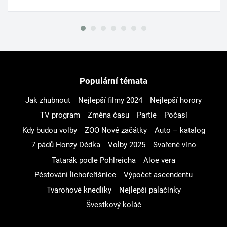
Populární témata
Jak zhubnout
Nejlepší filmy 2024
Nejlepší horory
TV program
Změna času
Partie
Počasí
Kdy budou volby
ZOO Nové začátky
Auto – katalog
7 pádů Honzy Dědka
Volby 2025
Svařené víno
Tatarák podle Pohlreicha
Aloe vera
Pěstování lichořeřišnice
Výpočet ascendentu
Tvarohové knedlíky
Nejlepší palačinky
Švestkový koláč