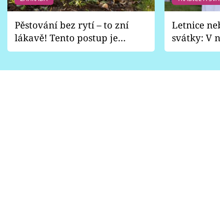
Pěstování bez rytí – to zní
Letnice ne
lákavě! Tento postup je
svátky: V n
vhodný jen pro některé
pondělí z
zahrady