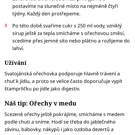
postavíme na slunečné místo na nejméně čtyři
týdny. Každý den protřepeme.
Po této době svaříme cukr s 250 ml vody, vzniklý
sirup ještě za tepla smícháme s ořechovou směsí,
scedíme přes jemné síto nebo plátno a rozlijeme do
lahví.
Užívání
Svatojánská ořechovka podporuje hlavně trávení a
chuť k jídlu, a proto se velice často doporučuje vypít
štamprličku po jídle jako digestiv.
Náš tip: Ořechy v medu
Scezené ořechy ještě pokrájíme, smícháme s medem
podle chuti a sníme. Hodí se třeba do jablečného
závinu, bábovky, nákypů i jako ozdoba dezertů a