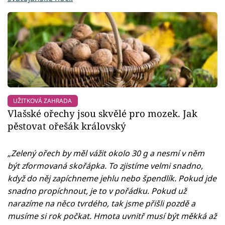
UŽITKOVÁ ZAHRADA
Vlašské ořechy jsou skvělé pro mozek. Jak
pěstovat ořešák královský
„Zelený ořech by měl vážit okolo 30 g a nesmí v něm
být zformovaná skořápka. To zjistíme velmi snadno,
když do něj zapíchneme jehlu nebo špendlík. Pokud jde
snadno propíchnout, je to v pořádku. Pokud už
narazíme na něco tvrdého, tak jsme přišli pozdě a
musíme si rok počkat. Hmota uvnitř musí být měkká až