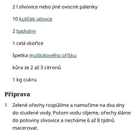
2 l slivovice nebo jiné ovocné pálenky
10
kuliček jalovce
2
badyány
1 celá skořice
špetka
muškátového oříšku
kůra ze 2 až 3 citronů
1 kg cukru
Příprava
Zelené ořechy rozpůlíme a namočíme na dva dny
do studené vody. Potom vodu slijeme, ořechy dáme
do poloviny slivovice a necháme 6 až 8 týdnů
macerovat.