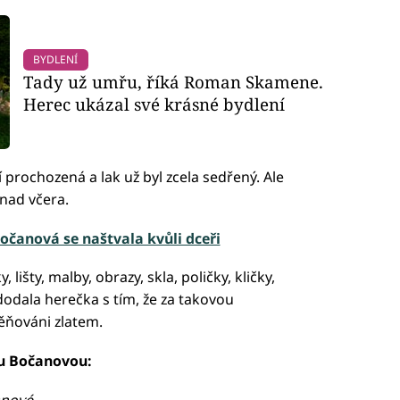
BYDLENÍ
Tady už umřu, říká Roman Skamene.
Herec ukázal své krásné bydlení
 prochozená a lak už byl zcela sedřený. Ale
snad včera.
čanová se naštvala kvůli dceři
 lišty, malby, obrazy, skla, poličky, kličky,
dodala herečka s tím, že za takovou
ěňováni zlatem.
ou Bočanovou:
anové