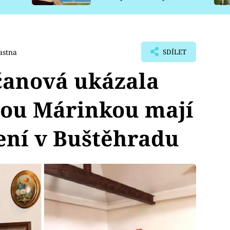
pro psy
ťastna
SDÍLET
anová ukázala
rou Márinkou mají
ení v Buštěhradu