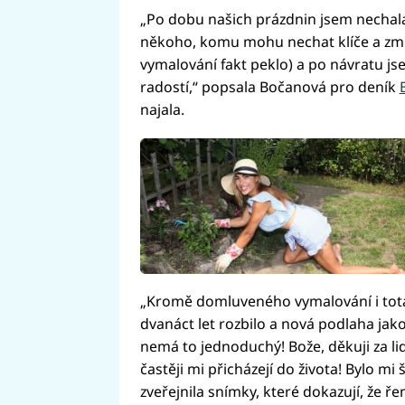
„Po dobu našich prázdnin jsem nechal
někoho, komu mohu nechat klíče a zmi
vymalování fakt peklo) a po návratu j
radostí,“ popsala Bočanová pro deník
najala.
„Kromě domluveného vymalování i totá
dvanáct let rozbilo a nová podlaha jako
nemá to jednoduchý! Bože, děkuji za lid
častěji mi přicházejí do života! Bylo m
zveřejnila snímky, které dokazují, že řem