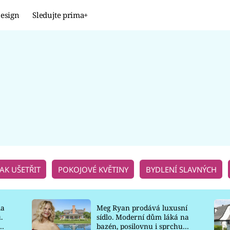
esign
Sledujte prima+
Design
TRENDY
JAK NA TO
PROMĚNY
NAŠE TIPY
JAK UŠETŘIT
POKOJOVÉ KVĚTINY
BYDLENÍ SLAVNÝCH
la
Meg Ryan prodává luxusní
.
sídlo. Moderní dům láká na
o
bazén, posilovnu i sprchu