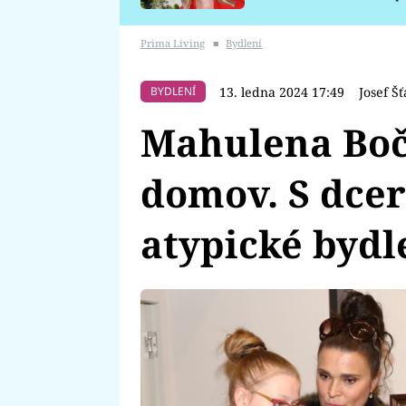
požáru
Prima Living
■
Bydlení
13. ledna 2024 17:49
Josef Š
BYDLENÍ
Mahulena Boč
domov. S dce
atypické bydl