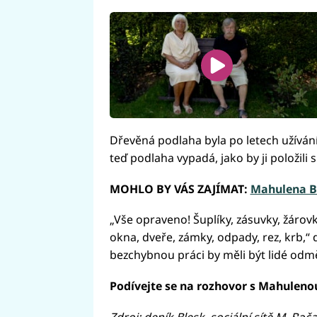
Dřevěná podlaha byla po letech užívání
teď podlaha vypadá, jako by ji položili 
MOHLO BY VÁS ZAJÍMAT:
Mahulena Bo
„Vše opraveno! Šuplíky, zásuvky, žárovky,
okna, dveře, zámky, odpady, rez, krb,“ 
bezchybnou práci by měli být lidé odm
Podívejte se na rozhovor s Mahulen
Zdroj: deník Blesk, sociální sítě M. Boč