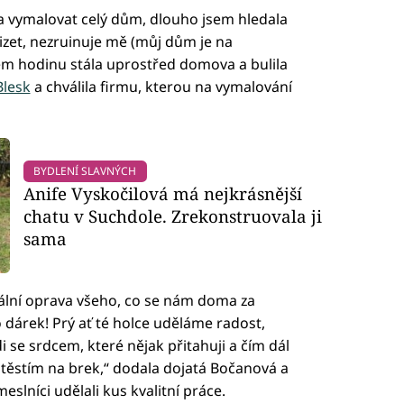
a vymalovat celý dům, dlouho jsem hledala
zet, nezruinuje mě (můj dům je na
sem hodinu stála uprostřed domova a bulila
Blesk
a chválila firmu, kterou na vymalování
BYDLENÍ SLAVNÝCH
Anife Vyskočilová má nejkrásnější
chatu v Suchdole. Zrekonstruovala ji
sama
lní oprava všeho, co se nám doma za
 dárek! Prý ať té holce uděláme radost,
i se srdcem, které nějak přitahuji a čím dál
i štěstím na brek,“ dodala dojatá Bočanová a
eslníci udělali kus kvalitní práce.