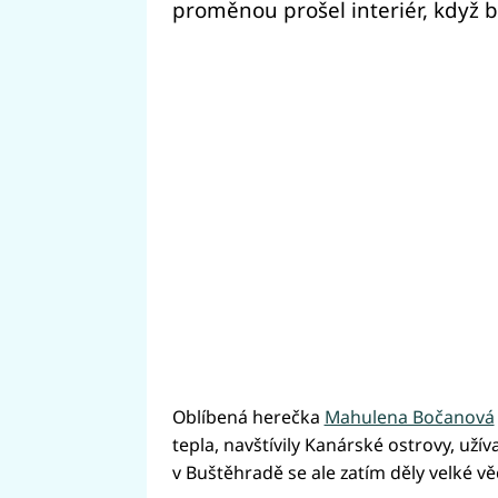
proměnou prošel interiér, když b
Oblíbená herečka
Mahulena Bočanová
tepla, navštívily Kanárské ostrovy, uží
v Buštěhradě se ale zatím děly velké věc