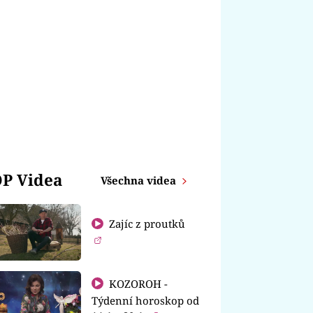
P Videa
Všechna videa
Zajíc z proutků
KOZOROH -
Týdenní horoskop od