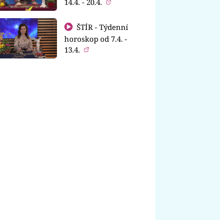
14.4. - 20.4.
ŠTÍR - Týdenní
horoskop od 7.4. -
13.4.