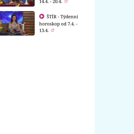
14.4. - 20.4.
ŠTÍR - Týdenní
horoskop od 7.4. -
13.4.