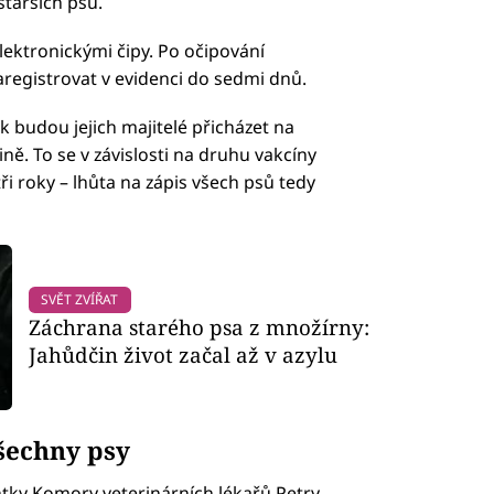
 starších psů.
elektronickými čipy. Po očipování
zaregistrovat v evidenci do sedmi dnů.
k budou jejich majitelé přicházet na
ně. To se v závislosti na druhu vakcíny
i roky – lhůta na zápis všech psů tedy
SVĚT ZVÍŘAT
Záchrana starého psa z množírny:
Jahůdčin život začal až v azylu
šechny psy
ntky Komory veterinárních lékařů Petry