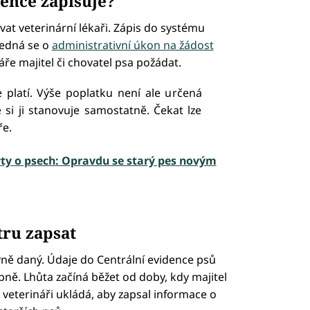
dence zapisuje?
at veterinární lékaři. Zápis do systému
Jedná se o
administrativní úkon na žádost
áře majitel či chovatel psa požádat.
e platí. Výše poplatku není ale určená
 si ji stanovuje samostatně. Čekat lze
ře.
ty o psech: Opravdu se starý pes novým
tru zapsat
vně daný. Údaje do Centrální evidence psů
pně. Lhůta začíná běžet od doby, kdy majitel
 veterináři ukládá, aby zapsal informace o