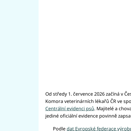
Od středy 1. července 2026 začíná v Če
Komora veterinárních lékařů ČR ve spo
Centrální evidenci psů
. Majitelé a ch
jediné oficiální evidence povinně zapsa
Podle
dat Evropské federace výrob