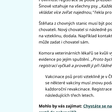
Šinové vztahuje na všechny psy.
„Každé
vkládat více zvířat najednou,"
řekla pr
Štěňata z chovných stanic musí být p
chovateli. Nový chovatel si následně ps
na vzteklinu, dodala. Například kontak
může zadat i chovatel sám.
Komora veterinárních lékařů se kvůli
evidence po jejím spuštění.
„Proto bych
registrací vyčkali a provedli ji při řádn
Vakcinace psů proti vzteklině je v 
se některé vakcíny musí znovu podáv
každoroční revakcinace. Registrace
následujících třech letech.
Mohlo by vás zajímat:
Chystáte se na