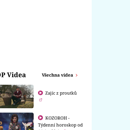
P Videa
Všechna videa
Zajíc z proutků
KOZOROH -
Týdenní horoskop od