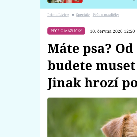
požáru
Prima Living
■
Speciály
Péče o mazlíčky
10. června 2026 12:50
PÉČE O MAZLÍČKY
Máte psa? Od
budete muset 
Jinak hrozí p