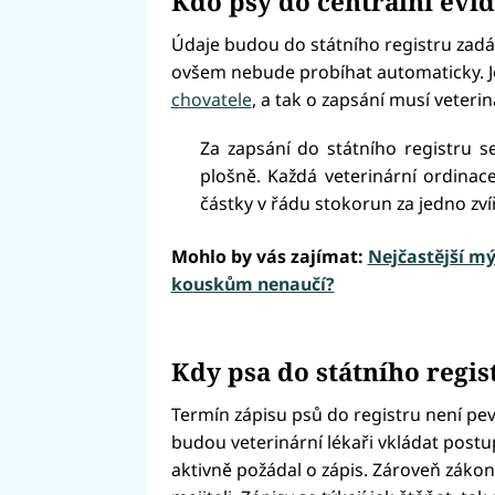
Kdo psy do centrální evi
Údaje budou do státního registru zadáv
ovšem nebude probíhat automaticky. 
chovatele
, a tak o zapsání musí veterin
Za zapsání do státního registru s
plošně. Každá veterinární ordinace
částky v řádu stokorun za jedno zví
Mohlo by vás zajímat:
Nejčastější mý
kouskům nenaučí?
Kdy psa do státního regis
Termín zápisu psů do registru není pe
budou veterinární lékaři vkládat postu
aktivně požádal o zápis. Zároveň zákon