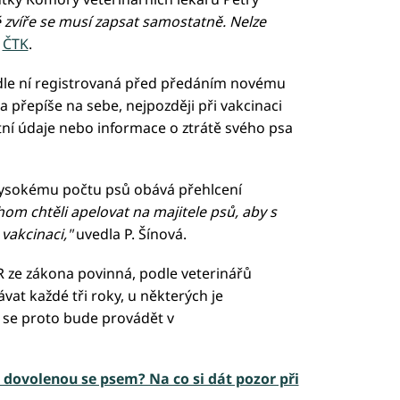
 zvíře se musí zapsat samostatně. Nelze
o
ČTK
.
odle ní registrovaná před předáním novému
a přepíše na sebe, nejpozději při vakcinaci
tní údaje nebo informace o ztrátě svého psa
 vysokému počtu psů obává přehlcení
om chtěli apelovat na majitele psů, aby s
é vakcinaci,"
uvedla P. Šínová.
ČR ze zákona povinná, podle veterinářů
at každé tři roky, u některých je
 se proto bude provádět v
 dovolenou se psem? Na co si dát pozor při