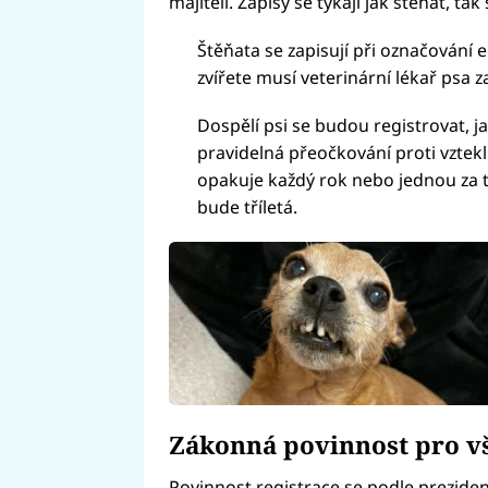
majiteli. Zápisy se týkají jak štěňat, tak
Štěňata se zapisují při označování 
zvířete musí veterinární lékař psa 
Dospělí psi se budou registrovat, ja
pravidelná přeočkování proti vztekli
opakuje každý rok nebo jednou za tř
bude tříletá.
Zákonná povinnost pro v
Povinnost registrace se podle prezide