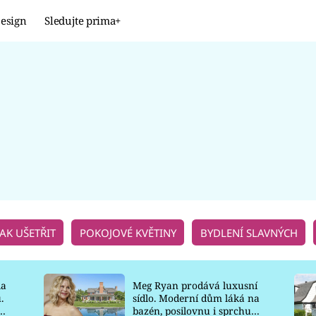
esign
Sledujte prima+
Design
TRENDY
JAK NA TO
PROMĚNY
NAŠE TIPY
JAK UŠETŘIT
POKOJOVÉ KVĚTINY
BYDLENÍ SLAVNÝCH
la
Meg Ryan prodává luxusní
.
sídlo. Moderní dům láká na
o
bazén, posilovnu i sprchu