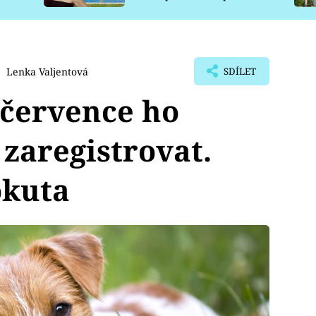
pro psy
Lenka Valjentová
SDÍLET
 července ho
zaregistrovat.
okuta