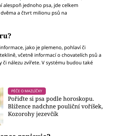
ní alespoň jednoho psa, jde celkem
 dvěma a čtvrt milionu psů na
tru?
nformace, jako je plemeno, pohlaví či
teklině, včetně informací o chovatelích psů a
y či nálezu zvířete. V systému budou také
PÉČE O MAZLÍČKY
Pořiďte si psa podle horoskopu.
Blížence nadchne pouliční voříšek,
Kozorohy jezevčík