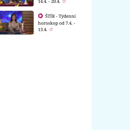
14.4. - 20.4.
ŠTÍR - Týdenní
horoskop od 7.4. -
13.4.