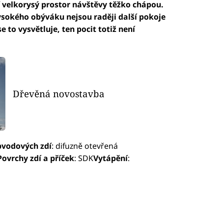
í velkorysý prostor návštěvy těžko chápou.
sokého obýváku nejsou raději další pokoje
e to vysvětluje, ten pocit totiž není
Dřevěná novostavba
bvodových zdí
: difuzně otevřená
Povrchy zdí a příček
: SDK
Vytápění
: