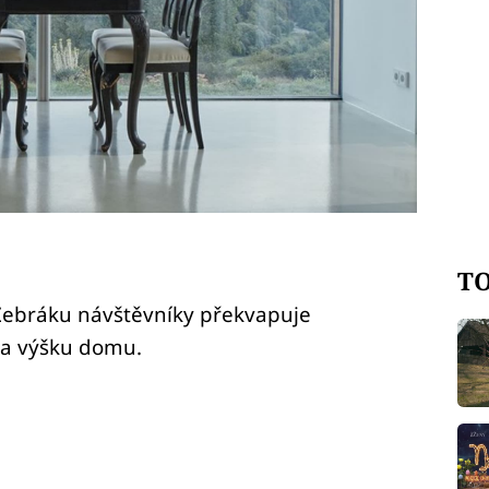
TO
Žebráku návštěvníky překvapuje
a výšku domu.