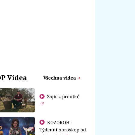
P Videa
Všechna videa
Zajíc z proutků
KOZOROH -
Týdenní horoskop od