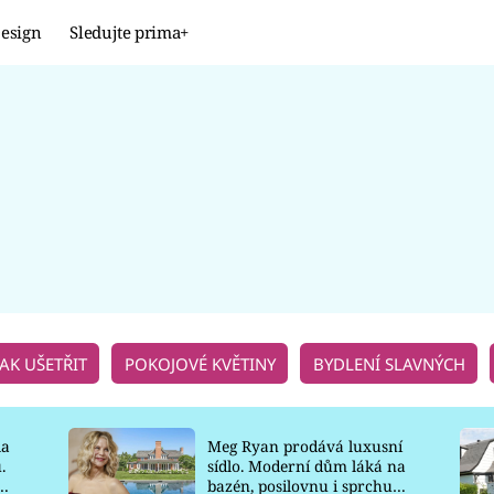
esign
Sledujte prima+
Design
TRENDY
JAK NA TO
PROMĚNY
NAŠE TIPY
JAK UŠETŘIT
POKOJOVÉ KVĚTINY
BYDLENÍ SLAVNÝCH
la
Meg Ryan prodává luxusní
.
sídlo. Moderní dům láká na
o
bazén, posilovnu i sprchu