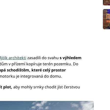
jölk architekti
zasadili do svahu
s výhledem
dům v přízemí kopíruje terén pozemku. Do
upá schodištěm, které celý prostor
motorku je integrovaná do domu.
 plot,
aby mohly srnky chodit jíst čerstvou