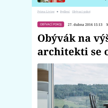
požáru
Prima Living
■
Bydlení
Obývací pokoj
27. dubna 2016 15:13
OBÝVACÍ POKOJ
Obývák na vý
architekti se 