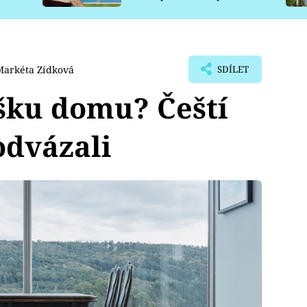
pro psy
Markéta Zídková
SDÍLET
šku domu? Čeští
odvázali