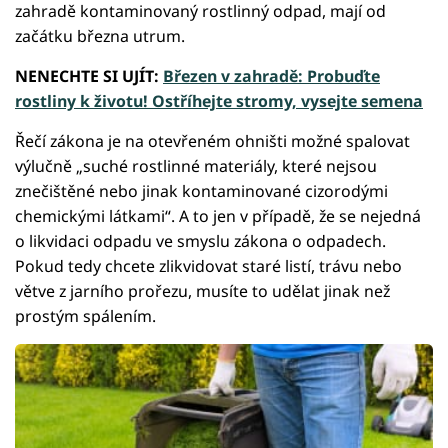
zahradě kontaminovaný rostlinný odpad, mají od
začátku března utrum.
NENECHTE SI UJÍT:
Březen v zahradě: Probuďte
rostliny k životu! Ostříhejte stromy, vysejte semena
Řečí zákona je na otevřeném ohništi možné spalovat
výlučně „suché rostlinné materiály, které nejsou
znečištěné nebo jinak kontaminované cizorodými
chemickými látkami“. A to jen v případě, že se nejedná
o likvidaci odpadu ve smyslu zákona o odpadech.
Pokud tedy chcete zlikvidovat staré listí, trávu nebo
větve z jarního prořezu, musíte to udělat jinak než
prostým spálením.