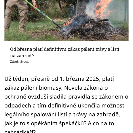
Sledujte prima+
Přihlášení
Sledujte nás
Od března platí definitivní zákaz pálení trávy a listí
na zahradě.
Zdroj: iStock
Už týden, přesně od 1. března 2025, platí
zákaz pálení biomasy. Novela zákona o
ochraně ovzduší sladila pravidla se zákonem o
odpadech a tím definitivně ukončila možnost
legálního spalování listí a trávy na zahradě.
Jak je to s opékáním špekáčků? A co na to
zahrádkáři?