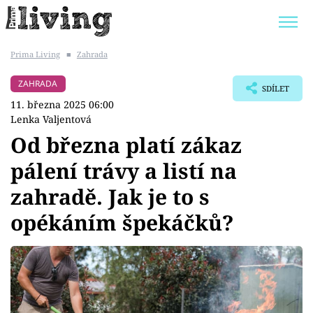
Prima Living
■
Zahrada
Trendy:
JAK UŠETŘIT
POKOJOVÉ KVĚTINY
ZAHRADA
SDÍLET
BYDLENÍ SLAVNÝCH
ZAHRADA
11. března 2025 06:00
Lenka Valjentová
Od března platí zákaz
pálení trávy a listí na
Témata
zahradě. Jak je to s
Bydlení
opékáním špekáčků?
Zahrada
Design