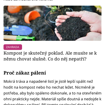
ZAHRADA
Kompost je skutečný poklad. Ale musíte se k
němu chovat slušně. Co do něj nepatří?
Proč zákaz pálení
Mokrá tráva a napadené listí je jistě lepší spálit než
hodit na kompost nebo ho nechat ležet. Nicméně je
potřeba, aby bylo spáleno dokonale, a to na otevřeném
ohni prakticky nejde. Materiál spíše doutná a nedojde k
dokonalému spálení. Při tomto spalování dochází k