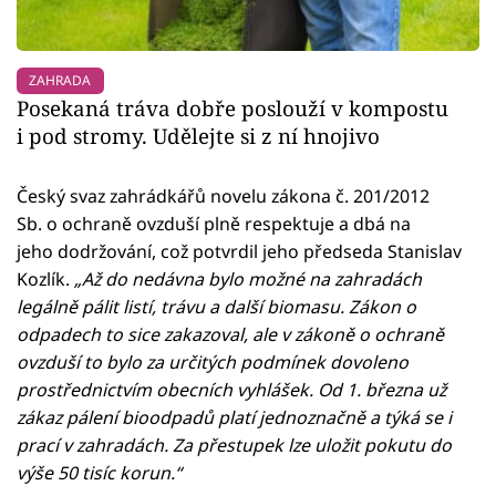
ZAHRADA
Posekaná tráva dobře poslouží v kompostu
i pod stromy. Udělejte si z ní hnojivo
Český svaz zahrádkářů novelu zákona č. 201/2012
Sb. o ochraně ovzduší plně respektuje a dbá na
jeho dodržování, což potvrdil jeho předseda Stanislav
Kozlík.
„Až do nedávna bylo možné na zahradách
legálně pálit listí, trávu a další biomasu. Zákon o
odpadech to sice zakazoval, ale v zákoně o ochraně
ovzduší to bylo za určitých podmínek dovoleno
prostřednictvím obecních vyhlášek. Od 1. března už
zákaz pálení bioodpadů platí jednoznačně a týká se i
prací v zahradách. Za přestupek lze uložit pokutu do
výše 50 tisíc korun.“