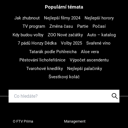
Populární témata
Jak zhubnout
Nejlepší filmy 2024
Nejlepší horory
TV program
Změna času
Partie
Počasí
Kdy budou volby
ZOO Nové začátky
Auto – katalog
7 pádů Honzy Dědka
Volby 2025
Svařené víno
Tatarák podle Pohlreicha
Aloe vera
Pěstování lichořeřišnice
Výpočet ascendentu
Tvarohové knedlíky
Nejlepší palačinky
Švestkový koláč
O FTV Prima
Management