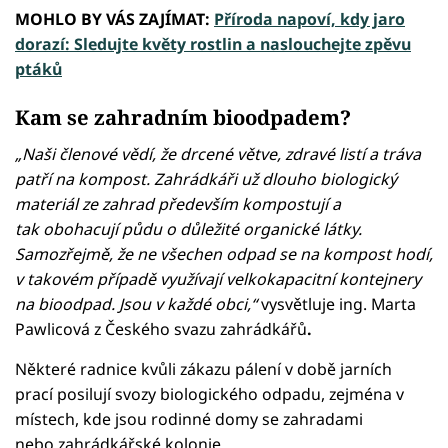
MOHLO BY VÁS ZAJÍMAT:
Příroda napoví, kdy jaro
dorazí: Sledujte květy rostlin a naslouchejte zpěvu
ptáků
Kam se zahradním bioodpadem?
„Naši členové vědí, že drcené větve, zdravé listí a tráva
patří na kompost. Zahrádkáři už dlouho biologický
materiál ze zahrad především kompostují a
tak obohacují půdu o důležité organické látky.
Samozřejmě, že ne všechen odpad se na kompost hodí,
v takovém případě využívají velkokapacitní kontejnery
na bioodpad. Jsou v každé obci,“
vysvětluje ing. Marta
Pawlicová z Českého svazu zahrádkářů
.
Některé radnice kvůli zákazu pálení v době jarních
prací posilují svozy biologického odpadu, zejména v
místech, kde jsou rodinné domy se zahradami
nebo zahrádkářské kolonie.