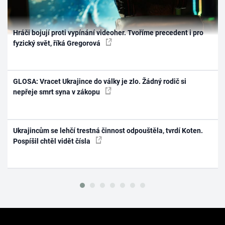
Hráči bojují proti vypínání videoher. Tvoříme precedent i pro
fyzický svět, říká Gregorová
GLOSA: Vracet Ukrajince do války je zlo. Žádný rodič si
nepřeje smrt syna v zákopu
Ukrajincům se lehčí trestná činnost odpouštěla, tvrdí Koten.
Pospíšil chtěl vidět čísla