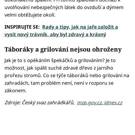
uvolňování nebezpečných látek do ovzduší a dýmem
velmi obtěžujete okolí.
INSPIRUJTE SE:
Rady a tipy, jak na jaře založit a
vysít nový trávník, aby byl zdravý a krásný
Táboráky a grilování nejsou ohroženy
Jak je to s opékáním špekáčků a grilováním? Je to
možnost, jak spálit suché zdravé dřevo z jarního
prořezu stromů. Co se týče táboráků nebo grilování na
zahradách, tam problém není, není v rozporu se
zákonem.
Zdroje: Český svaz zahrádkářů,
mzp.gov.cz
,
idnes.cz