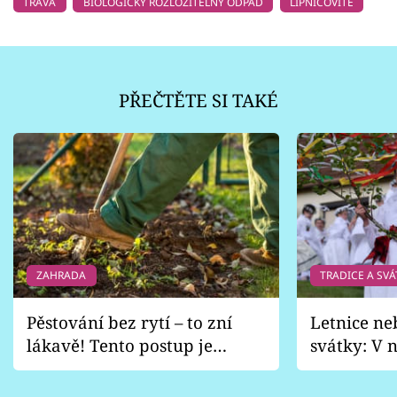
TRÁVA
BIOLOGICKY ROZLOŽITELNÝ ODPAD
LIPNICOVITÉ
PŘEČTĚTE SI TAKÉ
ZAHRADA
TRADICE A SVÁ
Pěstování bez rytí – to zní
Letnice ne
lákavě! Tento postup je
svátky: V n
vhodný jen pro některé
pondělí z
zahrady