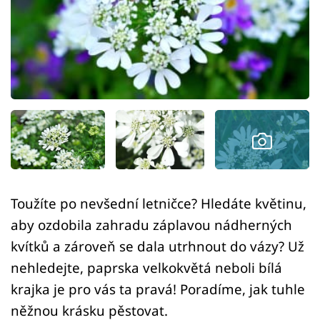
Sledujte prima+
Přihlášení
Sledujte nás
Toužíte po nevšední letničce? Hledáte květinu,
aby ozdobila zahradu záplavou nádherných
kvítků a zároveň se dala utrhnout do vázy? Už
nehledejte, paprska velkokvětá neboli bílá
krajka je pro vás ta pravá! Poradíme, jak tuhle
něžnou krásku pěstovat.