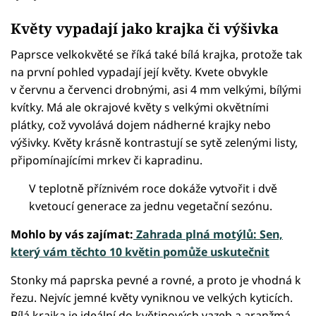
Květy vypadají jako krajka či výšivka
Paprsce velkokvěté se říká také bílá krajka, protože tak
na první pohled vypadají její květy. Kvete obvykle
v červnu a červenci drobnými, asi 4 mm velkými, bílými
kvítky. Má ale okrajové květy s velkými okvětními
plátky, což vyvolává dojem nádherné krajky nebo
výšivky. Květy krásně kontrastují se sytě zelenými listy,
připomínajícími mrkev či kapradinu.
V teplotně příznivém roce dokáže vytvořit i dvě
kvetoucí generace za jednu vegetační sezónu.
Mohlo by vás zajímat:
Zahrada plná motýlů: Sen,
který vám těchto 10 květin pomůže uskutečnit
Stonky má paprska pevné a rovné, a proto je vhodná k
řezu. Nejvíc jemné květy vyniknou ve velkých kyticích.
Bílá krajka je ideální do květinových vazeb a aranžmá,