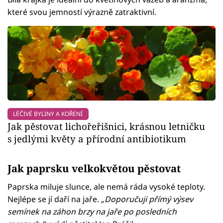
které svou jemností výrazně zatraktivní.
LÉČIVÉ BYLINY A KOŘENÍ
Jak pěstovat lichořeřišnici, krásnou letničku
s jedlými květy a přírodní antibiotikum
Jak paprsku velkokvětou pěstovat
Paprska miluje slunce, ale nemá ráda vysoké teploty.
Nejlépe se jí daří na jaře.
„Doporučuji přímý výsev
semínek na záhon brzy na jaře po posledních