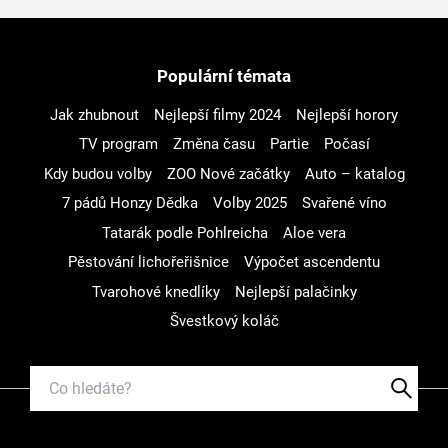
Populární témata
Jak zhubnout
Nejlepší filmy 2024
Nejlepší horory
TV program
Změna času
Partie
Počasí
Kdy budou volby
ZOO Nové začátky
Auto – katalog
7 pádů Honzy Dědka
Volby 2025
Svařené víno
Tatarák podle Pohlreicha
Aloe vera
Pěstování lichořeřišnice
Výpočet ascendentu
Tvarohové knedlíky
Nejlepší palačinky
Švestkový koláč