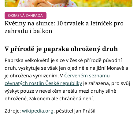
OKRASNÁ ZAHRADA
Květiny na slunce: 10 trvalek a letniček pro
zahradu i balkon
V přírodě je paprska ohrožený druh
Paprska velkokvětá je sice v české přírodě původní
druh, vyskytuje se však jen ojediněle na jižní Moravě a
je ohrožena vymizením. V
Červeném seznamu
cévnatých rostlin České republiky
je zařazena, pro svůj
výskyt pouze v nevelkém areálu mezi druhy silně
ohrožené, zákonem ale chráněná není.
Zdroje:
wikipedia.org
, pěstitel Jan Prášil