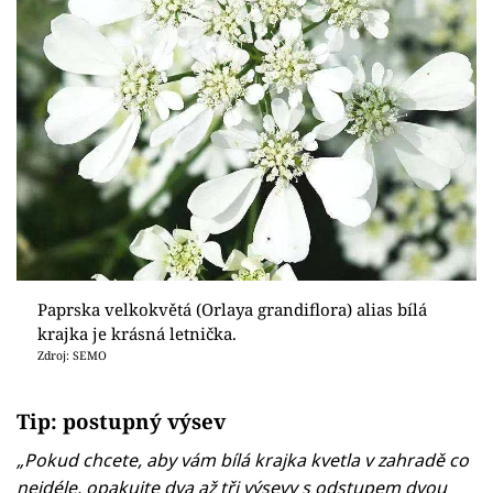
Paprska velkokvětá (Orlaya grandiflora) alias bílá
krajka je krásná letnička.
Zdroj: SEMO
Tip: postupný výsev
„Pokud chcete, aby vám bílá krajka kvetla v zahradě co
nejdéle, opakujte dva až tři výsevy s odstupem dvou