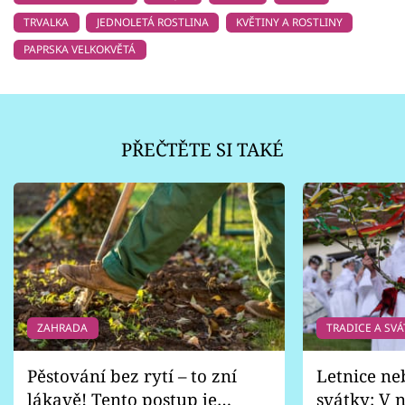
TRVALKA
JEDNOLETÁ ROSTLINA
KVĚTINY A ROSTLINY
PAPRSKA VELKOKVĚTÁ
PŘEČTĚTE SI TAKÉ
ZAHRADA
TRADICE A SVÁ
Pěstování bez rytí – to zní
Letnice ne
lákavě! Tento postup je
svátky: V n