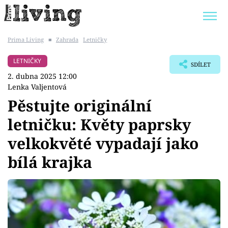
Prima Living
■
Zahrada
Letničky
Trendy:
JAK UŠETŘIT
POKOJOVÉ KVĚTINY
LETNIČKY
SDÍLET
BYDLENÍ SLAVNÝCH
ZAHRADA
2. dubna 2025 12:00
Lenka Valjentová
Pěstujte originální
letničku: Květy paprsky
Témata
velkokvěté vypadají jako
Bydlení
bílá krajka
Zahrada
Design