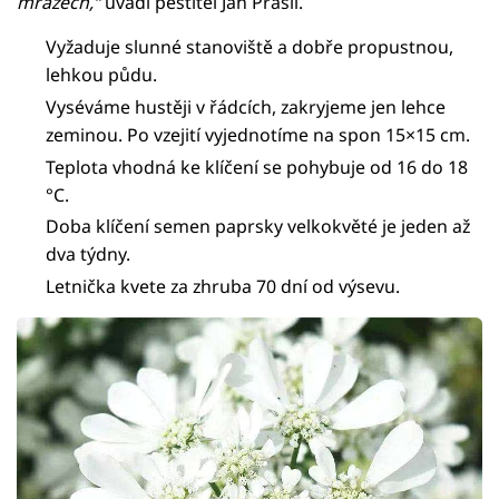
mrazech,“
uvádí pěstitel Jan Prášil.
Vyžaduje slunné stanoviště a dobře propustnou,
lehkou půdu.
Vyséváme hustěji v řádcích, zakryjeme jen lehce
zeminou. Po vzejití vyjednotíme na spon 15×15 cm.
Teplota vhodná ke klíčení se pohybuje od 16 do 18
°C.
Doba klíčení semen paprsky velkokvěté je jeden až
dva týdny.
Letnička kvete za zhruba 70 dní od výsevu.