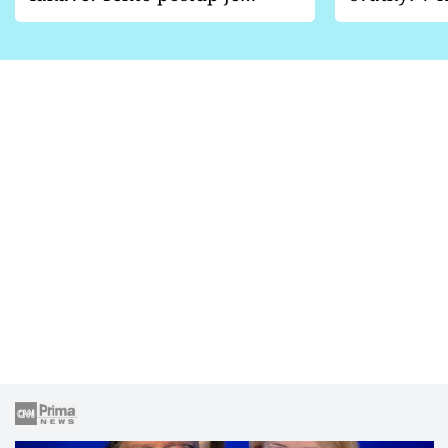
vhodný jen pro některé
pondělí z
zahrady