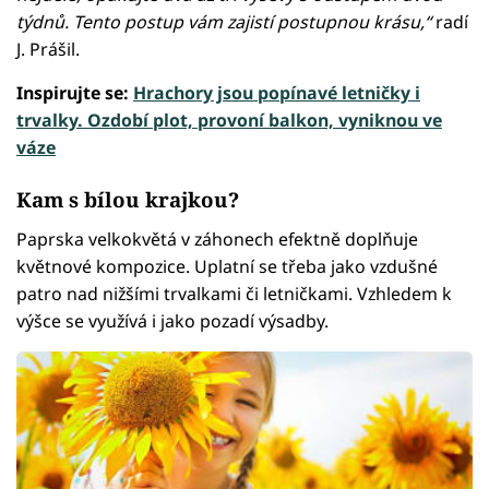
týdnů. Tento postup vám zajistí postupnou krásu,“
radí
J. Prášil.
Inspirujte se:
Hrachory jsou popínavé letničky i
trvalky. Ozdobí plot, provoní balkon, vyniknou ve
váze
Kam s bílou krajkou?
Paprska velkokvětá v záhonech efektně doplňuje
květnové kompozice. Uplatní se třeba jako vzdušné
patro nad nižšími trvalkami či letničkami. Vzhledem k
výšce se využívá i jako pozadí výsadby.