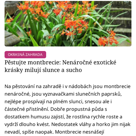
OKRASNÁ ZAHRADA
Pěstujte montbrecie: Nenáročné exotické
krásky milují slunce a sucho
Na pěstování na zahradě i v nádobách jsou montbrecie
nenáročné, jsou vyznavačkami slunečních paprsků,
nejlépe prospívají na plném slunci, snesou ale i
částečné přistínění. Dobře propustná půda s
dostatkem humusu zajistí, že rostlina rychle roste a
vydrží dlouho kvést. Nedostatek vláhy a horko jim nijak
nevadí, spíše naopak. Montbrecie nesnášejí