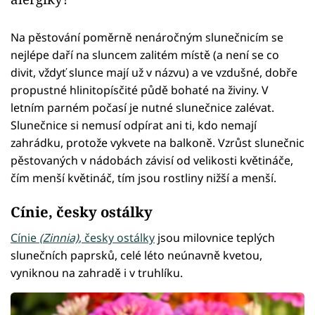
Na pěstování poměrně nenáročným slunečnicím se
nejlépe daří na sluncem zalitém místě (a není se co
divit, vždyť slunce mají už v názvu) a ve vzdušné, dobře
propustné hlinitopísčité půdě bohaté na živiny. V
letním parném počasí je nutné slunečnice zalévat.
Slunečnice si nemusí odpírat ani ti, kdo nemají
zahrádku, protože vykvete na balkoně. Vzrůst slunečnic
pěstovaných v nádobách závisí od velikosti květináče,
čím menší květináč, tím jsou rostliny nižší a menší.
Cínie, česky ostálky
Cínie
(Zinnia)
, česky ostálky
jsou milovnice teplých
slunečních paprsků, celé léto neúnavně kvetou,
vyniknou na zahradě i v truhlíku.