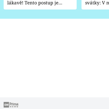
lákavě! Tento postup je
svátky: V n
vhodný jen pro některé
pondělí z
zahrady