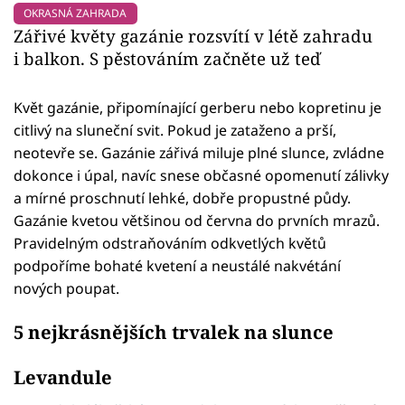
OKRASNÁ ZAHRADA
Zářivé květy gazánie rozsvítí v létě zahradu
i balkon. S pěstováním začněte už teď
Květ gazánie, připomínající gerberu nebo kopretinu je
citlivý na sluneční svit. Pokud je zataženo a prší,
neotevře se. Gazánie zářivá miluje plné slunce, zvládne
dokonce i úpal, navíc snese občasné opomenutí zálivky
a mírné proschnutí lehké, dobře propustné půdy.
Gazánie kvetou většinou od června do prvních mrazů.
Pravidelným odstraňováním odkvetlých květů
podpoříme bohaté kvetení a neustálé nakvétání
nových poupat.
5 nejkrásnějších trvalek na slunce
Levandule