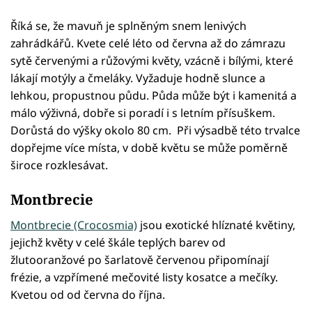
Říká se, že mavuň je splněným snem lenivých
zahrádkářů. Kvete celé léto od června až do zámrazu
sytě červenými a růžovými květy, vzácně i bílými, které
lákají motýly a čmeláky. Vyžaduje hodně slunce a
lehkou, propustnou půdu. Půda může být i kamenitá a
málo výživná, dobře si poradí i s letním přísuškem.
Dorůstá do výšky okolo 80 cm. Při výsadbě této trvalce
dopřejme více místa, v době květu se může poměrně
široce rozklesávat.
Montbrecie
Montbrecie (Crocosmia)
jsou exotické hlíznaté květiny,
jejichž květy v celé škále teplých barev od
žlutooranžové po šarlatově červenou připomínají
frézie, a vzpřímené mečovité listy kosatce a mečíky.
Kvetou od od června do října.