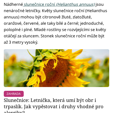
Nádherné
slunečnice roční
(Helianthus annuus)
jsou
nenáročné letničky. Květy slunečnice roční (Helianthus
annuus) mohou být citronově žluté, zlatožluté,
oranžové, červené, ale taky bílé a černé; jednoduché,
poloplné i plné. Mladé rostliny se rozvíjejícími se květy
otáčejí za sluncem. Stonek slunečnice roční může být
až 3 metry vysoký.
ZAHRADA
Slunečnice: Letnička, která umí být obr i
trpaslík. Jak vypěstovat i druhy vhodné pro
alergiky?