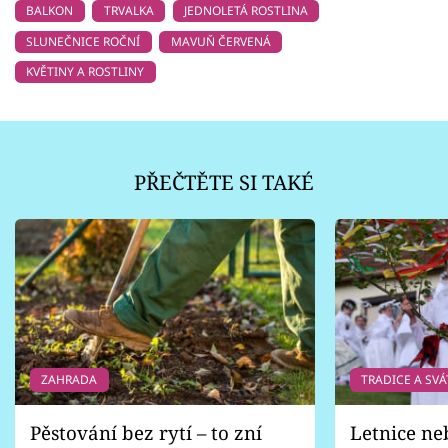
BALKON
TRVALKA
JEDNOLETÁ ROSTLINA
SLUNEČNICE ROČNÍ
MAVUŇ ČERVENÁ
KVĚTINY A ROSTLINY
PŘEČTĚTE SI TAKÉ
ZAHRADA
TRADICE A SVÁ
Pěstování bez rytí – to zní
Letnice ne