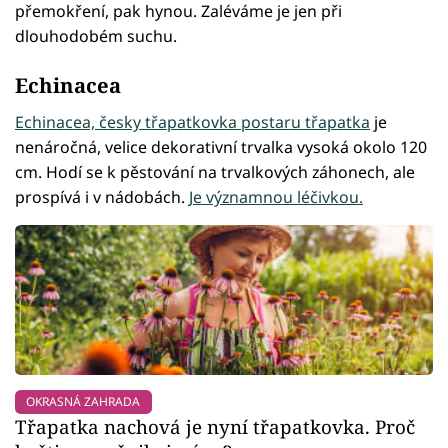
přemokření, pak hynou. Zaléváme je jen při
dlouhodobém suchu.
Echinacea
Echinacea, česky třapatkovka postaru třapatka
je
nenáročná, velice dekorativní trvalka vysoká okolo 120
cm. Hodí se k pěstování na trvalkových záhonech, ale
prospívá i v nádobách.
Je významnou léčivkou.
OKRASNÁ ZAHRADA
Třapatka nachová je nyní třapatkovka. Proč