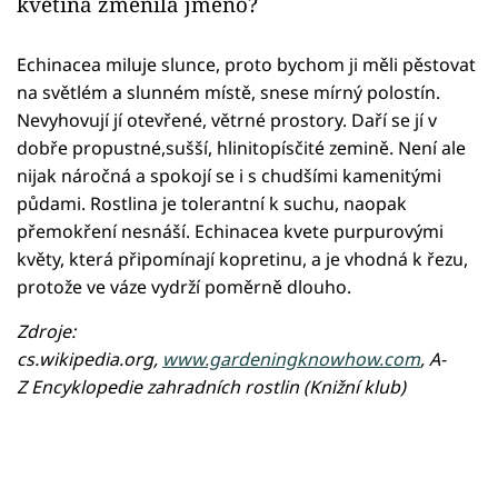
květina změnila jméno?
Echinacea miluje slunce, proto bychom ji měli pěstovat
na světlém a slunném místě, snese mírný polostín.
Nevyhovují jí otevřené, větrné prostory. Daří se jí v
dobře propustné,sušší, hlinitopísčité zemině. Není ale
nijak náročná a spokojí se i s chudšími kamenitými
půdami. Rostlina je tolerantní k suchu, naopak
přemokření nesnáší. Echinacea kvete purpurovými
květy, která připomínají kopretinu, a je vhodná k řezu,
protože ve váze vydrží poměrně dlouho.
Zdroje:
cs.wikipedia.org,
www.gardeningknowhow.com
, A-
Z Encyklopedie zahradních rostlin (Knižní klub)