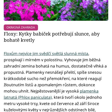
OKRASNÁ ZAHRADA
Floxy: Kytky babiček potřebují slunce, aby
bohatě kvetly
Floxům nejvíce jim svědčí světlá slunná místa
,
prospívají i mírném v polostínu. Vyhovuje jim běžná
zahradní zemina bohatá na humus, dostatečně vlhká a
propustná. Plamenky nesnášejí přelití, spíše snesou
krátkodobé sucho než přemokření, na které reagují
žloutnutím listů a zpomaleným růstem, dokonce
mohou uhnít. Nejpěstovanější je vysoká
plamenka
latnatá (Phlox paniculata),
která tvoří okolo jednoho
metru vysoké trsy, kvete od července až září široce
kuželovitými květy v nejrůznějších odstínech bílé,