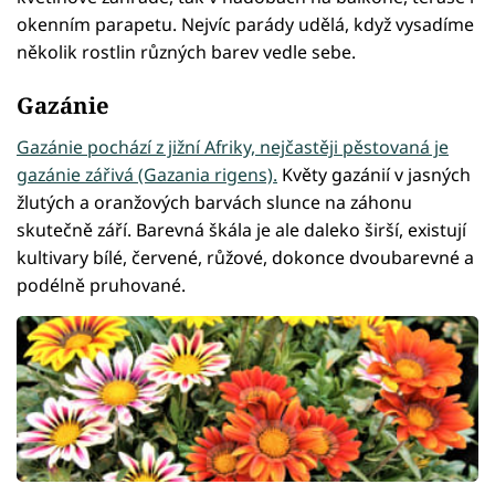
okenním parapetu. Nejvíc parády udělá, když vysadíme
několik rostlin různých barev vedle sebe.
Gazánie
Gazánie pochází z jižní Afriky, nejčastěji pěstovaná je
gazánie zářivá (Gazania rigens).
Květy gazánií v jasných
žlutých a oranžových barvách slunce na záhonu
skutečně září. Barevná škála je ale daleko širší, existují
kultivary bílé, červené, růžové, dokonce dvoubarevné a
podélně pruhované.