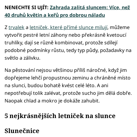
NENECHTE SI UJÍT:
Zahrada zalitá sluncem: Více, než
40 druhů květin a keřů pro dobrou náladu
Z
trvalek
a
letniček, které přímé slunce milují
, můžeme
vytvořit pestré letní záhony nebo překrásně kvetoucí
truhlíky, dají se různě kombinovat, protože sdílejí
podobné podmínky růstu, tedy typ půdy, požadavky na
světlo a zálivku.
Na pěstování nejsou většinou příliš náročné, když jim
dopřejeme lehčí propustnou zeminu a chráněné místo
na slunci, budou bohatě kvést celé léto. A ani
nepotřebují tolik zalévat, protože sucho jim dělá dobře.
Naopak chlad a mokro je dokáže zahubit.
5 nejkrásnějších letniček na slunce
Slunečnice