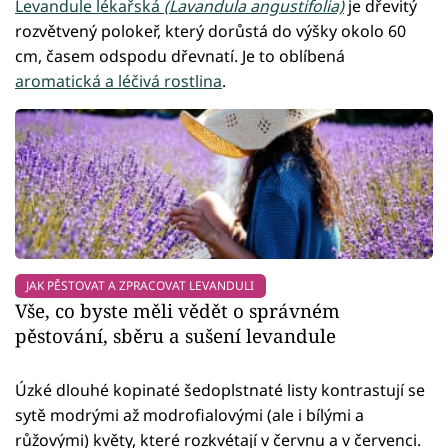
Levandule lékařská
(Lavandula angustifolia)
je dřevitý
rozvětvený polokeř, který dorůstá do výšky okolo 60
cm, časem odspodu dřevnatí. Je to oblíbená
aromatická a léčivá rostlina
.
JAK PĚSTOVAT A ZPRACOVAT LEVANDULI
Vše, co byste měli vědět o správném
pěstování, sběru a sušení levandule
Úzké dlouhé kopinaté šedoplstnaté listy kontrastují se
sytě modrými až modrofialovými (ale i bílými a
růžovými) květy, které rozkvétají v červnu a v červenci.