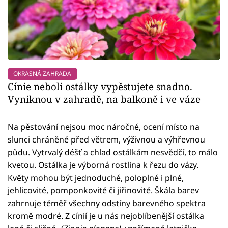
OKRASNÁ ZAHRADA
Cínie neboli ostálky vypěstujete snadno.
Vyniknou v zahradě, na balkoně i ve váze
Na pěstování nejsou moc náročné, ocení místo na
slunci chráněné před větrem, výživnou a výhřevnou
půdu. Vytrvalý déšť a chlad ostálkám nesvědčí, to málo
kvetou. Ostálka je výborná rostlina k řezu do vázy.
Květy mohou být jednoduché, poloplné i plné,
jehlicovité, pomponkovité či jiřinovité. Škála barev
zahrnuje téměř všechny odstíny barevného spektra
kromě modré. Z cínií je u nás nejoblíbenější ostálka