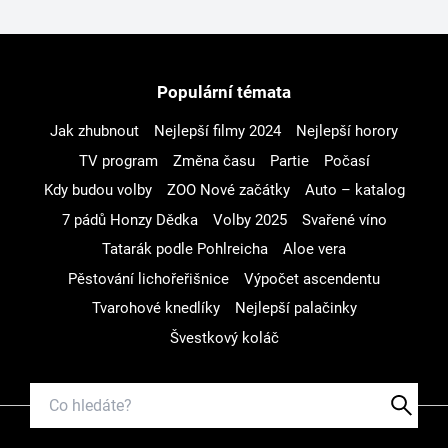
Populární témata
Jak zhubnout
Nejlepší filmy 2024
Nejlepší horory
TV program
Změna času
Partie
Počasí
Kdy budou volby
ZOO Nové začátky
Auto – katalog
7 pádů Honzy Dědka
Volby 2025
Svařené víno
Tatarák podle Pohlreicha
Aloe vera
Pěstování lichořeřišnice
Výpočet ascendentu
Tvarohové knedlíky
Nejlepší palačinky
Švestkový koláč