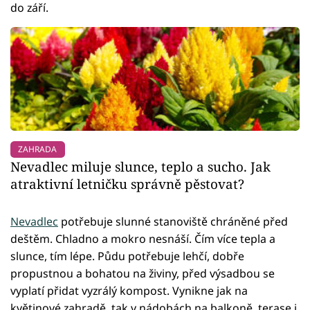
do září.
ZAHRADA
Nevadlec miluje slunce, teplo a sucho. Jak
atraktivní letničku správně pěstovat?
Nevadlec
potřebuje slunné stanoviště chráněné před
deštěm. Chladno a mokro nesnáší. Čím více tepla a
slunce, tím lépe. Půdu potřebuje lehčí, dobře
propustnou a bohatou na živiny, před výsadbou se
vyplatí přidat vyzrálý kompost. Vynikne jak na
květinové zahradě, tak v nádobách na balkoně, terase i