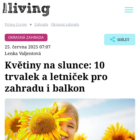
Prima Living
■
Zahrada
Okrasná zahrada
Trendy:
JAK UŠETŘIT
POKOJOVÉ KVĚTINY
OKRASNÁ ZAHRADA
SDÍLET
BYDLENÍ SLAVNÝCH
ZAHRADA
25. června 2025 07:07
Lenka Valjentová
Květiny na slunce: 10
trvalek a letniček pro
Témata
zahradu i balkon
Bydlení
Zahrada
Design