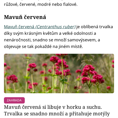
růžové, červené, modré nebo fialové.
Mavuň červená
Mavuň červená
(Centranthus ruber)
je oblíbená trvalka
díky svým krásným květům a velké odolnosti a
nenáročnosti, snadno se množí samovýsevem, a
objevuje se tak pokaždé na jiném místě.
ZAHRADA
Mavuň červená si libuje v horku a suchu.
Trvalka se snadno množí a přitahuje motýly