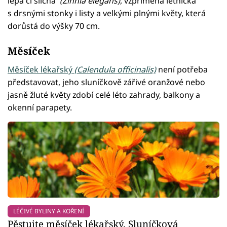
lepá či sličná
(Zinnia elegans)
, vzpřímená letnička
s drsnými stonky i listy a velkými plnými květy, která
dorůstá do výšky 70 cm.
Měsíček
Měsíček lékařský
(Calendula officinalis)
není potřeba
představovat, jeho sluníčkově zářivé oranžové nebo
jasně žluté květy zdobí celé léto zahrady, balkony a
okenní parapety.
LÉČIVÉ BYLINY A KOŘENÍ
Pěstujte měsíček lékařský. Sluníčková