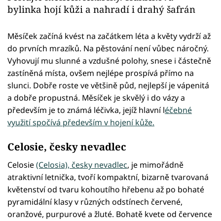
bylinka hojí kůži a nahradí i drahý šafrán
Měsíček začíná kvést na začátkem léta a květy vydrží až
do prvních mrazíků. Na pěstování není vůbec náročný.
Vyhovují mu slunné a vzdušné polohy, snese i částečně
zastíněná místa, ovšem nejlépe prospívá přímo na
slunci. Dobře roste ve většině půd, nejlepší je vápenitá
a dobře propustná. Měsíček je skvělý i do vázy a
především je to známá léčivka, jejíž hlavní l
éčebné
využití spočívá především v hojení kůže.
Celosie, česky nevadlec
Celosie
(Celosia), česky nevadlec
, je mimořádně
atraktivní letnička, tvoří kompaktní, bizarně tvarovaná
květenství od tvaru kohoutího hřebenu až po bohaté
pyramidální klasy v různých odstínech červené,
oranžové, purpurové a žluté. Bohatě kvete od července