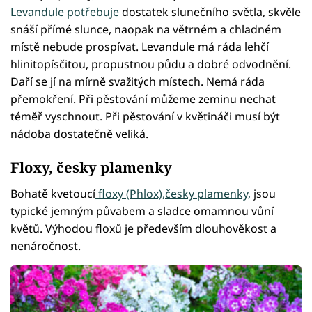
Levandule potřebuje
dostatek slunečního světla, skvěle
snáší přímé slunce, naopak na větrném a chladném
místě nebude prospívat. Levandule má ráda lehčí
hlinitopísčitou, propustnou půdu a dobré odvodnění.
Daří se jí na mírně svažitých místech. Nemá ráda
přemokření. Při pěstování můžeme zeminu nechat
téměř vyschnout. Při pěstování v květináči musí být
nádoba dostatečně veliká.
Floxy, česky plamenky
Bohatě kvetoucí
floxy (Phlox),česky plamenky,
jsou
typické jemným půvabem a sladce omamnou vůní
květů. Výhodou floxů je především dlouhověkost a
nenáročnost.