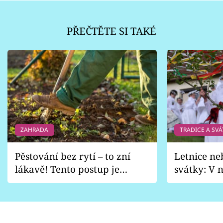
PŘEČTĚTE SI TAKÉ
ZAHRADA
TRADICE A SVÁ
Pěstování bez rytí – to zní
Letnice ne
lákavě! Tento postup je
svátky: V n
vhodný jen pro některé
pondělí z
zahrady