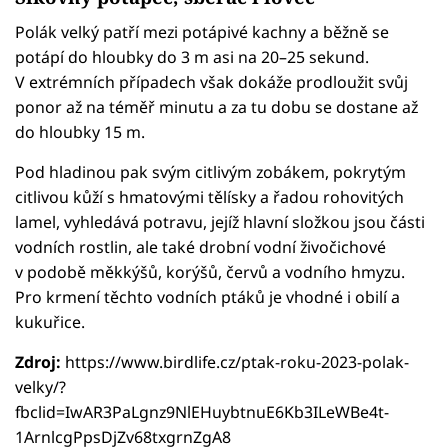
Polák velký patří mezi potápivé kachny a běžně se
potápí do hloubky do 3 m asi na 20–25 sekund.
V extrémních případech však dokáže prodloužit svůj
ponor až na téměř minutu a za tu dobu se dostane až
do hloubky 15 m.
Pod hladinou pak svým citlivým zobákem, pokrytým
citlivou kůží s hmatovými tělísky a řadou rohovitých
lamel, vyhledává potravu, jejíž hlavní složkou jsou části
vodních rostlin, ale také drobní vodní živočichové
v podobě měkkýšů, korýšů, červů a vodního hmyzu.
Pro krmení těchto vodních ptáků je vhodné i obilí a
kukuřice.
Zdroj:
https://www.birdlife.cz/ptak-roku-2023-polak-
velky/?
fbclid=IwAR3PaLgnz9NlEHuybtnuE6Kb3ILeWBe4t-
1ArnlcgPpsDjZv68txgrnZgA8