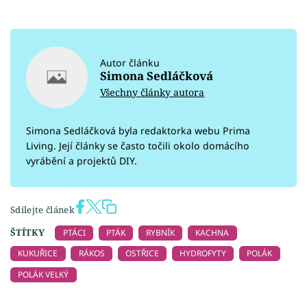
Autor článku
Simona Sedláčková
Všechny články autora
Simona Sedláčková byla redaktorka webu Prima
Living. Její články se často točili okolo domácího
vyrábění a projektů DIY.
Sdílejte článek
ŠTÍTKY
PTÁCI
PTÁK
RYBNÍK
KACHNA
KUKUŘICE
RÁKOS
OSTŘICE
HYDROFYTY
POLÁK
POLÁK VELKÝ