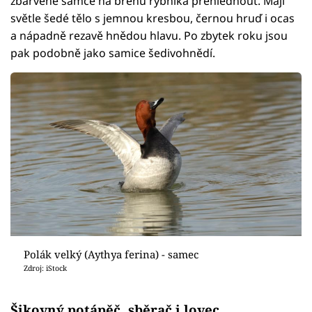
zbarvené samce na břehu rybníka přehlédnout. Mají
světle šedé tělo s jemnou kresbou, černou hruď i ocas
a nápadně rezavě hnědou hlavu. Po zbytek roku jsou
pak podobně jako samice šedivohnědí.
Polák velký (Aythya ferina) - samec
Zdroj: iStock
Šikovný potápěč, sběrač i lovec