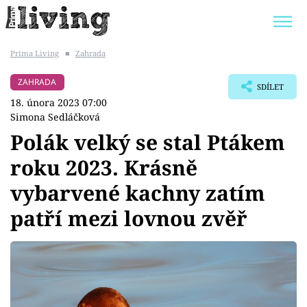
Prima Living
■
Zahrada
Trendy:
JAK UŠETŘIT
POKOJOVÉ KVĚTINY
ZAHRADA
SDÍLET
BYDLENÍ SLAVNÝCH
ZAHRADA
18. února 2023 07:00
Simona Sedláčková
Polák velký se stal Ptákem
roku 2023. Krásně
Témata
vybarvené kachny zatím
Bydlení
patří mezi lovnou zvěř
Zahrada
Design