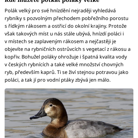
Polák velký pro své hnízdění nejraději vyhledává
rybníky s pozvolným přechodem pobřežního porostu
s řídkým rákosem a ostřicí do okolní krajiny. Protože
však takových míst u nás stále ubývá, hnízdí poláci i
v místech se zaplaveným rákosem a nejčastěji je
objevíte na rybničních ostrůvcích s vegetací z rákosu a
kopřiv. Bohužel poláky ohrožuje i špatná kvalita vody
v českých rybnících a také velké množství chovných
ryb, především kaprů. Ti se živí stejnou potravou jako
poláci, a tak jí pro vodní ptáky zbývá jen málo.