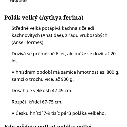
Zdroj: iStock
Polák velký (Aythya ferina)
Středně velká potápivá kachna z čeledi
kachnovitých (Anatidae), z řádu vrubozobých
(Anseriformes).
Dožívá se průměrně 6 let, ale může se dožít až 20
let.
V hnízdním období má samice hmotnost asi 800 g,
samci o trochu více, až 900 g.
Dosahuje velikosti 42-49 cm.
Rozpětí křídel 67-75 cm.
V Česku hnízdí 7-9 tisíc párů poláka velkého.
Kde můžete potkat poláky velké