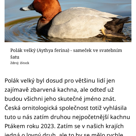
Sledujte prima+
Přihlášení
Sledujte nás
Polák velký (Aythya ferina) - sameček ve svatebním
šatu
Zdroj: iStock
Polák velký byl dosud pro většinu lidí jen
zajímavě zbarvená kachna, ale odteď už
budou všichni jeho skutečné jméno znát.
Česká ornitologická společnost totiž vyhlásila
tuto u nás zatím druhou nejpočetnější kachnu
Ptákem roku 2023. Zatím se v našich krajích
jedná o lovný druh, ale to by se mělo rychle