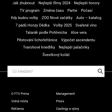
Jak zhubnout
Nejlepší filmy 2024
Nejlepší horory
TV program
Změna času
Partie
Počasí
Kdy budou volby
ZOO Nové začátky
Auto – katalog
7 pádů Honzy Dědka
Volby 2025
Svařené víno
Tatarák podle Pohlreicha
Aloe vera
Pěstování lichořeřišnice
Výpočet ascendentu
Tvarohové knedlíky
Nejlepší palačinky
Švestkový koláč
O FTV Prima
Management
Volná místa
Press
Reklama
Castingy a výzvy