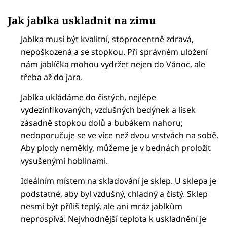
Jak jablka uskladnit na zimu
Jablka musí být kvalitní, stoprocentně zdravá,
nepoškozená a se stopkou. Při správném uložení
nám jablíčka mohou vydržet nejen do Vánoc, ale
třeba až do jara.
Jablka ukládáme do čistých, nejlépe
vydezinfikovaných, vzdušných bedýnek a lísek
zásadně stopkou dolů a bubákem nahoru;
nedoporučuje se ve více než dvou vrstvách na sobě.
Aby plody neměkly, můžeme je v bednách proložit
vysušenými hoblinami.
Ideálním místem na skladování je sklep. U sklepa je
podstatné, aby byl vzdušný, chladný a čistý. Sklep
nesmí být příliš teplý, ale ani mráz jablkům
neprospívá. Nejvhodnější teplota k uskladnění je