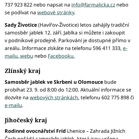
737 923 822 nebo napsat na
info@farmalicka.cz
nebo
se podívat na
webové stránky
.
Sady Životice
(Havířov-Životice) letos zahájily tradiční
samosběr jablek 12. září. Jablka si můžete i zakoupit
v podnikové prodejně. Parkování
je dostupné přímo v
areálu. Informace získáte na telefonu 596 411 333,
e-
mailu
,
webu
nebo
Facebooku.
Zlínský kraj
Samosběr jablek ve Skrbeni u Olomouce
bude
probíhat 23. 9. od 8:00 do 12:00. Aktuální informace se
dozvíte na
webových stránkách
, telefonu 602 775 898 či
e-mailu
.
Jihočeský kraj
Rodinné ovocnářství Fríd
Lhenice – Zahrada Jižních
Čech pořádá samosběr jablek, která jsou určena