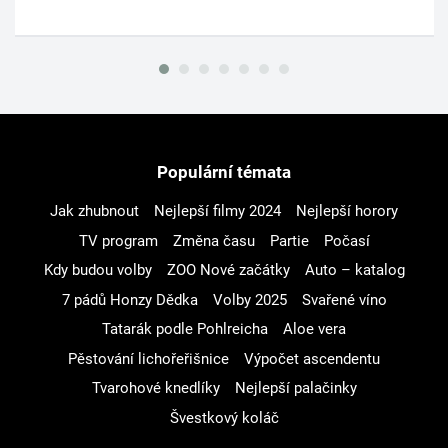
Populární témata
Jak zhubnout
Nejlepší filmy 2024
Nejlepší horory
TV program
Změna času
Partie
Počasí
Kdy budou volby
ZOO Nové začátky
Auto – katalog
7 pádů Honzy Dědka
Volby 2025
Svařené víno
Tatarák podle Pohlreicha
Aloe vera
Pěstování lichořeřišnice
Výpočet ascendentu
Tvarohové knedlíky
Nejlepší palačinky
Švestkový koláč