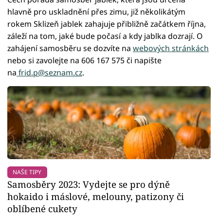
hlavně pro uskladnění přes zimu, již několikátým
rokem Sklizeň jablek zahajuje přibližně začátkem října,
záleží na tom, jaké bude počasí a kdy jablka dozrají. O
zahájení samosběru se dozvíte na
webových stránkách
nebo si zavolejte na 606 167 575 či napište
na
frid.p@seznam.cz
.
NAŠE TIPY
Samosběry 2023: Vydejte se pro dýně
hokaido i máslové, melouny, patizony či
oblíbené cukety