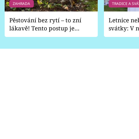
ZAHRADA
TRADICE A SVÁ
Pěstování bez rytí – to zní
Letnice ne
lákavě! Tento postup je
svátky: V n
vhodný jen pro některé
pondělí z
zahrady