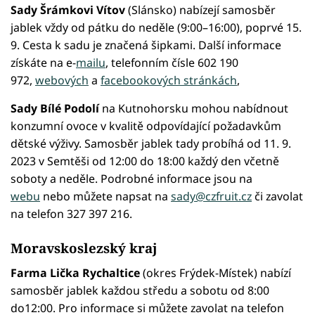
Sady Šrámkovi Vítov
(Slánsko) nabízejí samosběr
jablek vždy od pátku do neděle (9:00–16:00), poprvé 15.
9. Cesta k sadu je značená šipkami. Další informace
získáte na e-
mailu
, telefonním čísle 602 190
972,
webových
a
facebookových stránkách
,
Sady Bílé Podolí
na Kutnohorsku mohou nabídnout
konzumní ovoce v kvalitě odpovídající požadavkům
dětské výživy. Samosběr jablek tady probíhá od 11. 9.
2023 v Semtěši od 12:00 do 18:00 každý den včetně
soboty a neděle. Podrobné informace jsou na
webu
nebo můžete napsat na
sady@czfruit.cz
či zavolat
na telefon 327 397 216.
Moravskoslezský kraj
Farma Lička Rychaltice
(okres Frýdek-Místek) nabízí
samosběr jablek každou středu a sobotu od 8:00
do12:00. Pro informace si můžete zavolat na telefon