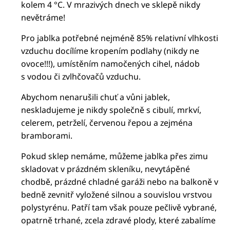
kolem 4 °C. V mrazivých dnech ve sklepě nikdy
nevětráme!
Pro jablka potřebné nejméně 85% relativní vlhkosti
vzduchu docílíme kropením podlahy (nikdy ne
ovoce!!!), umístěním namočených cihel, nádob
s vodou či zvlhčovačů vzduchu.
Abychom nenarušili chuť a vůni jablek,
neskladujeme je nikdy společně s cibulí, mrkví,
celerem, petrželí, červenou řepou a zejména
bramborami.
Pokud sklep nemáme, můžeme jablka přes zimu
skladovat v prázdném skleníku, nevytápěné
chodbě, prázdné chladné garáži nebo na balkoně v
bedně zevnitř vyložené silnou a souvislou vrstvou
polystyrénu. Patří tam však pouze pečlivě vybrané,
opatrně trhané, zcela zdravé plody, které zabalíme