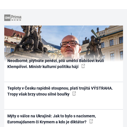
Neodborné, plýtváte penězi, píší umělci Babišovi kvůli
Klempířovi. Ministr kulturní politiku hájí
Teploty v Česku rapidně stoupnou, platí trojitá VÝSTRAHA.
Tropy však brzy utnou silné bouřky
Mýty o válce na Ukrajině: Jak to bylo s nacismem,
Euromajdanem či Krymem a kdo je diktátor?