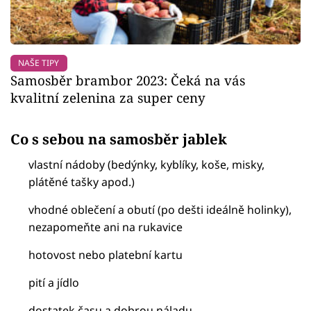
NAŠE TIPY
Samosběr brambor 2023: Čeká na vás
kvalitní zelenina za super ceny
Co s sebou na samosběr jablek
vlastní nádoby (bedýnky, kyblíky, koše, misky,
plátěné tašky apod.)
vhodné oblečení a obutí (po dešti ideálně holinky),
nezapomeňte ani na rukavice
hotovost nebo platební kartu
pití a jídlo
dostatek času a dobrou náladu