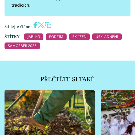
tradicích.
Sdílejte článek
ŠTÍTKY
JABLKO
PODZIM
SKLIZEŇ
USKLADNĚNÍ
SAMOSBĚR 2023
PŘEČTĚTE SI TAKÉ