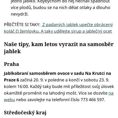
jedno jablko. Kdybychom do něj nechali spadnout
více plodů, budou se na nich dělat otlaky a dlouho
nevydrží.
PŘEČTĚTE SI TAKY:
Z padaných jablek upečte obrácený
koláč či žemlovku. A taky udělejte sirup a jablečný ocet
Naše tipy, kam letos vyrazit na samosběr
jablek
Praha
Jablkobraní samosběrem ovoce v sadu Na Krutci na
Praze 6
začíná 20. 9. v poledne a končí v sobotu 23. 9.
kolem 16:00. Každý taky bude mít příležitost svůj úlovek
okamžitě proměnit na lahodný mošt. Více se dozvíte
na
webu
nebo zavolejte na telefonní číslo 773 466 597.
Středočeský kraj