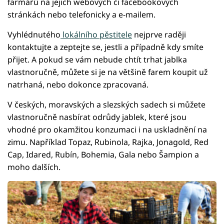
farmářů na jejich webových či facebookových
stránkách nebo telefonicky a e-mailem.
Vyhlédnutého
lokálního pěstitele
nejprve raději
kontaktujte a zeptejte se, jestli a případně kdy smíte
přijet. A pokud se vám nebude chtít trhat jablka
vlastnoručně, můžete si je na většině farem koupit už
natrhaná, nebo dokonce zpracovaná.
V českých, moravských a slezských sadech si můžete
vlastnoručně nasbírat odrůdy jablek, které jsou
vhodné pro okamžitou konzumaci i na uskladnění na
zimu. Například Topaz, Rubinola, Rajka, Jonagold, Red
Cap, Idared, Rubín, Bohemia, Gala nebo Šampion a
moho dalších.