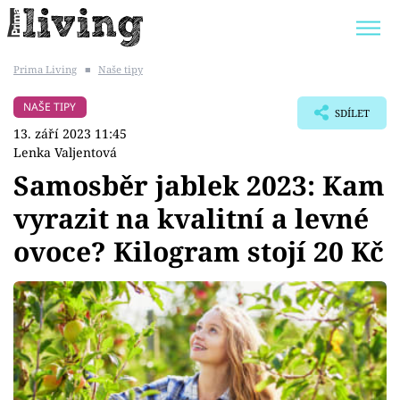
Prima Living
■
Naše tipy
Trendy:
JAK UŠETŘIT
POKOJOVÉ KVĚTINY
NAŠE TIPY
SDÍLET
BYDLENÍ SLAVNÝCH
ZAHRADA
13. září 2023 11:45
Lenka Valjentová
Samosběr jablek 2023: Kam
vyrazit na kvalitní a levné
Témata
ovoce? Kilogram stojí 20 Kč
Bydlení
Zahrada
Design