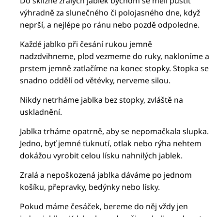
Do sklizně zralých jablek bychom se měli pustit
výhradně za slunečného či polojasného dne, když
neprší, a nejlépe po ránu nebo pozdě odpoledne.
Každé jablko při česání rukou jemně
nadzdvihneme, plod vezmeme do ruky, nakloníme a
prstem jemně zatlačíme na konec stopky. Stopka se
snadno oddělí od větévky, nerveme silou.
Nikdy netrháme jablka bez stopky, zvláště na
uskladnění.
Jablka trháme opatrně, aby se nepomačkala slupka.
Jedno, byť jemné ťuknutí, otlak nebo rýha nehtem
dokážou vyrobit celou lísku nahnilých jablek.
Zralá a nepoškozená jablka dáváme po jednom
košíku, přepravky, bedýnky nebo lísky.
Pokud máme česáček, bereme do něj vždy jen