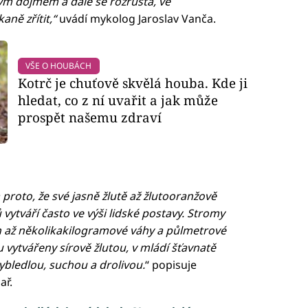
m dojmem a dále se rozrůstá, ve
ně zřítit,“
uvádí mykolog Jaroslav Vanča.
VŠE O HOUBÁCH
Kotrč je chuťově skvělá houba. Kde ji
hledat, co z ní uvařit a jak může
prospět našemu zdraví
 proto, že své jasně žlutě až žlutooranžově
ytváří často ve výši lidské postavy. Stromy
ch až několikakilogramové váhy a půlmetrové
u vytvářeny sírově žlutou, v mládí šťavnatě
ybledlou, suchou a drolivou.
“ popisuje
ař.