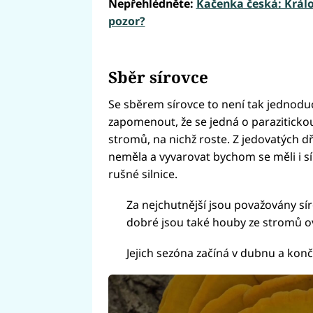
Nepřehlédněte:
Kačenka česká: Králov
pozor?
Sběr sírovce
Se sběrem sírovce to není tak jednod
zapomenout, že se jedná o parazitickou
stromů, na nichž roste. Z jedovatých dř
neměla a vyvarovat bychom se měli i s
rušné silnice.
Za nejchutnější jsou považovány sír
dobré jsou také houby ze stromů o
Jejich sezóna začíná v dubnu a končí