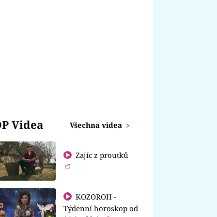
P Videa
Všechna videa
Zajíc z proutků
KOZOROH -
Týdenní horoskop od