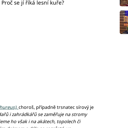
Proč se jí říká lesní kuře?
phureus)
,
choroš, případně trsnatec sírový je
dařů i zahrádkářů se zaměřuje na stromy
deme ho však i na akátech, topolech či