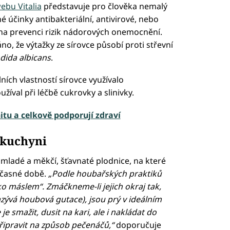
ebu Vitalia
představuje pro člověka nemalý
é účinky antibakteriální, antivirové, nebo
i na prevenci rizik nádorových onemocnění.
o, že výtažky ze sírovce působí proti střevní
dida albicans
.
lních vlastností sírovce využívalo
žíval při léčbě cukrovky a slinivky.
tu a celkově podporují zdraví
v kuchyni
ladé a měkčí, šťavnaté plodnice, na které
učasné době.
„Podle houbařských praktiků
ko máslem“. Zmáčkneme-li jejich okraj tak,
nazývá houbová gutace), jsou prý v ideálním
e smažit, dusit na kari, ale i nakládat do
 připravit na způsob pečenáčů,“
doporučuje