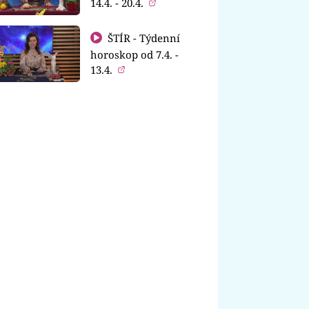
14.4. - 20.4.
ŠTÍR - Týdenní
horoskop od 7.4. -
13.4.