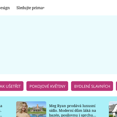
esign
Sledujte prima+
Design
TRENDY
JAK NA TO
PROMĚNY
NAŠE TIPY
JAK UŠETŘIT
POKOJOVÉ KVĚTINY
BYDLENÍ SLAVNÝCH
la
Meg Ryan prodává luxusní
.
sídlo. Moderní dům láká na
o
bazén, posilovnu i sprchu