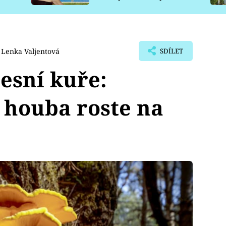
pro psy
Lenka Valjentová
SDÍLET
lesní kuře:
 houba roste na