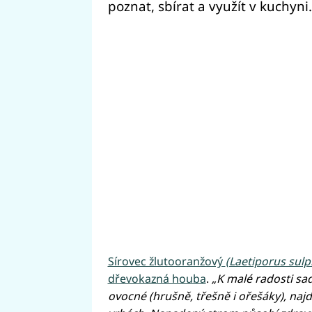
poznat, sbírat a využít v kuchyni. 
Sírovec žlutooranžový
(Laetiporus sul
dřevokazná houba
.
„K malé radosti sa
ovocné (hrušně, třešně i ořešáky), naj