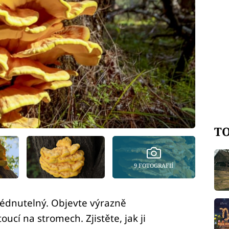
TO
9 FOTOGRAFIÍ
lédnutelný. Objevte výrazně
cí na stromech. Zjistěte, jak ji