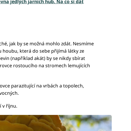
na jedlých jarních hub. Na co si dát
uché, jak by se možná mohlo zdát. Nesmíme
 houbu, která do sebe přijímá látky ze
evin (například akát) by se nikdy sbírat
írovce rostoucího na stromech lemujících
ovce parazitující na vrbách a topolech,
vocných.
 v říjnu.