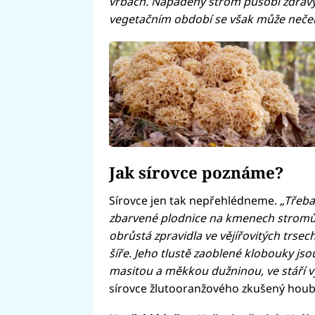
vrbách. Napadený strom působí zdravý
vegetačním období se však může nečeka
Jak sírovce poznáme?
Sírovce jen tak nepřehlédneme.
„Třeba
zbarvené plodnice na kmenech stromů v
obrůstá zpravidla ve vějířovitých trse
šíře. Jeho tlustě zaoblené klobouky jso
masitou a měkkou dužninou, ve stáří v
sírovce žlutooranžového zkušený houb