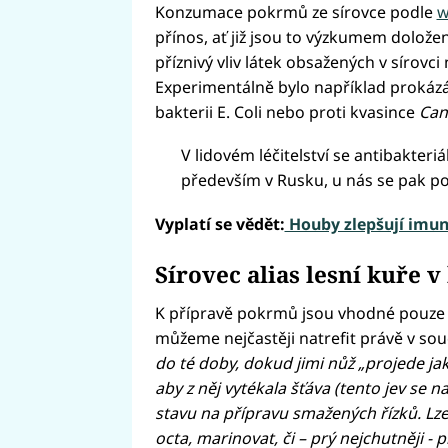
Konzumace pokrmů ze sírovce podle
w
přínos, ať již jsou to výzkumem doložen
příznivý vliv látek obsažených v sírovc
Experimentálně bylo například prokázán
bakterii E. Coli nebo proti kvasince
Can
V lidovém léčitelství se antibakteriá
především v Rusku, u nás se pak pou
Vyplatí se vědět:
Houby zlepšují imuni
Sírovec alias lesní kuře 
K přípravě pokrmů jsou vhodné pouze m
můžeme nejčastěji natrefit právě v so
do té doby, dokud jimi nůž „projede ja
aby z něj vytékala šťáva (tento jev se 
stavu na přípravu smažených řízků. Lze j
octa, marinovat, či – prý nejchutněji -