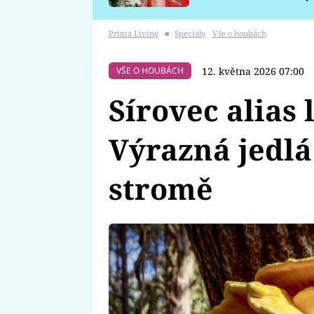
požáru
Prima Living
■
Speciály
Vše o houbách
12. května 2026 07:00
VŠE O HOUBÁCH
Sírovec alias 
Výrazná jedlá
stromě