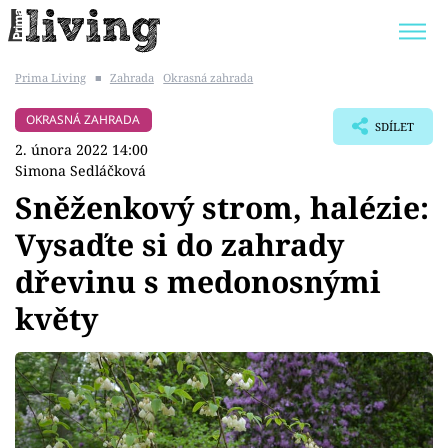
Prima Living
■
Zahrada
Okrasná zahrada
Trendy:
JAK UŠETŘIT
POKOJOVÉ KVĚTINY
OKRASNÁ ZAHRADA
SDÍLET
BYDLENÍ SLAVNÝCH
ZAHRADA
2. února 2022 14:00
Simona Sedláčková
Sněženkový strom, halézie:
Vysaďte si do zahrady
Témata
dřevinu s medonosnými
Bydlení
květy
Zahrada
Design