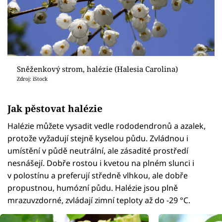
Sněženkový strom, halézie (Halesia Carolina)
Zdroj: iStock
Jak pěstovat halézie
Halézie můžete vysadit vedle rododendronů a azalek,
protože vyžadují stejně kyselou půdu. Zvládnou i
umístění v půdě neutrální, ale zásadité prostředí
nesnášejí. Dobře rostou i kvetou na plném slunci i
v polostínu a preferují středně vlhkou, ale dobře
propustnou, humózní půdu. Halézie jsou plně
mrazuvzdorné, zvládají zimní teploty až do -29 °C.