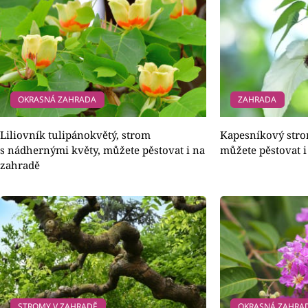
OKRASNÁ ZAHRADA
ZAHRADA
Liliovník tulipánokvětý, strom
Kapesníkový stro
s nádhernými květy, můžete pěstovat i na
můžete pěstovat i
zahradě
STROMY V ZAHRADĚ
OKRASNÁ ZAHRA