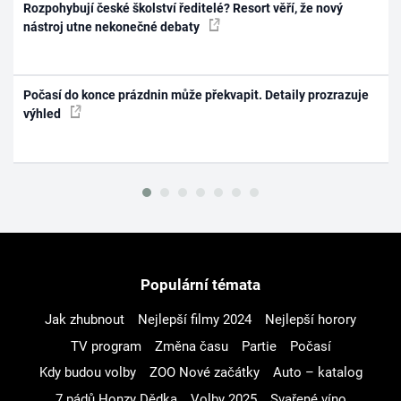
Rozpohybují české školství ředitelé? Resort věří, že nový
nástroj utne nekonečné debaty
Počasí do konce prázdnin může překvapit. Detaily prozrazuje
výhled
Populární témata
Jak zhubnout
Nejlepší filmy 2024
Nejlepší horory
TV program
Změna času
Partie
Počasí
Kdy budou volby
ZOO Nové začátky
Auto – katalog
7 pádů Honzy Dědka
Volby 2025
Svařené víno