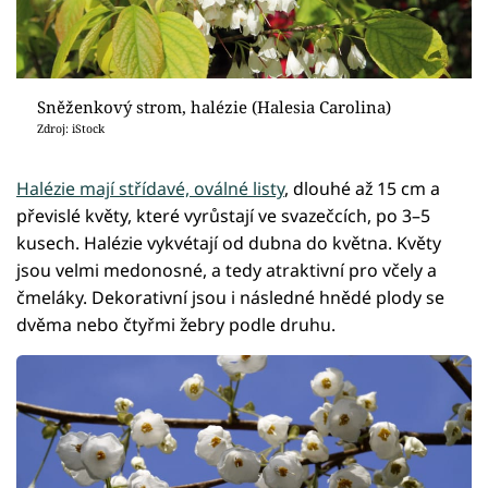
Sněženkový strom, halézie (Halesia Carolina)
Zdroj: iStock
Halézie mají střídavé, oválné listy
, dlouhé až 15 cm a
převislé květy, které vyrůstají ve svazečcích, po 3–5
kusech. Halézie vykvétají od dubna do května. Květy
jsou velmi medonosné, a tedy atraktivní pro včely a
čmeláky. Dekorativní jsou i následné hnědé plody se
dvěma nebo čtyřmi žebry podle druhu.