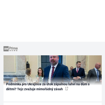
Podmínka pro Ukrajince za útok zápalnou lahví na dům s
dětmi? Tejc zvažuje mimořádný zásah