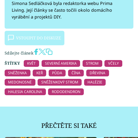
Simona Sedláčková byla redaktorka webu Prima
Living. Její články se často točili okolo domácího
vyrábění a projektů DIY.
VSTOUPIT DO DISKUZE
Sdílejte článek
ŠTÍTKY
KVĚT
SEVERNÍ AMERIKA
STROM
VČELY
SNĚŽENKA
KEŘ
PŮDA
ČÍNA
DŘEVINA
MEDONOSNÉ
SNĚŽENKOVÝ STROM
HALÉZIE
HALESIA CAROLINA
RODODENDRON
PŘEČTĚTE SI TAKÉ