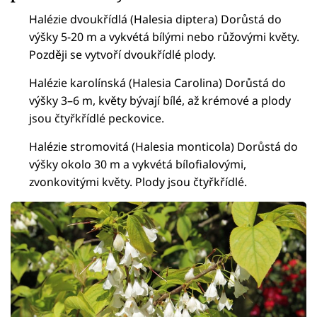
Halézie dvoukřídlá (Halesia diptera) Dorůstá do
výšky 5-20 m a vykvétá bílými nebo růžovými květy.
Později se vytvoří dvoukřídlé plody.
Halézie karolínská (Halesia Carolina) Dorůstá do
výšky 3–6 m, květy bývají bílé, až krémové a plody
jsou čtyřkřídlé peckovice.
Halézie stromovitá (Halesia monticola) Dorůstá do
výšky okolo 30 m a vykvétá bílofialovými,
zvonkovitými květy. Plody jsou čtyřkřídlé.