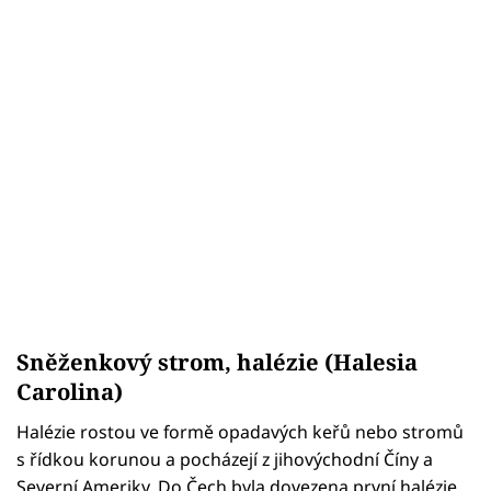
Sněženkový strom, halézie (Halesia
Carolina)
Halézie rostou ve formě opadavých keřů nebo stromů
s řídkou korunou a pocházejí z jihovýchodní Číny a
Severní Ameriky. Do Čech byla dovezena první halézie