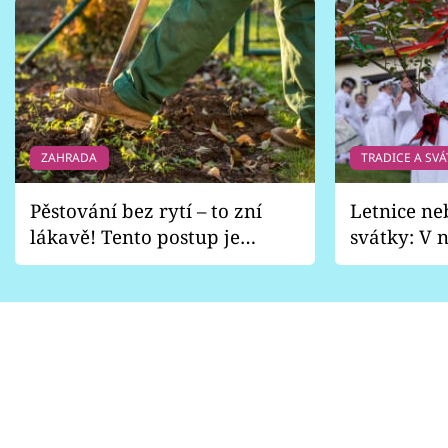
ZAHRADA
TRADICE A SVÁ
Pěstování bez rytí – to zní
Letnice ne
lákavě! Tento postup je
svátky: V n
vhodný jen pro některé
pondělí z
zahrady