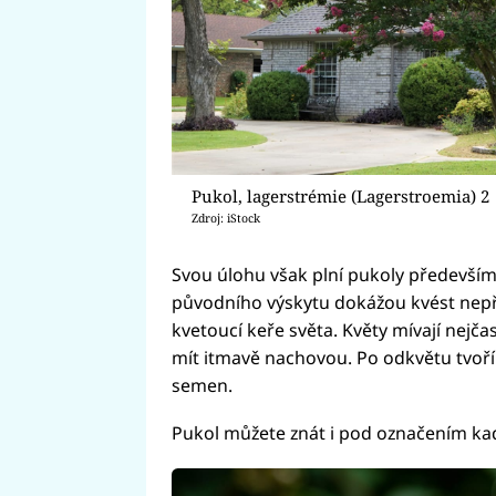
Pukol, lagerstrémie (Lagerstroemia) 2
Zdroj: iStock
Svou úlohu však plní pukoly především
původního výskytu dokážou kvést nepřet
kvetoucí keře světa. Květy mívají nejč
mít itmavě nachovou. Po odkvětu tvoří 
semen.
Pukol můžete znát i pod označením ka