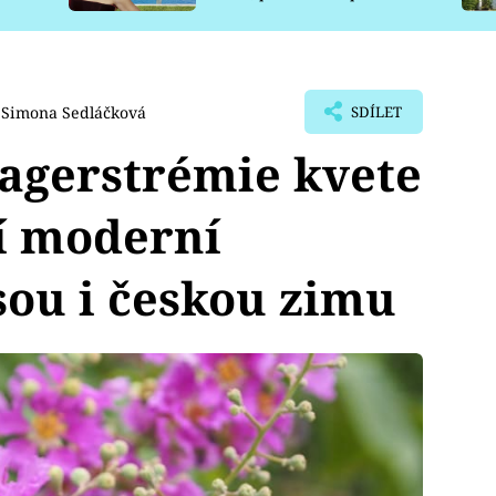
pro psy
Simona Sedláčková
SDÍLET
lagerstrémie kvete
jí moderní
sou i českou zimu