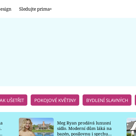
esign
Sledujte prima+
Design
TRENDY
JAK NA TO
PROMĚNY
NAŠE TIPY
JAK UŠETŘIT
POKOJOVÉ KVĚTINY
BYDLENÍ SLAVNÝCH
la
Meg Ryan prodává luxusní
.
sídlo. Moderní dům láká na
o
bazén, posilovnu i sprchu