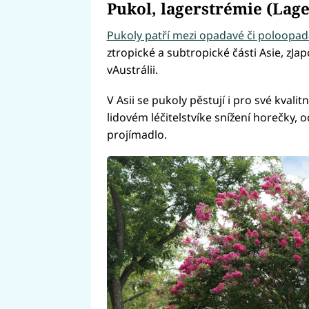
Pukol, lagerstrémie (Lag
Pukoly patří mezi opadavé či poloopad
ztropické a subtropické části Asie, zJap
vAustrálii.
V Asii se pukoly pěstují i pro své kvalitn
lidovém léčitelstvíke snížení horečky, 
projímadlo.