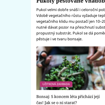
Pukoly pěstované vnádo
Pukol velmi dobře snáší i celoroční poby
Vdobě vegetačního růstu vyžaduje tepl
vegetačního klidu mu postačí jen 10–20
nutné dávat pozor na přeschnutí subst
propustný substrát. Pukol se dá pomě
pěstuje i ve tvaru bonsaje.
UŽITKOVÁ ZAHRADA
Bonsaj: S koncem léta přichází její
čas! Jak se o ni starat?