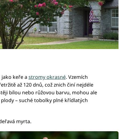
 jako keře a
stromy okrasné
. Vzemích
ržitě až 120 dnů, což znich činí nejdéle
astěji bílou nebo růžovou barvu, mohou ale
plody – suché tobolky plné křídlatých
deřavá myrta.