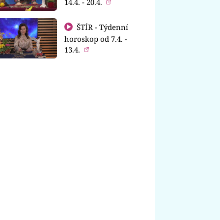
14.4. - 20.4.
ŠTÍR - Týdenní
horoskop od 7.4. -
13.4.