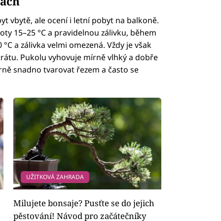
bách
t vbytě, ale ocení i letní pobyt na balkoně.
oty 15–25 °C a pravidelnou zálivku, během
 °C a zálivka velmi omezená. Vždy je však
rátu. Pukolu vyhovuje mírně vlhký a dobře
rně snadno tvarovat řezem a často se
UŽITKOVÁ ZAHRADA
Milujete bonsaje? Pusťte se do jejich
pěstování! Návod pro začátečníky