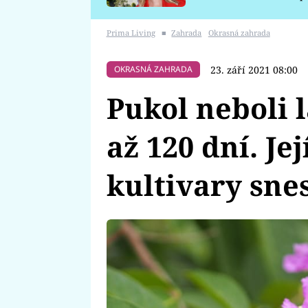
požáru
Prima Living
■
Zahrada
Okrasná zahrada
23. září 2021 08:00
OKRASNÁ ZAHRADA
Pukol neboli 
až 120 dní. Je
kultivary sne