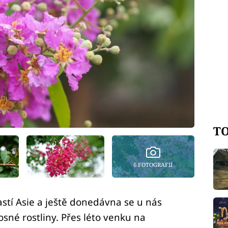
TO
6 FOTOGRAFIÍ
astí Asie a ještě donedávna se u nás
sné rostliny. Přes léto venku na