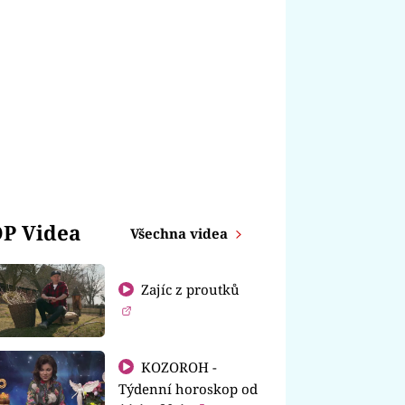
P Videa
Všechna videa
Zajíc z proutků
KOZOROH -
Týdenní horoskop od