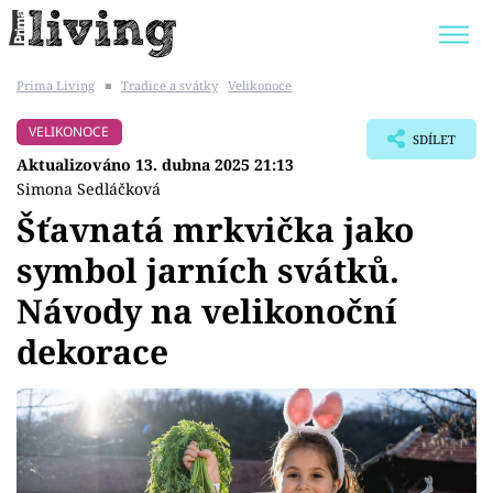
Prima Living
■
Tradice a svátky
Velikonoce
Trendy:
JAK UŠETŘIT
POKOJOVÉ KVĚTINY
VELIKONOCE
SDÍLET
BYDLENÍ SLAVNÝCH
ZAHRADA
Aktualizováno 13. dubna 2025 21:13
Simona Sedláčková
Šťavnatá mrkvička jako
symbol jarních svátků.
Témata
Návody na velikonoční
Bydlení
dekorace
Zahrada
Design