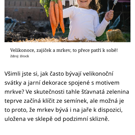
Sledujte prima+
Přihlášení
Sledujte nás
Velikonoce, zajíček a mrkev, to přece patří k sobě!
Zdroj: iStock
Všimli jste si, jak často bývají velikonoční
svátky a jarní dekorace spojené s motivem
mrkve? Ve skutečnosti tahle šťavnatá zelenina
teprve začíná klíčit ze semínek, ale možná je
to proto, že mrkev bývá i na jaře k dispozici,
uložena ve sklepě od podzimní sklizně.