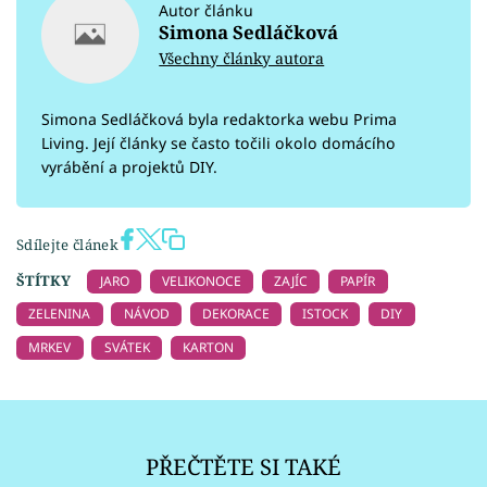
Autor článku
Simona Sedláčková
Všechny články autora
Simona Sedláčková byla redaktorka webu Prima
Living. Její články se často točili okolo domácího
vyrábění a projektů DIY.
Sdílejte článek
ŠTÍTKY
JARO
VELIKONOCE
ZAJÍC
PAPÍR
ZELENINA
NÁVOD
DEKORACE
ISTOCK
DIY
MRKEV
SVÁTEK
KARTON
PŘEČTĚTE SI TAKÉ