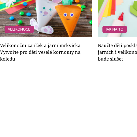
VELIKONOCE
JAK NA TO
Velikonoční zajíček a jarní mrkvička.
Naučte děti poskl
Vytvořte pro děti veselé kornouty na
jarních i velikono
koledu
bude slušet