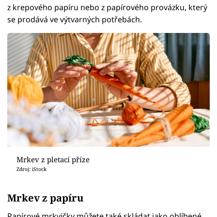
z krepového papíru nebo z papírového provázku, který
se prodává ve výtvarných potřebách.
Mrkev z pletací příze
Zdroj: iStock
Mrkev z papíru
Papírové mrkvičky můžete také skládat jako oblíbené