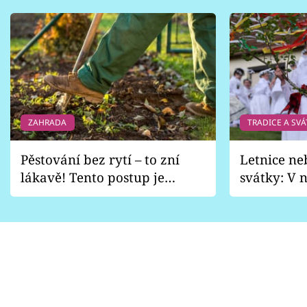
ZAHRADA
TRADICE A SVÁ
Pěstování bez rytí – to zní
Letnice ne
lákavě! Tento postup je
svátky: V n
vhodný jen pro některé
pondělí z
zahrady