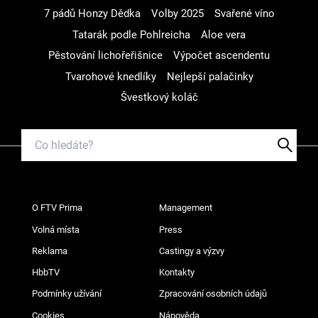
7 pádů Honzy Dědka
Volby 2025
Svařené víno
Tatarák podle Pohlreicha
Aloe vera
Pěstování lichořeřišnice
Výpočet ascendentu
Tvarohové knedlíky
Nejlepší palačinky
Švestkový koláč
O FTV Prima
Management
Volná místa
Press
Reklama
Castingy a výzvy
HbbTV
Kontakty
Podmínky užívání
Zpracování osobních údajů
Cookies
Nápověda