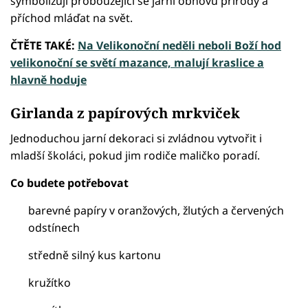
symbolizují probouzející se jarní obnovu přírody a
příchod mláďat na svět.
ČTĚTE TAKÉ:
Na Velikonoční neděli neboli Boží hod
velikonoční se světí mazance, malují kraslice a
hlavně hoduje
Girlanda z papírových mrkviček
Jednoduchou jarní dekoraci si zvládnou vytvořit i
mladší školáci, pokud jim rodiče maličko poradí.
Co budete potřebovat
barevné papíry v oranžových, žlutých a červených
odstínech
středně silný kus kartonu
kružítko