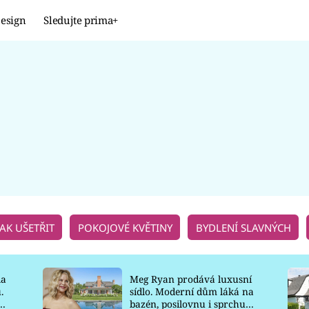
esign
Sledujte prima+
Design
TRENDY
JAK NA TO
PROMĚNY
NAŠE TIPY
JAK UŠETŘIT
POKOJOVÉ KVĚTINY
BYDLENÍ SLAVNÝCH
la
Meg Ryan prodává luxusní
.
sídlo. Moderní dům láká na
o
bazén, posilovnu i sprchu