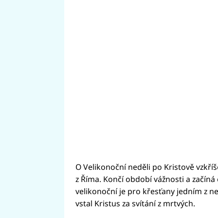
O Velikonoční neděli po Kristově vzkříše
z Říma. Končí období vážnosti a začíná 
velikonoční je pro křesťany jedním z ne
vstal Kristus za svítání z mrtvých.