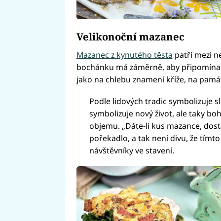
Velikonoční mazanec
Mazanec z kynutého těsta
patří mezi ne
bochánku má záměrně, aby připomínal c
jako na chlebu znamení kříže, na pamá
Podle lidových tradic symbolizuje 
symbolizuje nový život, ale taky boh
objemu. „Dáte-li kus mazance, dost
pořekadlo, a tak není divu, že tímt
návštěvníky ve stavení.