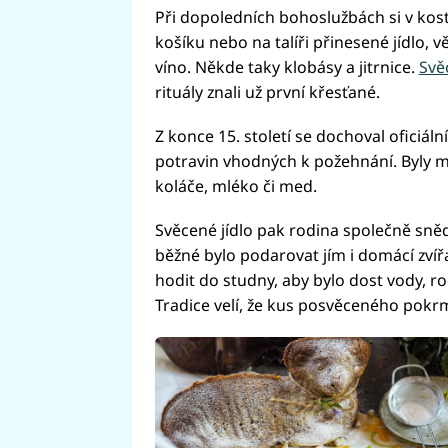
Při dopoledních bohoslužbách si v kost
košíku nebo na talíři přinesené jídlo, 
víno. Někde taky klobásy a jitrnice.
Svě
rituály znali už první křesťané.
Z konce 15. století se dochoval oficiáln
potravin vhodných k požehnání. Byly mez
koláče, mléko či med.
Svěcené jídlo pak rodina společně sně
běžné bylo podarovat jím i domácí zvířa
hodit do studny, aby bylo dost vody, rod
Tradice velí, že kus posvěceného pokr