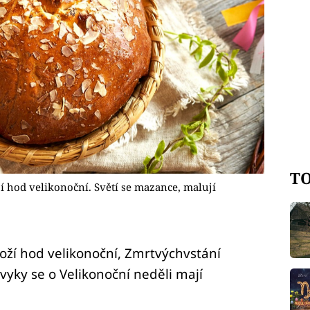
TO
í hod velikonoční. Světí se mazance, malují
Boží hod velikonoční, Zmrtvýchvstání
zvyky se o Velikonoční neděli mají