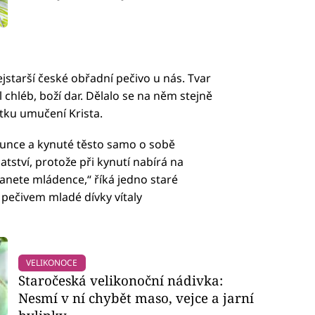
jstarší české obřadní pečivo u nás. Tvar
hléb, boží dar. Dělalo se na něm stejně
tku umučení Krista.
slunce a kynuté těsto samo o sobě
atství, protože při kynutí nabírá na
anete mládence,“ říká jedno staré
o pečivem mladé dívky vítaly
VELIKONOCE
Staročeská velikonoční nádivka:
Nesmí v ní chybět maso, vejce a jarní