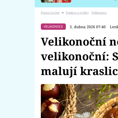
požáru
Prima Living
■
Tradice a svátky
Velikonoce
5. dubna 2026 07:40
Lenk
VELIKONOCE
Velikonoční n
velikonoční: 
malují krasli