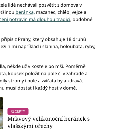
ele lidé nechávali posvětit z domova v
většinou
beránka,
mazanec, chléb
,
vejce a
cení potravin má dlouhou tradici
, obdobné
í přípis z Prahy, který obsahuje 18 druhů
i nimi například i slanina, holoubata, ryby,
dla, někde už v kostele po mši. Poměrně
ta, kousek položit na pole či v zahradě a
ily stromy i pole a zvířata byla zdravá.
mu musí dostat i každý host v domě.
RECEPTY
Mrkvový velikonoční beránek s
vlašskými ořechy