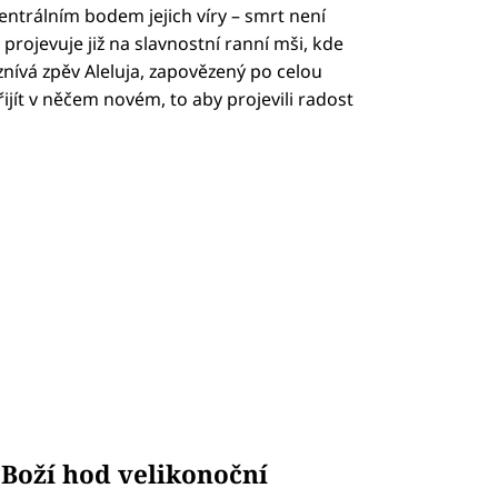
centrálním bodem jejich víry – smrt není
 projevuje již na slavnostní ranní mši, kde
nívá zpěv Aleluja, zapovězený po celou
řijít v něčem novém, to aby projevili radost
 Boží hod velikonoční