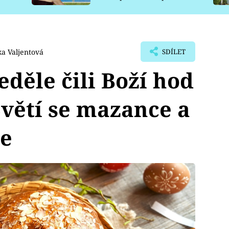
pro psy
a Valjentová
SDÍLET
eděle čili Boží hod
Světí se mazance a
ce