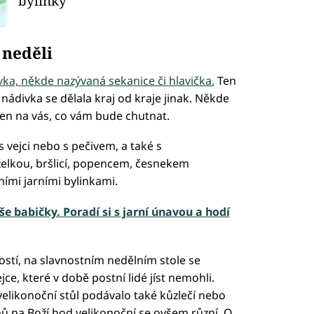
bylinky
 neděli
vka, někde nazývaná sekanice či hlavička.
Ten
nádivka se dělala kraj od kraje jinak. Někde
í jen na vás, co vám bude chutnat.
vejci nebo s pečivem, a také s
želkou, bršlicí, popencem, česnekem
ními jarními bylinkami.
e babičky. Poradí si s jarní únavou a hodí
ostí, na slavnostním nedělním stole se
ce, které v době postní lidé jíst nemohli.
elikonoční stůl podávalo také kůzlečí nebo
ů na Boží hod velikonoční se ovšem různí. O