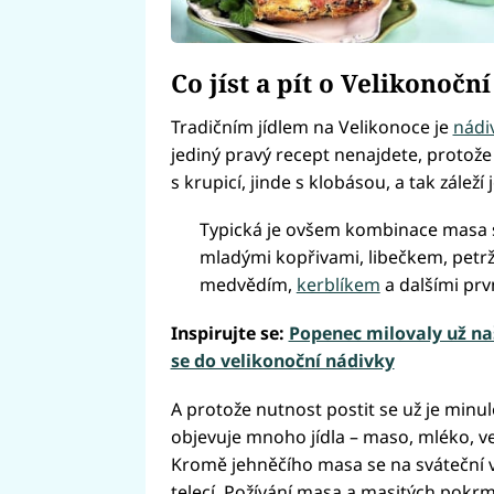
Co jíst a pít o Velikonoční
Tradičním jídlem na Velikonoce je
nádi
jediný pravý recept nenajdete, protože 
s krupicí, jinde s klobásou, a tak zálež
Typická je ovšem kombinace masa s 
mladými kopřivami, libečkem, petr
medvědím,
kerblíkem
a dalšími prv
Inspirujte se:
Popenec milovaly už naš
se do velikonoční nádivky
A protože nutnost postit se už je minul
objevuje mnoho jídla – maso, mléko, vej
Kromě jehněčího masa se na sváteční v
telecí. Požívání masa a masitých pokrm