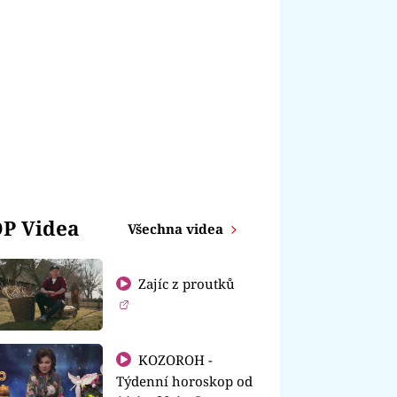
P Videa
Všechna videa
Zajíc z proutků
KOZOROH -
Týdenní horoskop od