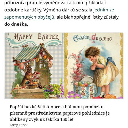
příbuzní a přátelé vyměňovali a k nim přikládali
ozdobné kartičky. Výměna dárků se stala
jedním ze
zapomenutých obyčejů
, ale blahopřejné lístky zůstaly
do dneška.
Popřát hezké Velikonoce a bohatou pomlázku
písemně prostřednictvím papírové pohlednice je
oblíbený zvyk už takřka 150 let.
Zdroj: iStock