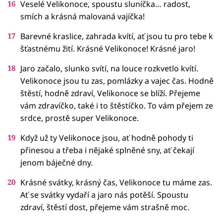
Veselé Velikonoce, spoustu sluníčka… radost,
smích a krásná malovaná vajíčka!
Barevné kraslice, zahrada kvítí, ať jsou tu pro tebe k
šťastnému žití. Krásné Velikonoce! Krásné jaro!
Jaro začalo, slunko svítí, na louce rozkvetlo kvítí.
Velikonoce jsou tu zas, pomlázky a vajec čas. Hodně
štěstí, hodně zdraví, Velikonoce se blíží. Přejeme
vám zdravíčko, také i to štěstíčko. To vám přejem ze
srdce, prostě super Velikonoce.
Když už ty Velikonoce jsou, ať hodně pohody ti
přinesou a třeba i nějaké splněné sny, ať čekají
jenom báječné dny.
Krásné svátky, krásný čas, Velikonoce tu máme zas.
Ať se svátky vydaří a jaro nás potěší. Spoustu
zdraví, štěstí dost, přejeme vám strašně moc.