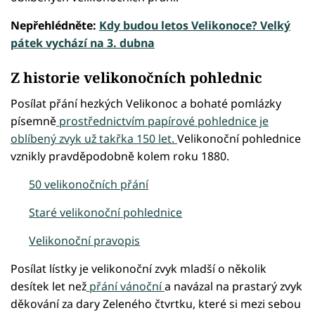
Nepřehlédněte:
Kdy budou letos Velikonoce? Velký
pátek vychází na 3. dubna
Z historie velikonočních pohlednic
Posílat přání hezkých Velikonoc a bohaté pomlázky
písemně
prostřednictvím papírové pohlednice je
oblíbený zvyk už takřka 150 let.
Velikonoční pohlednice
vznikly pravděpodobně kolem roku 1880.
50 velikonočních přání
Staré velikonoční pohlednice
Velikonoční pravopis
Posílat lístky je velikonoční zvyk mladší o několik
desítek let než
přání vánoční
a navázal na prastarý zvyk
děkování za dary Zeleného čtvrtku, které si mezi sebou