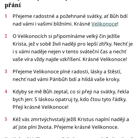
přání
Přejeme radostné a požehnané svátky, ať Bůh bdí
nad vámi i vašimi bližními. Krásné
Velikonoce
!
O Velikonocích si připomínáme velký čin Ježíše
Krista, jež v sobě živil naději pro lepší zítřky. Nechť je
i s vámi naděje nejen v tento sváteční čas a nechť
vaše víra vždy najde vzkříšení. Krásné Velikonoce!
Přejeme Velikonoce plné radosti, lásky a štěstí,
nechť nad vámi Pánbůh bdí a hlídá vaše kroky.
Kdyby se mě Bůh zeptal, co si přeji na svátky, řekla
bych jen: S láskou opatruj ty, kdo čtou tyto řádky.
Přeji krásné Velikonoce!
Kéž vás zmrtvýchvstalý Ježíš Kristus naplní nadějí a
ať jste plni života. Přejeme krásné Velikonoce.