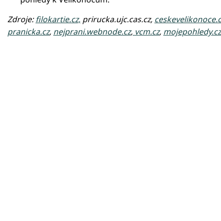
Zdroje:
filokartie.cz,
prirucka.ujc.cas.cz,
ceskevelikonoce.
pranicka.cz
,
nejprani.webnode.cz
,
vcm.cz
,
mojepohledy.cz