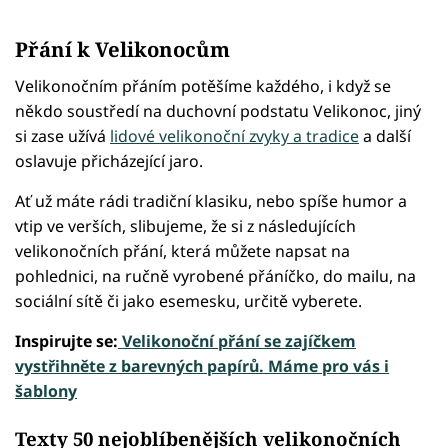
Přání k Velikonocům
Velikonočním přáním potěšíme každého, i když se
někdo soustředí na duchovní podstatu Velikonoc, jiný
si zase užívá
lidové velikonoční zvyky a tradice
a další
oslavuje přicházející jaro.
Ať už máte rádi tradiční klasiku, nebo spíše humor a
vtip ve verších, slibujeme, že si z následujících
velikonočních přání, která můžete napsat na
pohlednici, na ručně vyrobené přáníčko, do mailu, na
sociální sítě či jako esemesku, určitě vyberete.
Inspirujte se:
Velikonoční přání se zajíčkem
vystřihněte z barevných papírů. Máme pro vás i
šablony
Texty 50 nejoblíbenějších velikonočních