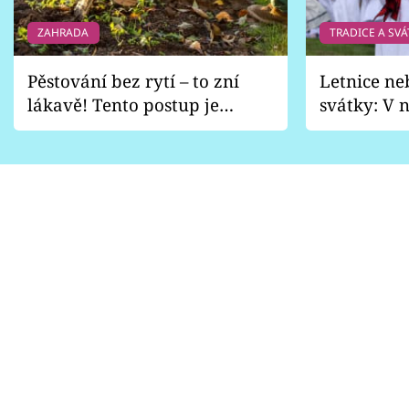
ZAHRADA
TRADICE A SVÁ
Pěstování bez rytí – to zní
Letnice ne
lákavě! Tento postup je
svátky: V n
vhodný jen pro některé
pondělí z
zahrady