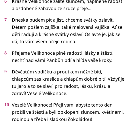
Krásné Velikonoce zalité sluncem, naplněné radostí
a ozdobené zábavou ze srdce přeje…
Dneska budem pít a jíst, chceme svátky oslavit.
Dětem pošlem zajíčka, také malovaná vajíčka. Ať se
děti radují a krásné svátky oslaví. Oslavte je, jak se
dá, to vám všem přeje rodina.
Přejeme Velikonoce plné radosti, lásky a štěstí,
nechť nad vámi Pánbůh bdí a hlídá vaše kroky.
Děvčatům vodičku a proutkem něžné bití,
chlapcům zas kraslice a chlapům dobré pití. Vždyť je
tu jaro a to se slaví, pro radost, lásku, krásu a
zdraví! Veselé Velikonoce.
Veselé Velikonoce! Přeji vám, abyste tento den
prožili ve štěstí a byli obklopeni sluncem, květinami,
rodinou a třeba i sladkou čokoládou!