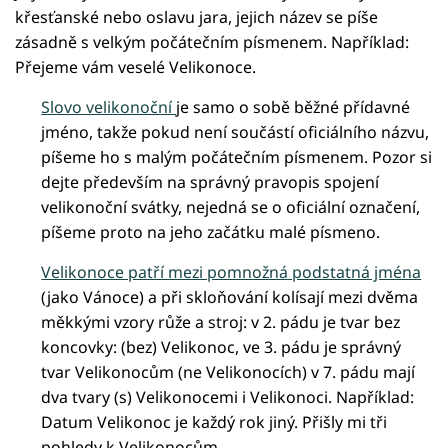
křesťanské nebo oslavu jara, jejich název se píše
zásadně s velkým počátečním písmenem. Například:
Přejeme vám veselé Velikonoce.
Slovo velikonoční
je samo o sobě běžné přídavné
jméno, takže pokud není součástí oficiálního názvu,
píšeme ho s malým počátečním písmenem. Pozor si
dejte především na správný pravopis spojení
velikonoční svátky, nejedná se o oficiální označení,
píšeme proto na jeho začátku malé písmeno.
Velikonoce patří mezi pomnožná podstatná jména
(jako Vánoce) a při skloňování kolísají mezi dvěma
měkkými vzory růže a stroj: v 2. pádu je tvar bez
koncovky: (bez) Velikonoc, ve 3. pádu je správný
tvar Velikonocům (ne Velikonocích) v 7. pádu mají
dva tvary (s) Velikonocemi i Velikonoci. Například:
Datum Velikonoc je každý rok jiný. Přišly mi tři
pohledy k Velikonocům.