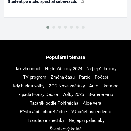
Student po útoku spáchal sebevraždu
Populární témata
Jak zhubnout
Nejlepší filmy 2024
Nejlepší horory
TV program
Změna času
Partie
Počasí
Kdy budou volby
ZOO Nové začátky
Auto – katalog
7 pádů Honzy Dědka
Volby 2025
Svařené víno
Tatarák podle Pohlreicha
Aloe vera
Pěstování lichořeřišnice
Výpočet ascendentu
Tvarohové knedlíky
Nejlepší palačinky
Švestkový koláč