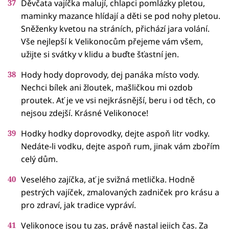
Děvčata vajíčka malují, chlapci pomlázky pletou,
maminky mazance hlídají a děti se pod nohy pletou.
Sněženky kvetou na stráních, přichází jara volání.
Vše nejlepší k Velikonocům přejeme vám všem,
užijte si svátky v klidu a buďte šťastní jen.
Hody hody doprovody, dej panáka místo vody.
Nechci bílek ani žloutek, mašličkou mi ozdob
proutek. Ať je ve vsi nejkrásnější, beru i od těch, co
nejsou zdejší. Krásné Velikonoce!
Hodky hodky doprovodky, dejte aspoň litr vodky.
Nedáte-li vodku, dejte aspoň rum, jinak vám zbořím
celý dům.
Veselého zajíčka, ať je svižná metlička. Hodně
pestrých vajíček, zmalovaných zadniček pro krásu a
pro zdraví, jak tradice vypráví.
Velikonoce jsou tu zas, právě nastal jejich čas. Za