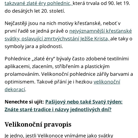
takzvané zlaté éry pohlednic,
která trvala od 90. let 19.
do desátých let 20. století.
Nejčastěji jsou na nich motivy křesťanské, neboť v
první řadě se jedná právě o
nejvýznamnější křesťanské
svátky, oslavující zmrtvýchvstání Ježíše Krista,
ale taky o
symboly jara a plodnosti.
Pohlednice „zlaté éry“ bývaly často zdobené textilními
aplikacemi, zlacením, stříbřením a plastickým
prolamováním. Velikonoční pohlednice zářily barvami a
optimismem. Takové přání je i hezkou
velikonoční
dekorací
.
Nenechte si ujít:
Pašijový nebo také Svatý týden:
Znáte staré tradice i názvy jednotlivých dní?
Velikonoční pravopis
Je jedno, jestli Velikonoce vnímáme jako svátky