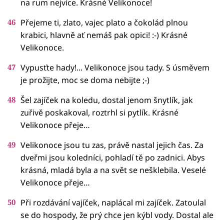
na rum nejvíce. Krásné Velikonoce!
Přejeme ti, zlato, vajec plato a čokolád plnou
krabici, hlavně ať nemáš pak opici! :-) Krásné
Velikonoce.
Vypusťte hady!... Velikonoce jsou tady. S úsměvem
je prožijte, moc se doma nebijte ;-)
Šel zajíček na koledu, dostal jenom šnytlík, jak
zuřivě poskakoval, roztrhl si pytlík. Krásné
Velikonoce přeje…
Velikonoce jsou tu zas, právě nastal jejich čas. Za
dveřmi jsou koledníci, pohladí tě po zadnici. Abys
krásná, mladá byla a na svět se nešklebila. Veselé
Velikonoce přeje…
Při rozdávání vajíček, naplácal mi zajíček. Zatoulal
se do hospody, že prý chce jen kýbl vody. Dostal ale