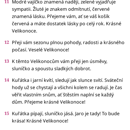
Modré vajíčko znamená naději, zelené vyjadřuje
sympatii. Žluté je znakem odmítnutí, červené
znamená lásku. Přejeme vám, ať se váš košík
červená a máte dostatek lásky po celý rok. Krásné
Velikonoce.
Přeji vám sezonu plnou pohody, radosti a krásného
počasí. Veselé Velikonoce!
K těmto Velikonocům vám přeji jen úsměvy,
sluníčko a spoustu sladkých dobrot.
Kuřátka i jarní kvítí, sledují jak slunce svítí. Sváteční
hody už se chystají a všichni kolem se radují. Je čas
věřit vlastním snům, ať štěstím naplní se každý
dům. Přejeme krásné Velikonoce!
Kuřátka pípají, sluníčko jásá. Jaro je tady! To bude
krása! Krásné Velikonoce!