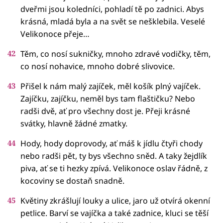
dveřmi jsou koledníci, pohladí tě po zadnici. Abys
krásná, mladá byla a na svět se nešklebila. Veselé
Velikonoce přeje…
Těm, co nosí sukničky, mnoho zdravé vodičky, těm,
co nosí nohavice, mnoho dobré slivovice.
Přišel k nám malý zajíček, měl košík plný vajíček.
Zajíčku, zajíčku, neměl bys tam flaštičku? Nebo
radši dvě, ať pro všechny dost je. Přeji krásné
svátky, hlavně žádné zmatky.
Hody, hody doprovody, ať máš k jídlu čtyři chody
nebo radši pět, ty bys všechno sněd. A taky žejdlík
piva, ať se ti hezky zpívá. Velikonoce oslav řádně, z
kocoviny se dostaň snadně.
Květiny zkrášlují louky a ulice, jaro už otvírá okenní
petlice. Barví se vajíčka a také zadnice, kluci se těší