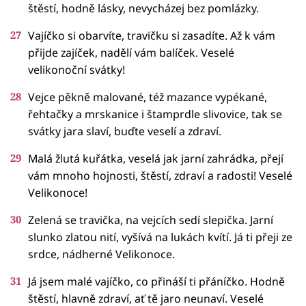
štěstí, hodně lásky, nevycházej bez pomlázky.
Vajíčko si obarvíte, travičku si zasadíte. Až k vám
přijde zajíček, nadělí vám balíček. Veselé
velikonoční svátky!
Vejce pěkně malované, též mazance vypékané,
řehtačky a mrskanice i štamprdle slivovice, tak se
svátky jara slaví, buďte veselí a zdraví.
Malá žlutá kuřátka, veselá jak jarní zahrádka, přejí
vám mnoho hojnosti, štěstí, zdraví a radosti! Veselé
Velikonoce!
Zelená se travička, na vejcích sedí slepička. Jarní
slunko zlatou nití, vyšívá na lukách kvítí. Já ti přeji ze
srdce, nádherné Velikonoce.
Já jsem malé vajíčko, co přináší ti přáníčko. Hodně
štěstí, hlavně zdraví, ať tě jaro neunaví. Veselé