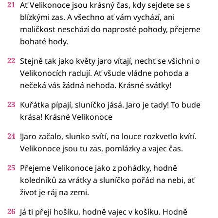
Ať Velikonoce jsou krásný čas, kdy sejdete se s
blízkými zas. A všechno ať vám vychází, ani
maličkost neschází do naprosté pohody, přejeme
bohaté hody.
Stejně tak jako květy jaro vítají, nechť se všichni o
Velikonocích radují. Ať všude vládne pohoda a
nečeká vás žádná nehoda. Krásné svátky!
Kuřátka pípají, sluníčko jásá. Jaro je tady! To bude
krása! Krásné Velikonoce
!Jaro začalo, slunko svítí, na louce rozkvetlo kvítí.
Velikonoce jsou tu zas, pomlázky a vajec čas.
Přejeme Velikonoce jako z pohádky, hodně
koledníků za vrátky a sluníčko pořád na nebi, ať
život je ráj na zemi.
Já ti přeji hošíku, hodně vajec v košíku. Hodně