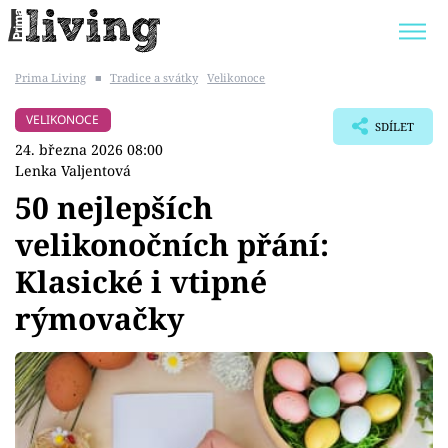
Prima Living
■
Tradice a svátky
Velikonoce
Trendy:
JAK UŠETŘIT
POKOJOVÉ KVĚTINY
VELIKONOCE
SDÍLET
BYDLENÍ SLAVNÝCH
ZAHRADA
24. března 2026 08:00
Lenka Valjentová
50 nejlepších
velikonočních přání:
Témata
Klasické i vtipné
Bydlení
rýmovačky
Zahrada
Design