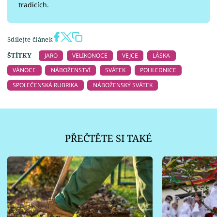
tradicích.
Sdílejte článek
ŠTÍTKY
JARO
VELIKONOCE
VEJCE
LÁSKA
VÁNOCE
NÁBOŽENSTVÍ
SVÁTEK
POHLEDNICE
SPOLEČENSKÁ RUBRIKA
NÁBOŽENSKÝ SVÁTEK
PŘEČTĚTE SI TAKÉ