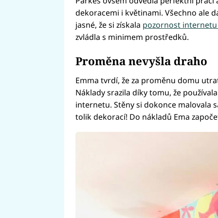
Parkes ovšem odvedla perfektní práci 
dekoracemi i květinami. Všechno ale dáv
jasné, že si získala
pozornost internetu
zvládla s minimem prostředků.
Proměna nevyšla draho
Emma tvrdí, že za proměnu domu utratila
Náklady srazila díky tomu, že používala
internetu. Stěny si dokonce malovala sa
tolik dekorací! Do nákladů Ema započet