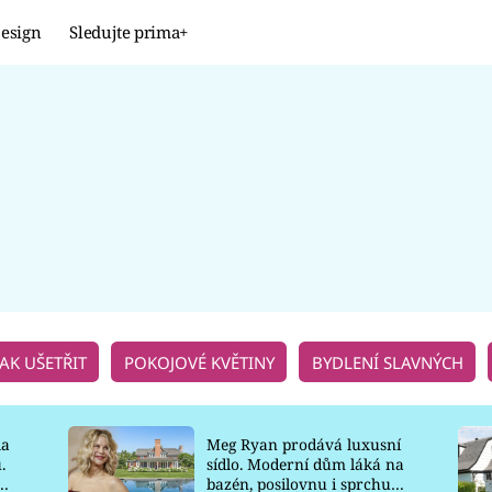
esign
Sledujte prima+
Design
TRENDY
JAK NA TO
PROMĚNY
NAŠE TIPY
JAK UŠETŘIT
POKOJOVÉ KVĚTINY
BYDLENÍ SLAVNÝCH
la
Meg Ryan prodává luxusní
.
sídlo. Moderní dům láká na
o
bazén, posilovnu i sprchu