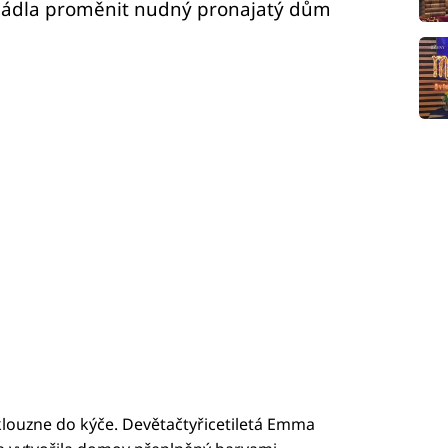
vládla proměnit nudný pronajatý dům
klouzne do kýče. Devětačtyřicetiletá Emma