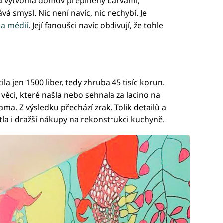
a vytvořila domov přeplněný barvami,
á smysl. Nic není navíc, nic nechybí. Je
 a médií
. Její fanoušci navíc obdivují, že tohle
 jen 1500 liber, tedy zhruba 45 tisíc korun.
 věci, které našla nebo sehnala za lacino na
ma. Z výsledku přechází zrak. Tolik detailů a
la i dražší nákupy na rekonstrukci kuchyně.