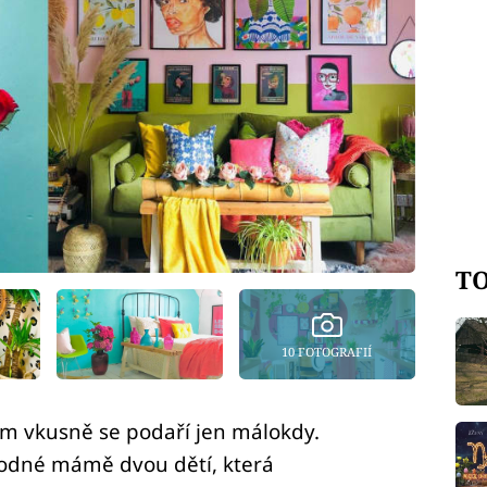
TO
10 FOTOGRAFIÍ
om vkusně se podaří jen málokdy.
odné mámě dvou dětí, která