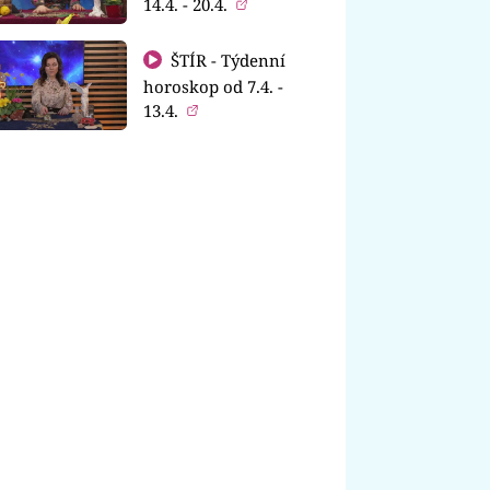
14.4. - 20.4.
ŠTÍR - Týdenní
horoskop od 7.4. -
13.4.