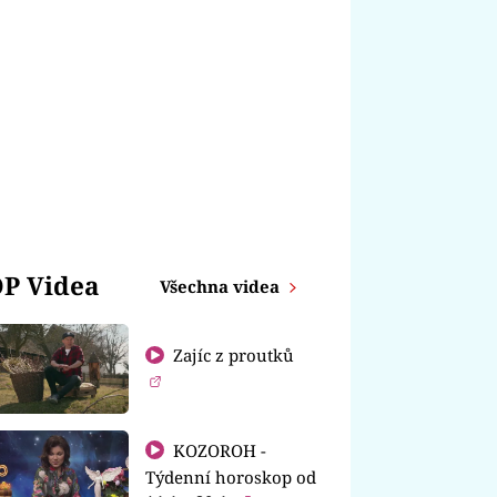
P Videa
Všechna videa
Zajíc z proutků
KOZOROH -
Týdenní horoskop od