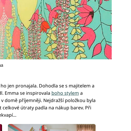
ma
 ho jen pronajala. Dohodla se s majitelem a
dl. Emma se inspirovala
boho stylem
a
o v domě příjemněji. Nejdražší položkou byla
 celkové útraty padla na nákup barev. Při
kvapí...