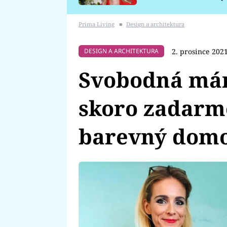
požáru
Prima Living
■
Design a architektura
2. prosince 202
DESIGN A ARCHITEKTURA
Svobodná mám
skoro zadarmo
barevný domov