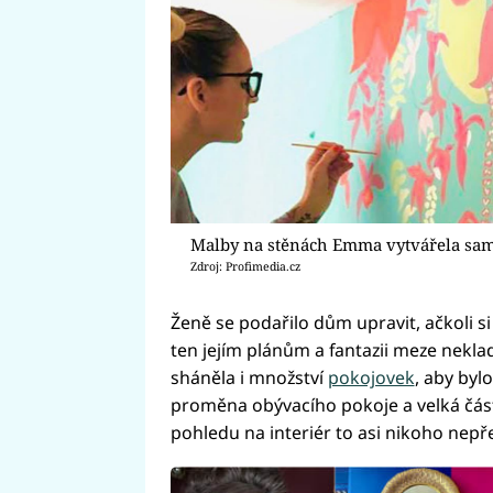
Malby na stěnách Emma vytvářela sa
Zdroj: Profimedia.cz
Ženě se podařilo dům upravit, ačkoli si
ten jejím plánům a fantazii meze nekla
sháněla i množství
pokojovek
, aby byl
proměna obývacího pokoje a velká část
pohledu na interiér to asi nikoho nepře