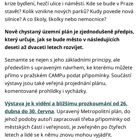
krize bydlení, hezčí ulice i náměstí. Kde se bude v Praze
stavět? Kolik vznikne nových parků? Kudy povede nová
silnice? A co školy, školky nebo nemocnice?
Nově chystaný územní plán je zjednodušeně předpis,
který určuje, jak se bude město v následujících
deseti až dvaceti letech rozvíjet.
Seznamte se nejen s jeho základními principy, ale
především s upraveným návrhem, ke kterému můžete
přímo v pražském CAMPu podat připomínky. Součástí
výstavy jsou také veřejná projednání plánu,
komentované prohlídky i vycházky.
Výstava je k vidění a bližšímu prozkoumání od 26.
dubna do 30. června
. Upravený Metropolitní plán, do
jehož podoby autoři zapracovali třeba připomínky od
městských částí i veřejnosti, je zveřejněn po čtyřech
letech a lidé se k němu znovu mohou vyjádřit.