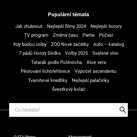
Populární témata
Jak zhubnout
Nejlepší filmy 2024
Nejlepší horory
TV program
Změna času
Partie
Počasí
Kdy budou volby
ZOO Nové začátky
Auto – katalog
7 pádů Honzy Dědka
Volby 2025
Svařené víno
Tatarák podle Pohlreicha
Aloe vera
Pěstování lichořeřišnice
Výpočet ascendentu
Tvarohové knedlíky
Nejlepší palačinky
Švestkový koláč
O FTV Prima
Management