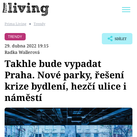
Prima Living
■
Trendy
Trendy:
JAK UŠETŘIT
POKOJOVÉ KVĚTINY
TRENDY
SDÍLET
BYDLENÍ SLAVNÝCH
ZAHRADA
29. dubna 2022 19:15
Radka Wallerová
Takhle bude vypadat
Praha. Nové parky, řešení
Témata
krize bydlení, hezčí ulice i
Bydlení
náměstí
Zahrada
Design