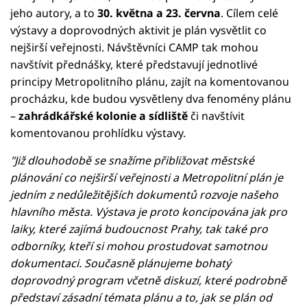
jeho autory, a to
30. května a 23. června
. Cílem celé
výstavy a doprovodných aktivit je plán vysvětlit co
nejširší veřejnosti. Návštěvníci CAMP tak mohou
navštívit přednášky, které představují jednotlivé
principy Metropolitního plánu, zajít na komentovanou
procházku, kde budou vysvětleny dva fenomény plánu
–
zahrádkářské kolonie a sídliště
či navštívit
komentovanou prohlídku výstavy.
"Již dlouhodobě se snažíme přibližovat městské
plánování co nejširší veřejnosti a Metropolitní plán je
jedním z nedůležitějších dokumentů rozvoje našeho
hlavního města. Výstava je proto koncipována jak pro
laiky, které zajímá budoucnost Prahy, tak také pro
odborníky, kteří si mohou prostudovat samotnou
dokumentaci. Současně plánujeme bohatý
doprovodný program včetně diskuzí, které podrobně
představí zásadní témata plánu a to, jak se plán od