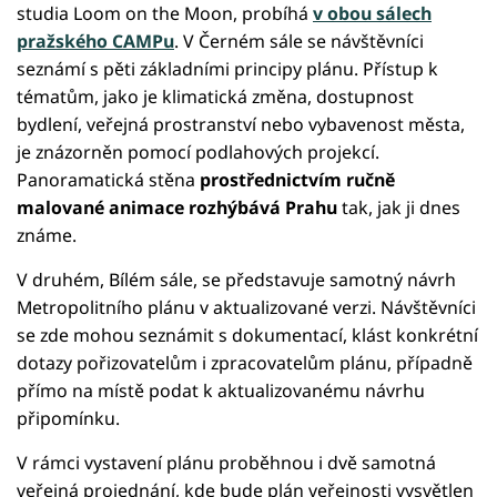
studia Loom on the Moon, probíhá
v obou sálech
pražského CAMPu
. V Černém sále se návštěvníci
seznámí s pěti základními principy plánu. Přístup k
tématům, jako je klimatická změna, dostupnost
bydlení, veřejná prostranství nebo vybavenost města,
je znázorněn pomocí podlahových projekcí.
Panoramatická stěna
prostřednictvím ručně
malované animace rozhýbává Prahu
tak, jak ji dnes
známe.
V druhém, Bílém sále, se představuje samotný návrh
Metropolitního plánu v aktualizované verzi. Návštěvníci
se zde mohou seznámit s dokumentací, klást konkrétní
dotazy pořizovatelům i zpracovatelům plánu, případně
přímo na místě podat k aktualizovanému návrhu
připomínku.
V rámci vystavení plánu proběhnou i dvě samotná
veřejná projednání, kde bude plán veřejnosti vysvětlen