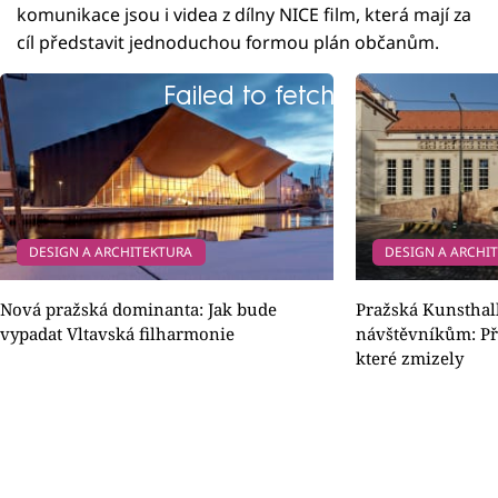
komunikace jsou i videa z dílny NICE film, která mají za
cíl představit jednoduchou formou plán občanům.
Failed to fetch
DESIGN A ARCHITEKTURA
DESIGN A ARCHI
Nová pražská dominanta: Jak bude
Pražská Kunsthall
vypadat Vltavská filharmonie
návštěvníkům: Pří
které zmizely