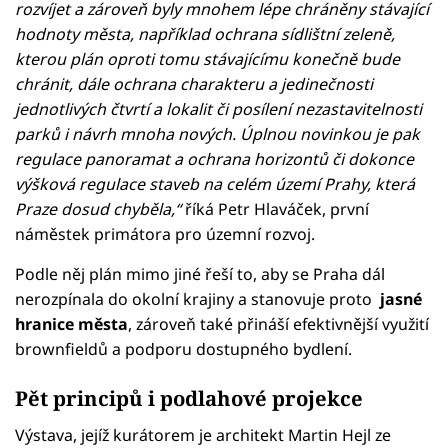
rozvíjet a zároveň byly mnohem lépe chráněny stávající
hodnoty města, například ochrana sídlištní zeleně,
kterou plán oproti tomu stávajícímu konečně bude
chránit, dále ochrana charakteru a jedinečnosti
jednotlivých čtvrtí a lokalit či posílení nezastavitelnosti
parků i návrh mnoha nových. Úplnou novinkou je pak
regulace panoramat a ochrana horizontů či dokonce
výšková regulace staveb na celém území Prahy, která
Praze dosud chyběla,“
říká Petr Hlaváček, první
náměstek primátora pro územní rozvoj.
Podle něj plán mimo jiné řeší to, aby se Praha dál
nerozpínala do okolní krajiny a stanovuje proto
jasné
hranice města
, zároveň také přináší efektivnější využití
brownfieldů a podporu dostupného bydlení.
Pět principů i podlahové projekce
Výstava, jejíž kurátorem je architekt Martin Hejl ze