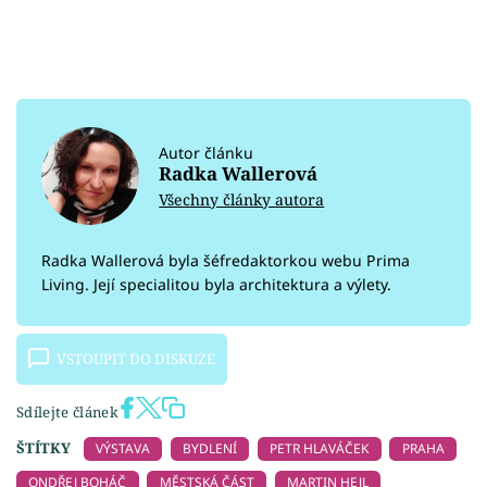
Autor článku
Radka Wallerová
Všechny články autora
Radka Wallerová byla šéfredaktorkou webu Prima
Living. Její specialitou byla architektura a výlety.
VSTOUPIT DO DISKUZE
Sdílejte článek
ŠTÍTKY
VÝSTAVA
BYDLENÍ
PETR HLAVÁČEK
PRAHA
ONDŘEJ BOHÁČ
MĚSTSKÁ ČÁST
MARTIN HEJL