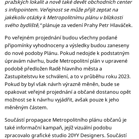
pražských lokalit a nově také devět obchodních center
s infopointem. Veřejnost se může přijít zeptat na
jakékoliv otázky k Metropolitnímu plánu v blízkosti
svého bydliště,“
plánuje za vedení Prahy Petr Hlaváček.
Po veřejném projednání budou všechny podané
připomínky vyhodnoceny a výsledky budou zaneseny
do nové podoby Plánu. Pokud nedojde k podstatným
úpravám návrhu, bude Metropolitní plán v upravené
podobě předložen Radě hlavního města a
Zastupitelstvu ke schválení, a to v průběhu roku 2023.
Pokud by byl však návrh výrazně měněn, bude se
opakovat veřejné projednání a občané dostanou opět
možnost se k návrhu vyjádřit, avšak pouze k jeho
měněným částem.
Součástí propagace Metropolitního plánu občanů je
také informační kampaň, jejíž vizuální podobu
zpracovalo grafické studio 20YY Designers. Součástí