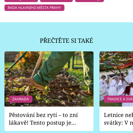
RADA HLAVNÍHO MĚSTA PRAHY
PŘEČTĚTE SI TAKÉ
ZAHRADA
TRADICE A SVÁ
Pěstování bez rytí – to zní
Letnice ne
lákavě! Tento postup je
svátky: V n
vhodný jen pro některé
pondělí z