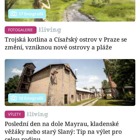
17 fotografií
FOTOGALERIE
Trojská kotlina a Císařský ostrov v Praze se
změní, vzniknou nové ostrovy a pláže
18 fotografií
VÝLETY
Poslední den na dole Mayrau, kladenské
věžáky nebo starý Slaný: Tip na výlet pro
celou rodinu