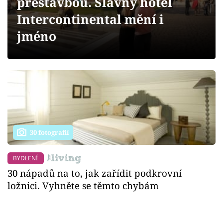
přestavbou. Slavný hotel
Intercontinental mění i
jméno
30 fotografií
BYDLENÍ
30 nápadů na to, jak zařídit podkrovní
ložnici. Vyhněte se těmto chybám