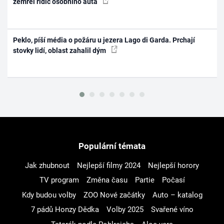
zemřel řidič osobního auta
Peklo, píší média o požáru u jezera Lago di Garda. Prchají
stovky lidí, oblast zahalil dým
Populární témata
Jak zhubnout
Nejlepší filmy 2024
Nejlepší horory
TV program
Změna času
Partie
Počasí
Kdy budou volby
ZOO Nové začátky
Auto – katalog
7 pádů Honzy Dědka
Volby 2025
Svařené víno