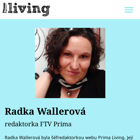
Trendy:
JAK UŠETŘIT
POKOJOVÉ KVĚTINY
BYDLENÍ SLAVNÝCH
ZAHRADA
Témata
Bydlení
Radka Wallerová
Zahrada
redaktorka FTV Prima
Design
Radka Wallerová byla šéfredaktorkou webu Prima Living. Její