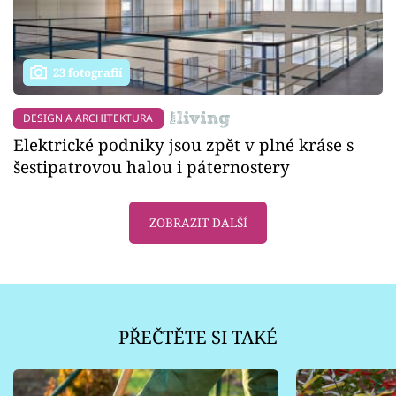
23 fotografií
DESIGN A ARCHITEKTURA
Elektrické podniky jsou zpět v plné kráse s
šestipatrovou halou i páternostery
ZOBRAZIT DALŠÍ
PŘEČTĚTE SI TAKÉ