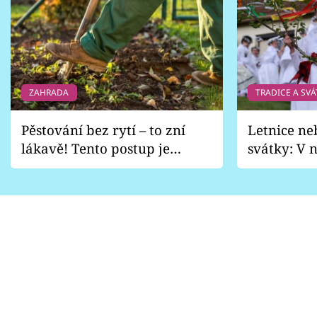
ZAHRADA
TRADICE A SVÁ
Pěstování bez rytí – to zní
Letnice ne
lákavě! Tento postup je
svátky: V n
vhodný jen pro některé
pondělí z
zahrady