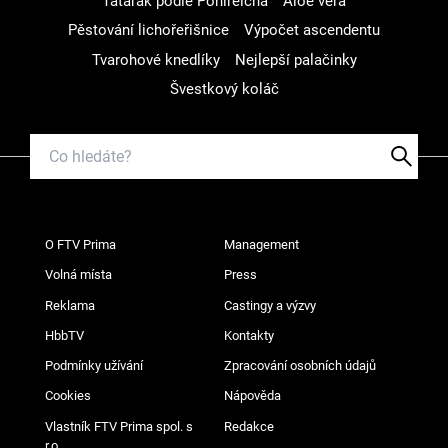
Tatarák podle Pohlreicha
Aloe vera
Pěstování lichořeřišnice
Výpočet ascendentu
Tvarohové knedlíky
Nejlepší palačinky
Švestkový koláč
O FTV Prima
Management
Volná místa
Press
Reklama
Castingy a výzvy
HbbTV
Kontakty
Podmínky užívání
Zpracování osobních údajů
Cookies
Nápověda
Vlastník FTV Prima spol. s
Redakce
r.o.