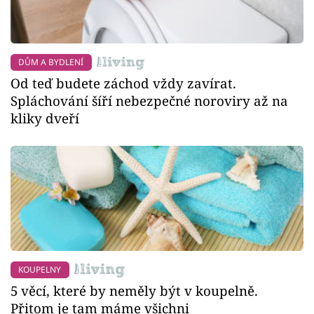
DŮM A BYDLENÍ
Od teď budete záchod vždy zavírat.
Spláchování šíří nebezpečné noroviry až na
kliky dveří
KOUPELNY
5 věcí, které by neměly být v koupelně.
Přitom je tam máme všichni