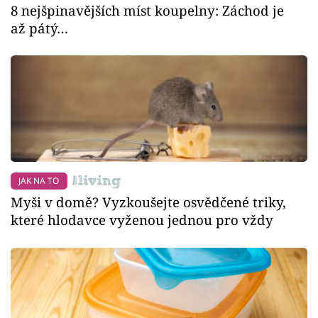
8 nejšpinavějších míst koupelny: Záchod je
až pátý…
JAK NA TO
Myši v domě? Vyzkoušejte osvědčené triky,
které hlodavce vyženou jednou pro vždy