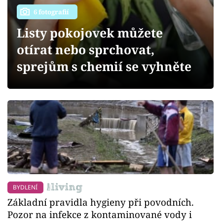
Sledujte prima+
6 fotografií
Listy pokojovek můžete
Přihlášení
otírat nebo sprchovat,
sprejům s chemií se vyhněte
Sledujte nás
BYDLENÍ
Základní pravidla hygieny při povodních.
Pozor na infekce z kontaminované vody i