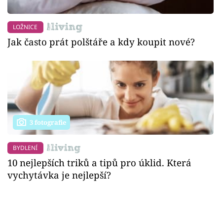
LOŽNICE
Jak často prát polštáře a kdy koupit nové?
3 fotografie
BYDLENÍ
10 nejlepších triků a tipů pro úklid. Která
vychytávka je nejlepší?