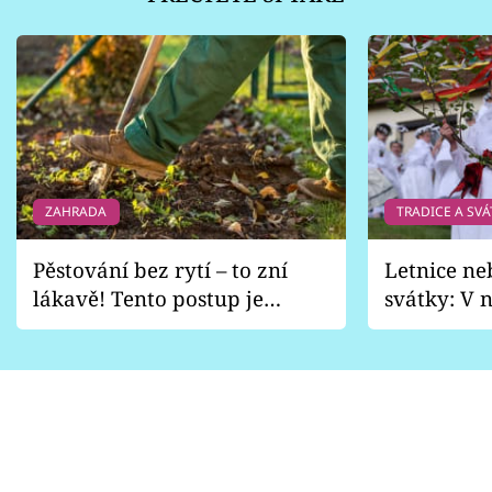
ZAHRADA
TRADICE A SVÁ
Pěstování bez rytí – to zní
Letnice ne
lákavě! Tento postup je
svátky: V n
vhodný jen pro některé
pondělí z
zahrady