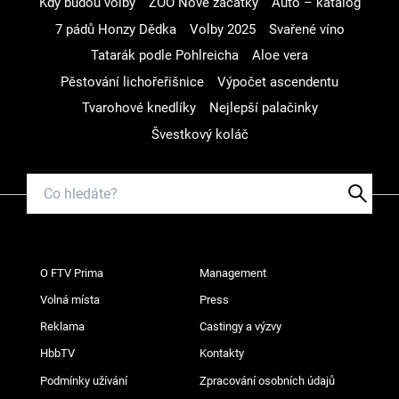
Kdy budou volby
ZOO Nové začátky
Auto – katalog
7 pádů Honzy Dědka
Volby 2025
Svařené víno
Tatarák podle Pohlreicha
Aloe vera
Pěstování lichořeřišnice
Výpočet ascendentu
Tvarohové knedlíky
Nejlepší palačinky
Švestkový koláč
O FTV Prima
Management
Volná místa
Press
Reklama
Castingy a výzvy
HbbTV
Kontakty
Podmínky užívání
Zpracování osobních údajů